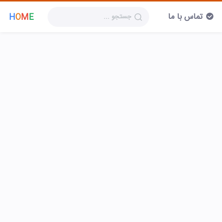
تماس با ما
H
O
M
E