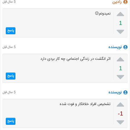
رادین
5 سال قبل

نمیدونم😕
1

پاسخ
نویسنده
5 سال قبل

اثر انگشت در زندگی اجتماعی چه کار بردی دارد
1

پاسخ
نویسنده
5 سال قبل

تشخیص افراد خلافکار و فوت شده
-1

پاسخ