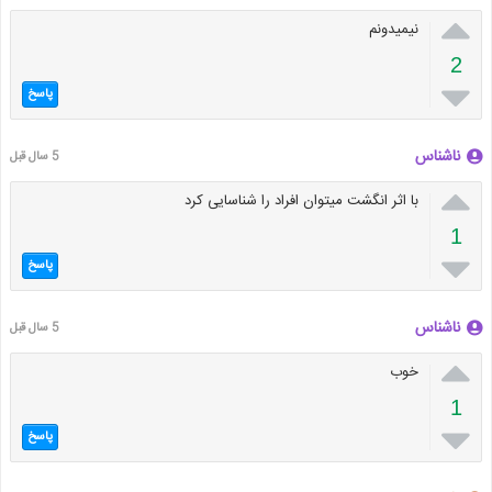

نیمیدونم
2

پاسخ
ناشناس
5 سال قبل

با اثر انگشت میتوان افراد را شناسایی کرد
1

پاسخ
ناشناس
5 سال قبل

خوب
1

پاسخ