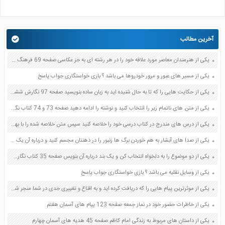
آخرین مطالب
یکی از هنرمندان معاصر مورد علاقه خود را در هر رشته ای به جز عکاسی صفحه 69 فرهنگ و هنر نهم
یکی از مسیر های عبور و مرور خودروها می باشد ؟ بازی خواستگاری جواب پاسخ
یکی از حکایت هایی را که تا به حال شنیده اید به زبان ساده بنویسید صفحه 97 نگارش ششم دبستان
یکی از متن های ناتمام زیر را انتخاب کنید و نوشته را ادامه دهید صفحه 73 و 74 کتاب نگارش فارسی پنجم دبستان
یکی از درس های مندرج در کتاب درسی خود را خلاصه کنید سپس متن خلاصه شده را با بهره گیری از روش های دسته بندی نمودار جدول نقشه مفهومی نشان دهید صفحه 118 نگارش یازدهم
یکی از صدا های آبشار به هم خوردن برگ ها زنبور را در ذهنتان مجسم کنید و درباره آن یک بند بنویسید صفحه 11 نگارش پنجم
یکی از دو موضوع را به دلخواه انتخاب کن و یک بند درباره آن بنویس صفحه 35 کتاب نگارش فارسی سوم
یکی از وسایل نقلیه می باشد ؟ بازی خواستگاری جواب پاسخ
یکی از موثرترین پیام هایی را که دریافت کرده اید و به اقناع و تغییری جدی در شما منجر شده است برسی کنید و علت این تاثیر گذاری قابل توجه را بنویسید صفحه 52 تفکر و سواد رسانه ای دهم
یکی از خاطرات حضور خود در نماز جمعه صفحه 123 پیام های آسمان هفتم
یکی از داستان های مربوط به زندگی امام کاظم صفحه 45 هدیه های آسمان چهارم