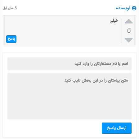
نویسنده
5 سال قبل

خیلی
0

پاسخ
ارسال پاسخ