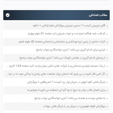
مطالب تصادفی
آقای دوربینی کیست ؟ حسین دوربینی بیوگرافی فیلم قرائتی + دانلود
آیا قلب شما هنگام استراحت و خواب ضربان دارد صفحه 81 علوم چهارم
اثرات حاصل از زمین لرزه بهداشتی و ساختمانی و اجتماعی صفحه 40 علوم ششم
ابزاری برای اندازه گیری می باشد ؟ بازی خواستگاری جواب پاسخ
از وسایل اندازه گیری در مقیاس کوچک می باشد ؟ بازی خواستگاری جواب پاسخ
از یک سیستم تولیدی خدماتی و یا شرکت های دانش بنیان بازدید کنید صفحه 144 کاربرد فناوری های نوین یازدهم
اگر کمی فکر کنیم در می یابیم که داستان زیرک شباهت های زیادی با زندگی خود ما در دنیا دارد این شباهت ها را پیدا کنید و مانند نمونه جا های خالی را پر کنید صفحه 42 پیام های آسمان هفتم
بازیگر نقش کاوه کیهان در سریال نوار زرد کیست ؟ اسم واقعی + بیوگرافی
برای اتصال طناب چادر به میخ از چه گره ای استفاده می کنیم تا بتوانیم به
به معنای دوست و همدم می باشد ؟ بازی خواستگاری جواب پاسخ
بیوگرافی الهام طهموری در سریال پدر | بازیگر نقش مهتاب