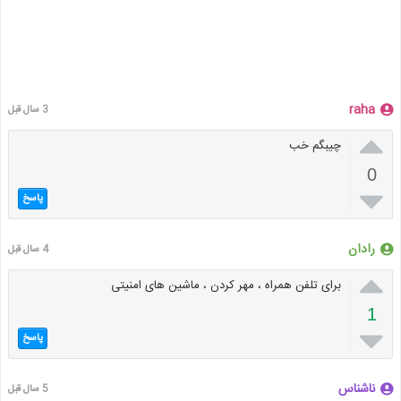
raha
3 سال قبل

چیبگم خب
0

پاسخ
رادان
4 سال قبل

برای تلفن همراه ، مهر کردن ، ماشین های امنیتی
1

پاسخ
ناشناس
5 سال قبل