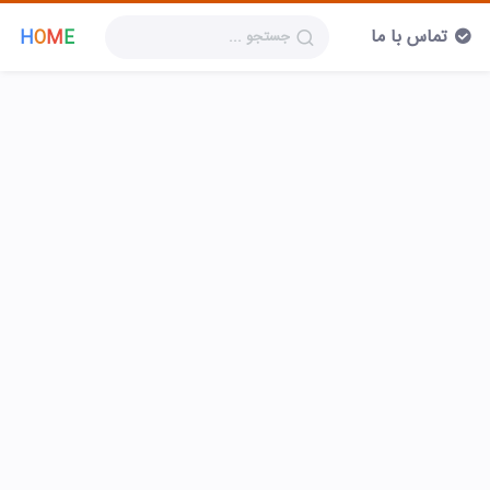
تماس با ما
H
O
M
E