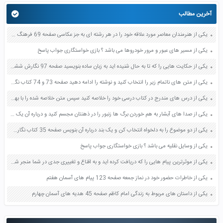
آخرین مطالب
یکی از هنرمندان معاصر مورد علاقه خود را در هر رشته ای به جز عکاسی صفحه 69 فرهنگ و هنر نهم
یکی از مسیر های عبور و مرور خودروها می باشد ؟ بازی خواستگاری جواب پاسخ
یکی از حکایت هایی را که تا به حال شنیده اید به زبان ساده بنویسید صفحه 97 نگارش ششم دبستان
یکی از متن های ناتمام زیر را انتخاب کنید و نوشته را ادامه دهید صفحه 73 و 74 کتاب نگارش فارسی پنجم دبستان
یکی از درس های مندرج در کتاب درسی خود را خلاصه کنید سپس متن خلاصه شده را با بهره گیری از روش های دسته بندی نمودار جدول نقشه مفهومی نشان دهید صفحه 118 نگارش یازدهم
یکی از صدا های آبشار به هم خوردن برگ ها زنبور را در ذهنتان مجسم کنید و درباره آن یک بند بنویسید صفحه 11 نگارش پنجم
یکی از دو موضوع را به دلخواه انتخاب کن و یک بند درباره آن بنویس صفحه 35 کتاب نگارش فارسی سوم
یکی از وسایل نقلیه می باشد ؟ بازی خواستگاری جواب پاسخ
یکی از موثرترین پیام هایی را که دریافت کرده اید و به اقناع و تغییری جدی در شما منجر شده است برسی کنید و علت این تاثیر گذاری قابل توجه را بنویسید صفحه 52 تفکر و سواد رسانه ای دهم
یکی از خاطرات حضور خود در نماز جمعه صفحه 123 پیام های آسمان هفتم
یکی از داستان های مربوط به زندگی امام کاظم صفحه 45 هدیه های آسمان چهارم