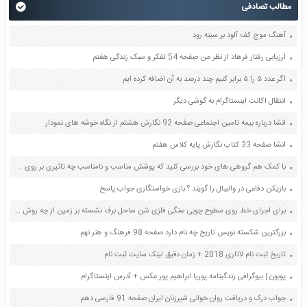
مطالب تصادفی
آهنگ موج کف آلود بر سینه رود
ارزیابی رفتار فرهاد از نظر من صفحه 54 تفکر و سبک زندگی هفتم
اگر عدد ۵ را ۵ برابر کنیم چند درصد به آن اضافه کرده ایم
انتقال اکانت اینستاگرام به گوشی دیگر
انشا درباره بیمه تامین اجتماعی صفحه 92 نگارش هشتم از نگاه خوشه های نمودار
انشا صفحه 33 کتاب نگارش پایه کلاس هفتم
با کمک هم گروهی های خود بررسی کنید که پوشش مناسب و نامناسب چه تاثیری بر روی خود فرد و نیز اجتماع دارد صفحه 70 پیام های آسمان هشتم
بازیکن دفاعی در والیبال را گویند ؟ بازی خواستگاری جواب پاسخ
برای اجرای خط روی سطوح چوبی سنگی فلزی شن ساحل برف نشسته بر زمین از چه روش های ابتکاری می توانید استفاده کنید جستجو کنید هنرمندان روی این سطوح با چه مواد و ابزاری کار می کنند صفحه 43 فرهنگ و هنر هشتم
بزرگترین شکسته نویس تاریخ چه نام دارد صفحه 98 فرهنگ و هنر نهم
تاریخ ثبت نام لاتاری 2018 + زمان دقیق لینک سایت ثبت نام
پوبون | بیوگرافی زندگینامه پوریا ابراهیم پور عکس + آدرس اینستاگرام
جواب درک و دریافت روان خوانی شیرزنان ایران صفحه 91 فارسی دهم