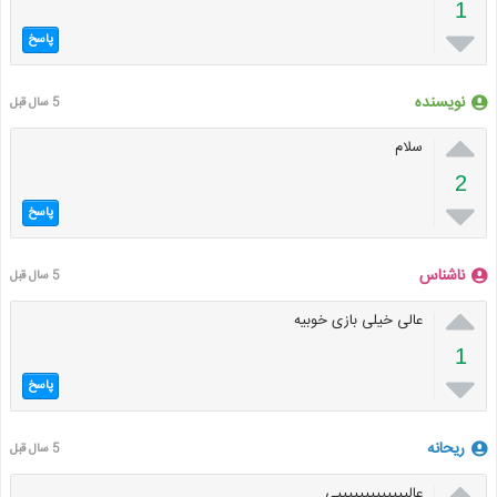
1

پاسخ
نویسنده
5 سال قبل

سلام
2

پاسخ
ناشناس
5 سال قبل

عالی خیلی بازی خوبیه
1

پاسخ
ریحانه
5 سال قبل

عالیییییییییییییی