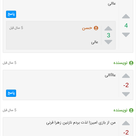
عاالی

پاسخ

4
حسن
5 سال قبل

3

عالی
نویسنده
5 سال قبل

عااآاالی
-2

پاسخ
نویسنده
5 سال قبل

من از بازی امیرزا لذت بردم نازنین زهرا قرنی
-2