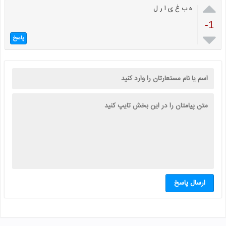

ه ب غ ی ا ر ل
-1

پاسخ
ارسال پاسخ