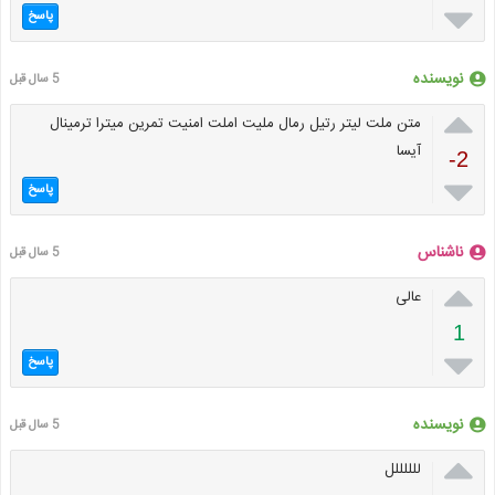

پاسخ
نویسنده
5 سال قبل

متن ملت لیتر رتیل رمال ملیت املت امنیت تمرین میترا ترمینال
آیسا
-2

پاسخ
ناشناس
5 سال قبل

عالی
1

پاسخ
نویسنده
5 سال قبل

للللللل