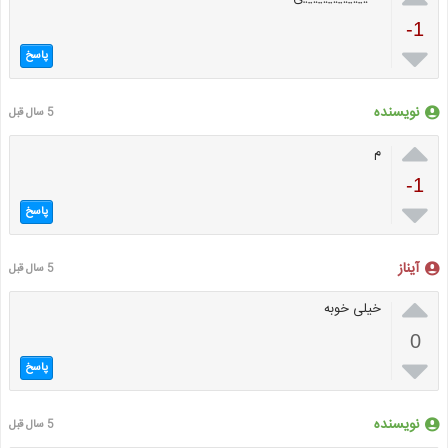
-1

پاسخ
نویسنده
5 سال قبل

م
-1

پاسخ
آیناز
5 سال قبل

خیلی خوبه
0

پاسخ
نویسنده
5 سال قبل