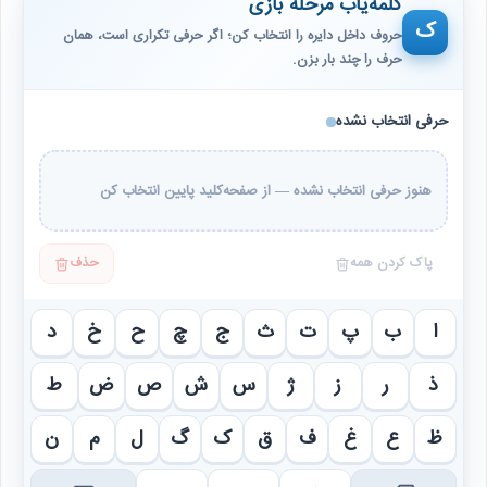
کلمه‌یاب مرحله بازی
ک
حروف داخل دایره را انتخاب کن؛ اگر حرفی تکراری است، همان
حرف را چند بار بزن.
حرفی انتخاب نشده
هنوز حرفی انتخاب نشده — از صفحه‌کلید پایین انتخاب کن
پاک کردن همه
حذف
ا
ب
پ
ت
ث
ج
چ
ح
خ
د
ذ
ر
ز
ژ
س
ش
ص
ض
ط
ظ
ع
غ
ف
ق
ک
گ
ل
م
ن