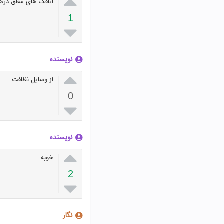

اتاقک های معلق درهو
1

نویسنده

از وسایل نظافت
0

نویسنده

خوبه
2

نگار