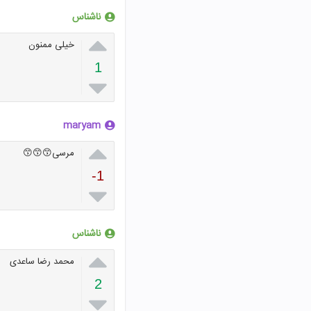
ناشناس

خیلی ممنون
1

maryam

مرسی😙😙😙
-1

ناشناس

محمد رضا ساعدی
2
