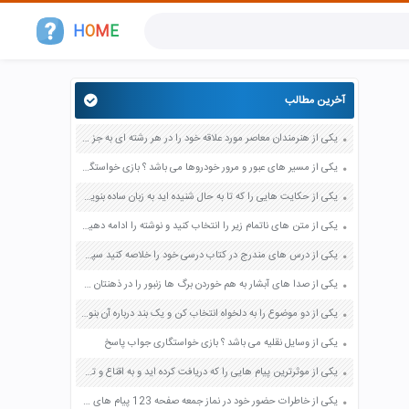
H
O
M
E
آخرین مطالب
یکی از هنرمندان معاصر مورد علاقه خود را در هر رشته ای به جز عکاسی صفحه 69 فرهنگ و هنر نهم
یکی از مسیر های عبور و مرور خودروها می باشد ؟ بازی خواستگاری جواب پاسخ
یکی از حکایت هایی را که تا به حال شنیده اید به زبان ساده بنویسید صفحه 97 نگارش ششم دبستان
یکی از متن های ناتمام زیر را انتخاب کنید و نوشته را ادامه دهید صفحه 73 و 74 کتاب نگارش فارسی پنجم دبستان
یکی از درس های مندرج در کتاب درسی خود را خلاصه کنید سپس متن خلاصه شده را با بهره گیری از روش های دسته بندی نمودار جدول نقشه مفهومی نشان دهید صفحه 118 نگارش یازدهم
یکی از صدا های آبشار به هم خوردن برگ ها زنبور را در ذهنتان مجسم کنید و درباره آن یک بند بنویسید صفحه 11 نگارش پنجم
یکی از دو موضوع را به دلخواه انتخاب کن و یک بند درباره آن بنویس صفحه 35 کتاب نگارش فارسی سوم
یکی از وسایل نقلیه می باشد ؟ بازی خواستگاری جواب پاسخ
یکی از موثرترین پیام هایی را که دریافت کرده اید و به اقناع و تغییری جدی در شما منجر شده است برسی کنید و علت این تاثیر گذاری قابل توجه را بنویسید صفحه 52 تفکر و سواد رسانه ای دهم
یکی از خاطرات حضور خود در نماز جمعه صفحه 123 پیام های آسمان هفتم