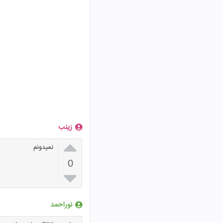
زینب

نمیدونم
0

نوراحمد