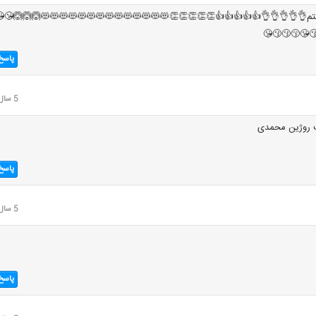
وبه من دوست داشتم👌👌👌👌👌👍👍👍👍👍👏👏👏👏👏😻😻😻😻😻😻😻😻😻😻
😘😘😙😙😗
پاسخ
5 سال قبل
اایوتبورژاتگرد
پاسخ
5 سال قبل
پاسخ