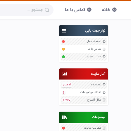
خانه
تماس با ما
نوار جهت یابی
صفحه اصلی
تماس با ما
مطالب جدید
آمار سایت
نویسنده
:
ادمین
تعداد موضواعات
:
1
سال افتتاح
:
1395
موضوعات
مطالب سایت