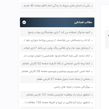
یکی از داستان های مربوط به زندگی امام کاظم صفحه 45 هدیه های آسمان چهارم
مطالب تصادفی
آنچه جادوگر استفاده می کند ؟ بازی خواستگاری جواب پاسخ
آیا نادر و دوستانش می توانستند از بررسی روزنامه دیواری خود توسط داوران جلوگیری کنند؟ صفحه 113 هدیه های آسمان پنجم
از وسایل مورد نیاز برای نقاشی رنگ روغن می باشد ؟ بازی خواستگاری جواب پاسخ
امام محمد تقی علیه السلام فرمود همنشینی با خوبان موجب صفحه 62 هدیه های آسمان چهارم
انشا بیمه تامین اجتماعی از نگاه کارفرما صفحه 92 نگارش هشتم
انشا لمس کنیم ببوییم بچشیم و بنویسیم صفحه 58 نگارش هشتم
بخشی از جمله است جدول صفحه 57 فارسی هفتم
بیوگرافی جمره در غنچه های زخمی
تحقیق درباره راز موفقیت فردوسی صفحه 121 فارسی هشتم
تحقیق درباره گردشگری در اروپا و آفریقا صفحه 150 مطالعات اجتماعی هشتم