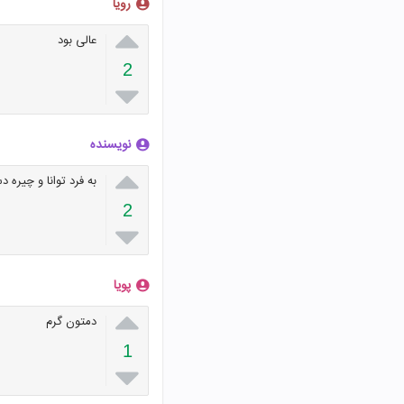
رویا

عالی بود
2

نویسنده

به فرد توانا و چیره 
2

پويا

دمتون گرم
1
