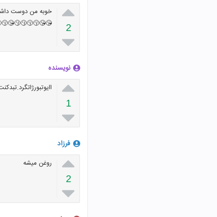

😻😻😻🙆🙆🙆😘😘
😘😙😗😘😙😗😗😘
2

نویسنده

.تبدکنت روژین محمدی
1

فرزاد

روغن میشه
2
