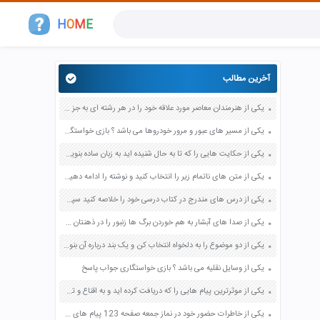
H
O
M
E
آخرین مطالب
یکی از هنرمندان معاصر مورد علاقه خود را در هر رشته ای به جز عکاسی صفحه 69 فرهنگ و هنر نهم
یکی از مسیر های عبور و مرور خودروها می باشد ؟ بازی خواستگاری جواب پاسخ
یکی از حکایت هایی را که تا به حال شنیده اید به زبان ساده بنویسید صفحه 97 نگارش ششم دبستان
یکی از متن های ناتمام زیر را انتخاب کنید و نوشته را ادامه دهید صفحه 73 و 74 کتاب نگارش فارسی پنجم دبستان
یکی از درس های مندرج در کتاب درسی خود را خلاصه کنید سپس متن خلاصه شده را با بهره گیری از روش های دسته بندی نمودار جدول نقشه مفهومی نشان دهید صفحه 118 نگارش یازدهم
یکی از صدا های آبشار به هم خوردن برگ ها زنبور را در ذهنتان مجسم کنید و درباره آن یک بند بنویسید صفحه 11 نگارش پنجم
یکی از دو موضوع را به دلخواه انتخاب کن و یک بند درباره آن بنویس صفحه 35 کتاب نگارش فارسی سوم
یکی از وسایل نقلیه می باشد ؟ بازی خواستگاری جواب پاسخ
یکی از موثرترین پیام هایی را که دریافت کرده اید و به اقناع و تغییری جدی در شما منجر شده است برسی کنید و علت این تاثیر گذاری قابل توجه را بنویسید صفحه 52 تفکر و سواد رسانه ای دهم
یکی از خاطرات حضور خود در نماز جمعه صفحه 123 پیام های آسمان هفتم