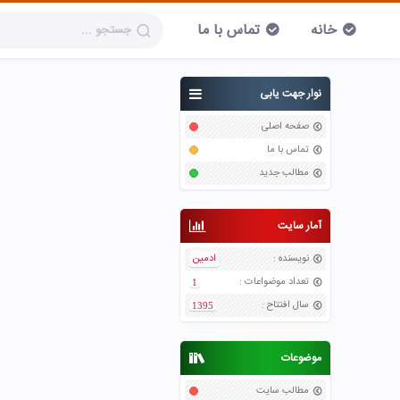
خانه
تماس با ما
نوار جهت یابی
صفحه اصلی
تماس با ما
مطالب جدید
آمار سایت
نویسنده
:
ادمین
تعداد موضواعات
:
1
سال افتتاح
:
1395
موضوعات
مطالب سایت