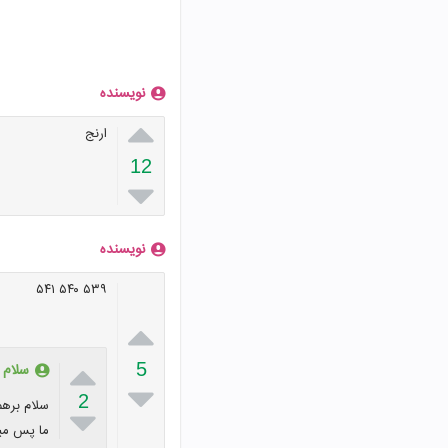
نویسنده

ارنج
12

نویسنده
۵۳۹ ۵۴۰ ۵۴۱


5
سلام 

2
سلام برهم

ما پس میت