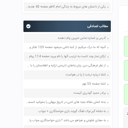
یکی از داستان های مربوط به زندگی امام کاظم صفحه 45 هدیه های آسمان چهارم
مطالب تصادفی
آدرس و شماره تماس خیرین وام دهنده
آنچه که ما درک میکنیم از کجا ناشی میشود صفحه 109 تفکر و سبک زندگی هفتم
ارکان نماز چند تاست به ترتیب آنها را نام ببرید صفحه 114 پیام های آسمان هفتم
از نظر فرهنگی دین زبان بناهای تاریخی ترکیه و افغانستان را با هم مقایسه کنید صفحه 104 مطالعات اجتماعی ششم
انشا درباره درخت | پا در هواست
انشا صفحه 55 نهم
برادر حمید گودرزی کیست
بدنه اصلی مقاله جنبه های ادبی در تاریخ بیهقی را بخوانید انسجام و پیوستگی بندها را تحلیل کنید صفحه 87 نگارش دوازدهم
به نشانه گیر نوک تفنگ گویند بازی خواستگاری + جواب
د
به معنای شلوغی و هیاهو می باشد ؟ بازی خواستگاری جواب پاسخ