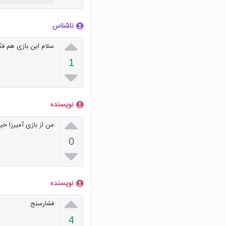
ناشناس

سلام این بازی هم فک
1

نویسنده

من از بازی آمیرزا خ
0

نویسنده

فشارسنج
4