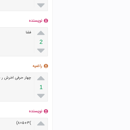

نویسنده

فشا
2

راضیه

چهار حرفی اخرش ر 
1

نویسنده

)۵+۳=۸)