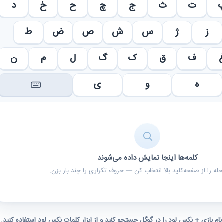
ت
ث
ج
چ
ح
خ
د
ز
ژ
س
ش
ص
ض
ط
ف
ق
ک
گ
ل
م
ن
ه
و
ی
کلمه‌ها اینجا نمایش داده می‌شوند
ه را از صفحه‌کلید بالا انتخاب کن — حروف تکراری را چند بار بزن.
 نام بازی + نکس لود را در گوگل جستجو کنید و از ابزار کلمات نکس لود استفاده کنید.