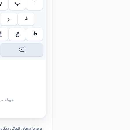
ا
ب
پ
ذ
ر
ظ
ع
غ
حروف مرحل
برای بازی‌های کلماتی دیگر،