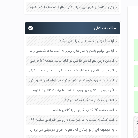
یکی از داستان های مربوط به زندگی امام کاظم صفحه 45 هدیه های آسمان چهارم
مطالب تصادفی
آیا حرف زدن با نامحرم روزه را باطل میکند
آیا می توانیم پاسخ به نیاز های برتر را به احساسات شخصی و سلیقه فردی واگذار کنیم چرا صفحه 18 دین و زندگی یازدهم
از متن درس نهم کلاسی نقاشی دو کنایه بیابید صفحه 67 فارسی دهم
اگر در بین اقوام و خویشان شما همسایگان یا اهالی محل ایثارگری را می شناسید رزمنده دوران دفاع مقدس جانباز خانواده معظم شهدا آزاده با او مصاحبه ای ترتیب دهید صفحه 44 آمادگی دفاعی نهم
اگر بدن انسان با خون نجس شود چگونه می توان آن را تطهیر کرد؟ صفحه 104 پیام های آسمان هفتم
اگر در جنوب کشور دریا وجود نداشت ما چه مشکلاتی داشتیم؟ صفحه 48 مطالعات اجتماعی پنجم
انتقال اکانت اینستاگرام به گوشی دیگر
انشا صفحه 20 کتاب نگارش پایه کلاس هشتم
انشا كمک به همسايه ها طنز خنده دار و غیر طنز ادبی صفحه 55 نگارش نهم
د
به مجموعه ای از نوازندگان که باهم به اجرای موسیقی می پردازند چه میگویند ؟ بازی خواستگاری جواب پاسخ