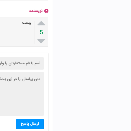
نویسنده

بیست
5

ارسال پاسخ