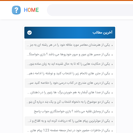
H
O
M
E
آخرین مطالب
یکی از هنرمندان معاصر مورد علاقه خود را در هر رشته ای به جز عکاسی صفحه 69 فرهنگ و هنر نهم
یکی از مسیر های عبور و مرور خودروها می باشد ؟ بازی خواستگاری جواب پاسخ
یکی از حکایت هایی را که تا به حال شنیده اید به زبان ساده بنویسید صفحه 97 نگارش ششم دبستان
یکی از متن های ناتمام زیر را انتخاب کنید و نوشته را ادامه دهید صفحه 73 و 74 کتاب نگارش فارسی پنجم دبستان
یکی از درس های مندرج در کتاب درسی خود را خلاصه کنید سپس متن خلاصه شده را با بهره گیری از روش های دسته بندی نمودار جدول نقشه مفهومی نشان دهید صفحه 118 نگارش یازدهم
یکی از صدا های آبشار به هم خوردن برگ ها زنبور را در ذهنتان مجسم کنید و درباره آن یک بند بنویسید صفحه 11 نگارش پنجم
یکی از دو موضوع را به دلخواه انتخاب کن و یک بند درباره آن بنویس صفحه 35 کتاب نگارش فارسی سوم
یکی از وسایل نقلیه می باشد ؟ بازی خواستگاری جواب پاسخ
یکی از موثرترین پیام هایی را که دریافت کرده اید و به اقناع و تغییری جدی در شما منجر شده است برسی کنید و علت این تاثیر گذاری قابل توجه را بنویسید صفحه 52 تفکر و سواد رسانه ای دهم
یکی از خاطرات حضور خود در نماز جمعه صفحه 123 پیام های آسمان هفتم