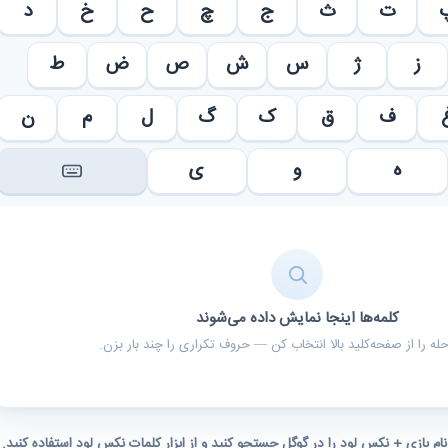
ت
ث
ج
چ
ح
خ
د
ز
ژ
س
ش
ص
ض
ط
ف
ق
ک
گ
ل
م
ن
ه
و
ی
کلمه‌ها اینجا نمایش داده می‌شوند
ه را از صفحه‌کلید بالا انتخاب کن — حروف تکراری را چند بار بزن.
 نام بازی + نکس لود را در گوگل جستجو کنید و از ابزار کلمات نکس لود استفاده کنید.