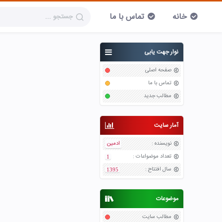
خانه
تماس با ما
نوار جهت یابی
صفحه اصلی
تماس با ما
مطالب جدید
آمار سایت
نویسنده
:
ادمین
تعداد موضواعات
:
1
سال افتتاح
:
1395
موضوعات
مطالب سایت