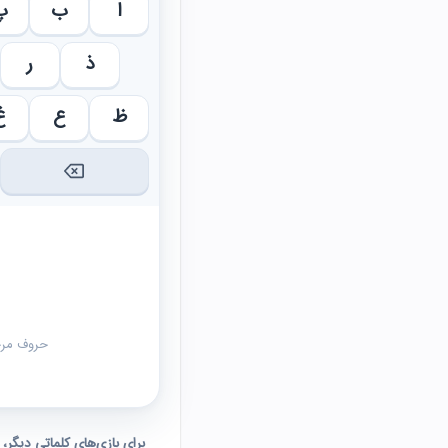
ا
ب
پ
ذ
ر
ظ
ع
غ
حروف مرحل
برای بازی‌های کلماتی دیگر،