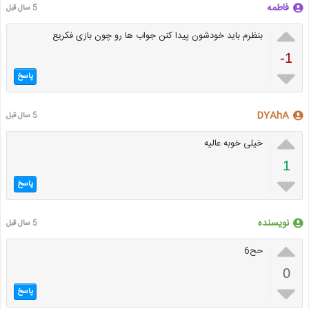
فاطمه
5 سال قبل

بنظرم باید خودشون پیدا کنن جواب ها رو چون بازی فکریع
-1

پاسخ
DYAhA
5 سال قبل

خیلی خوبه عالیه
1

پاسخ
نویسنده
5 سال قبل

حح6
0

پاسخ