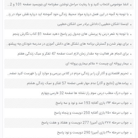
انشا موضوعی انتخاب کنید و با رعایت مراحل نوشتن سفرنامه ای بنویسید صفحه 101 و 102 نگارش یازدهم
با توجه به آنچه در این فصل درباره مواد محیط زندگی خود آموخته اید درباره نقش مواد در زندگی و مسئولیت هر یک از انسان ها در قبال آنها گفت و گو کنید صفحه 12 علوم نهم
اینستا اشکان خطیبی | داداش برادر سن اشکان خطیبی
با توجه به شعر درس به پرسش های جدول زیر پاسخ دهید صفحه 81 کتاب نگارش پنجم
برای بهتر شدن و گسترش برنامه های تشکل های دانش آموزی در مدرسه خودتان چه پیشنهادی دارید؟ صفحه 11 مطالعات اجتماعی هفتم
برای انجام هر فعالیت چه مقدار زمان لازم است صفحه 47 تفکر و سبک زندگی هفتم
بیمار پروانه ای چیست + علائم بیماری پروانه ای
تحریم اقتصادی و آثار آن را بر زندگی مردم در کلاس بررسی و موارد آن را فهرست کنید صفحه 72 آمادگی دفاعی دهم
پیامدهای (نتایج و آثار) عدم مهار نفس صفحه 57 تفکر و سبک زندگی هشتم
جواب درک مطلب درس سوم راز نشانه ها صفحه 32 فارسی چهارم
جواب مرحله ۱۹۳ بازی آفتابه 193 صد و نود و سه پاسخ
جواب مرحله ۲۵۰ بازی آفتابه 250 دویست و پنجاه پاسخ
جواب مرحله ۲۷۷ بازی آمیرزا 277 دویست و هفتاد و هفت پاسخ
جواب مرحله ۲۹۰ بازی آمیرزا 290 دویست و نود پاسخ