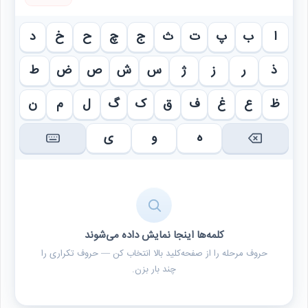
ا
ب
پ
ت
ث
ج
چ
ح
خ
د
ذ
ر
ز
ژ
س
ش
ص
ض
ط
ظ
ع
غ
ف
ق
ک
گ
ل
م
ن
ه
و
ی
کلمه‌ها اینجا نمایش داده می‌شوند
حروف مرحله را از صفحه‌کلید بالا انتخاب کن — حروف تکراری را
چند بار بزن.