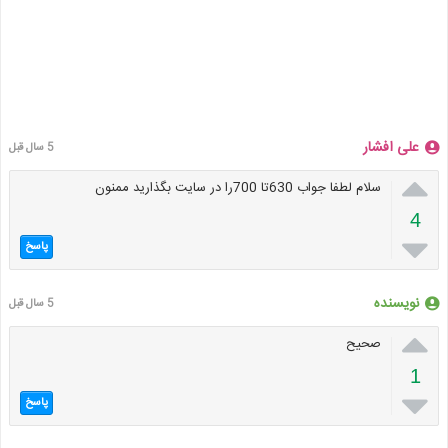
علی افشار
5 سال قبل

سلام لطفا جواب 630تا 700را در سایت بگذارید ممنون
4

پاسخ
نویسنده
5 سال قبل

صحیح
1

پاسخ