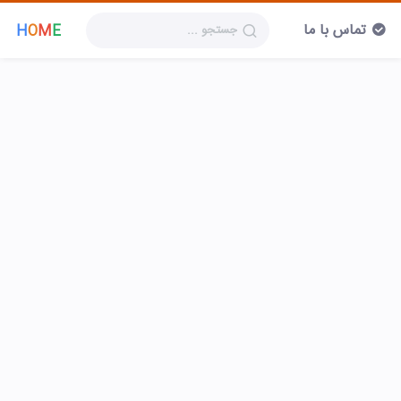
تماس با ما
H
O
M
E