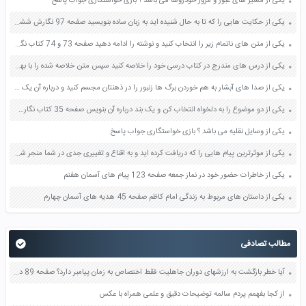
یکی از مسیر های عبور و مرور خودروها می باشد ؟ بازی خواستگاری جواب پاسخ
یکی از حکایت هایی را که تا به حال شنیده اید به زبان ساده بنویسید صفحه 97 نگارش ششم دبستان
یکی از متن های ناتمام زیر را انتخاب کنید و نوشته را ادامه دهید صفحه 73 و 74 کتاب نگارش فارسی پنجم دبستان
یکی از درس های مندرج در کتاب درسی خود را خلاصه کنید سپس متن خلاصه شده را با بهره گیری از روش های دسته بندی نمودار جدول نقشه مفهومی نشان دهید صفحه 118 نگارش یازدهم
یکی از صدا های آبشار به هم خوردن برگ ها زنبور را در ذهنتان مجسم کنید و درباره آن یک بند بنویسید صفحه 11 نگارش پنجم
یکی از دو موضوع را به دلخواه انتخاب کن و یک بند درباره آن بنویس صفحه 35 کتاب نگارش فارسی سوم
یکی از وسایل نقلیه می باشد ؟ بازی خواستگاری جواب پاسخ
یکی از موثرترین پیام هایی را که دریافت کرده اید و به اقناع و تغییری جدی در شما منجر شده است برسی کنید و علت این تاثیر گذاری قابل توجه را بنویسید صفحه 52 تفکر و سواد رسانه ای دهم
یکی از خاطرات حضور خود در نماز جمعه صفحه 123 پیام های آسمان هفتم
یکی از داستان های مربوط به زندگی امام کاظم صفحه 45 هدیه های آسمان چهارم
مطالب تصادفی
آیا خطر بازگشت به ارزشهای دوران جاهلیت فقط اختصاص به زمان پیامبر دارد؟ صفحه 89 دین و زندگی یازدهم
از کجا بفهمم پردم سالمه توضیحات دقیق و علمی همراه با عکس