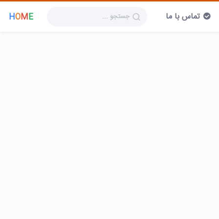
تماس با ما
H
O
M
E