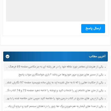
ارسال پاسخ
آخرین مطالب
یکی از هنرمندان معاصر مورد علاقه خود را در هر رشته ای به جز عکاسی صفحه 69 فرهنگ و هنر نهم
یکی از مسیر های عبور و مرور خودروها می باشد ؟ بازی خواستگاری جواب پاسخ
یکی از حکایت هایی را که تا به حال شنیده اید به زبان ساده بنویسید صفحه 97 نگارش ششم دبستان
یکی از متن های ناتمام زیر را انتخاب کنید و نوشته را ادامه دهید صفحه 73 و 74 کتاب نگارش فارسی پنجم دبستان
یکی از درس های مندرج در کتاب درسی خود را خلاصه کنید سپس متن خلاصه شده را با بهره گیری از روش های دسته بندی نمودار جدول نقشه مفهومی نشان دهید صفحه 118 نگارش یازدهم
یکی از صدا های آبشار به هم خوردن برگ ها زنبور را در ذهنتان مجسم کنید و درباره آن یک بند بنویسید صفحه 11 نگارش پنجم