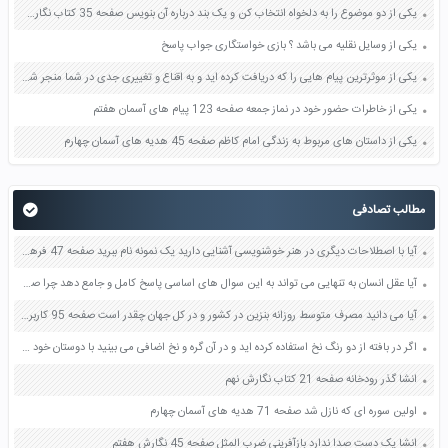
یکی از دو موضوع را به دلخواه انتخاب کن و یک بند درباره آن بنویس صفحه 35 کتاب نگارش فارسی سوم
یکی از وسایل نقلیه می باشد ؟ بازی خواستگاری جواب پاسخ
یکی از موثرترین پیام هایی را که دریافت کرده اید و به اقناع و تغییری جدی در شما منجر شده است برسی کنید و علت این تاثیر گذاری قابل توجه را بنویسید صفحه 52 تفکر و سواد رسانه ای دهم
یکی از خاطرات حضور خود در نماز جمعه صفحه 123 پیام های آسمان هفتم
یکی از داستان های مربوط به زندگی امام کاظم صفحه 45 هدیه های آسمان چهارم
مطالب تصادفی
آیا با اصطلاحات دیگری در هنر خوشنویسی آشنایی دارید یک نمونه نام ببرید صفحه 47 فرهنگ و هنر هفتم
آیا عقل انسان به تنهایی می تواند به این سوال های اساسی پاسخ کامل و جامع دهد چرا صفحه 15 دین و زندگی یازدهم
آیا می دانید مصرف متوسط روزانه بنزین در کشور و در کل جهان چقدر است صفحه 95 کاربرد فناوری های نوین یازدهم
اگر در بافته از دو رنگ نخ استفاده کرده اید و در آن گره و نخ اضافی می بینید با دوستان خود روش هایی را برای مخفی کردن آن ها پیدا کنید صفحه 60 کار و فناوری هشتم
انشا گذر رودخانه صفحه 21 کتاب نگارش نهم
اولین سوره ای که نازل شد صفحه 71 هدیه های آسمان چهارم
انشا یک دست صدا ندارد بازآفرینی ضرب المثل صفحه 45 نگارش هفتم