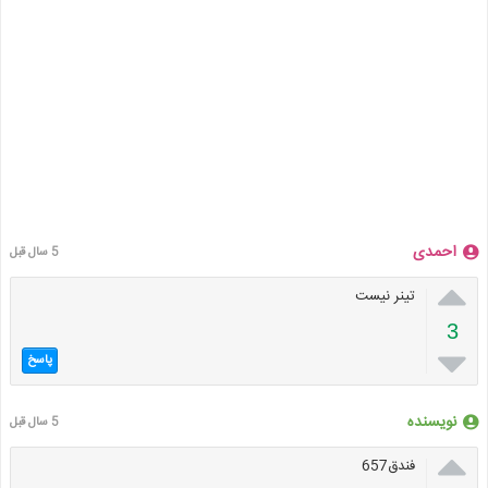
احمدی
5 سال قبل

تینر نیست
3

پاسخ
نویسنده
5 سال قبل

فندق657