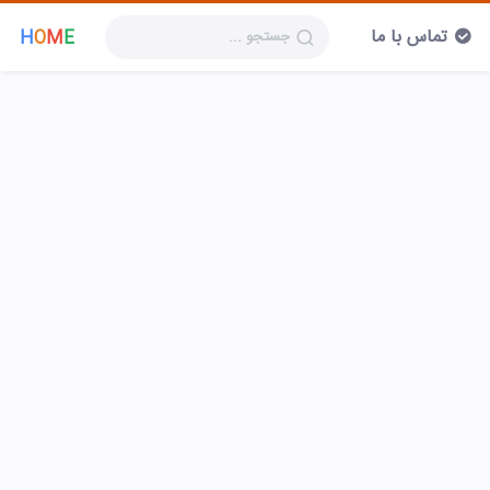
تماس با ما
H
O
M
E