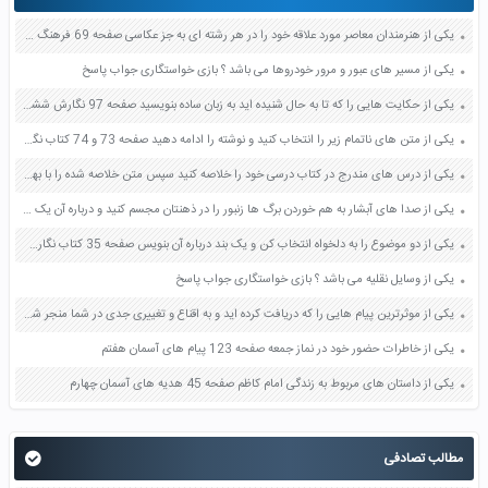
یکی از هنرمندان معاصر مورد علاقه خود را در هر رشته ای به جز عکاسی صفحه 69 فرهنگ و هنر نهم
یکی از مسیر های عبور و مرور خودروها می باشد ؟ بازی خواستگاری جواب پاسخ
یکی از حکایت هایی را که تا به حال شنیده اید به زبان ساده بنویسید صفحه 97 نگارش ششم دبستان
یکی از متن های ناتمام زیر را انتخاب کنید و نوشته را ادامه دهید صفحه 73 و 74 کتاب نگارش فارسی پنجم دبستان
یکی از درس های مندرج در کتاب درسی خود را خلاصه کنید سپس متن خلاصه شده را با بهره گیری از روش های دسته بندی نمودار جدول نقشه مفهومی نشان دهید صفحه 118 نگارش یازدهم
یکی از صدا های آبشار به هم خوردن برگ ها زنبور را در ذهنتان مجسم کنید و درباره آن یک بند بنویسید صفحه 11 نگارش پنجم
یکی از دو موضوع را به دلخواه انتخاب کن و یک بند درباره آن بنویس صفحه 35 کتاب نگارش فارسی سوم
یکی از وسایل نقلیه می باشد ؟ بازی خواستگاری جواب پاسخ
یکی از موثرترین پیام هایی را که دریافت کرده اید و به اقناع و تغییری جدی در شما منجر شده است برسی کنید و علت این تاثیر گذاری قابل توجه را بنویسید صفحه 52 تفکر و سواد رسانه ای دهم
یکی از خاطرات حضور خود در نماز جمعه صفحه 123 پیام های آسمان هفتم
یکی از داستان های مربوط به زندگی امام کاظم صفحه 45 هدیه های آسمان چهارم
مطالب تصادفی