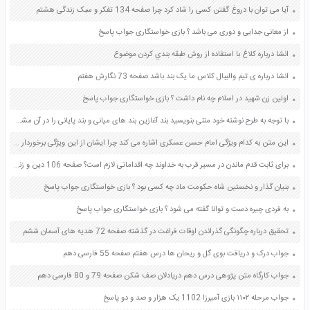
آیا می توان با دروغ گفتن کسی را شاد کرد چرا صفحه 134 تفکر و سبک زندگی هشتم
از معانی جدایی و دوری می باشد ؟ بازی خواستگاری جواب پاسخ
انشا درباره کلاغ با استفاده از روش طبقه بندي كردن موضوع
انشا درباره ی تیم والیبال كلاس ما یک بند باشد صفحه 73 نگارش هفتم
اولین زن شهید در اسلام چه نام داشت ؟ بازی خواستگاری جواب پاسخ
با توجه به طرح نوشته خود متنی بنویسید بند آغازین بند های میانی و بند پایانی را در آن مشخص کنید صفحه 24 و 25 کتاب نگارش یازدهم
این متن به کدام ویژگی امام حسن عسکری اشاره می کند چرا ایشان از این ویژگی برخوردار بودند صفحه 78 هدیه های آسمان پنجم
برای ثابت قدم ماندن در مسیر قرب به خداوند چه اقداماتی لازم است؟ صفحه 106 دین و زندگی دهم
بنیان گذار و نخستین شاه حکومت ماد چه کسی بود ؟ بازی خواستگاری جواب پاسخ
به فردی چیره دست و توانا گفته می شود ؟ بازی خواستگاری جواب پاسخ
تحقیق درباره چگونگی گذراندن اوقات فراغت در گذشته صفحه 72 هدیه های آسمان ششم
جواب درک و دریافت بوی گل و ریحان ها درس هفتم صفحه 55 فارسی دهم
جواب کارگاه متن پژوهی درس دهم دریادلان صف شکن صفحه 79 و 80 فارسی دهم
جواب مرحله ۱۱۰۲ بازی آمیرزا 1102 یک هزار و صد و دو پاسخ