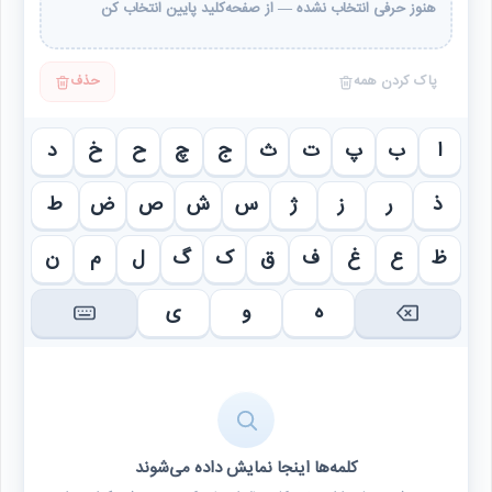
هنوز حرفی انتخاب نشده — از صفحه‌کلید پایین انتخاب کن
پاک کردن همه
حذف
ا
ب
پ
ت
ث
ج
چ
ح
خ
د
ذ
ر
ز
ژ
س
ش
ص
ض
ط
ظ
ع
غ
ف
ق
ک
گ
ل
م
ن
ه
و
ی
کلمه‌ها اینجا نمایش داده می‌شوند