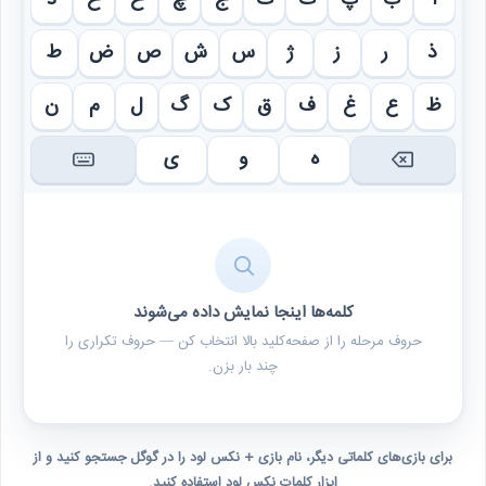
ا
ب
پ
ت
ث
ج
چ
ح
خ
د
ذ
ر
ز
ژ
س
ش
ص
ض
ط
ظ
ع
غ
ف
ق
ک
گ
ل
م
ن
ه
و
ی
کلمه‌ها اینجا نمایش داده می‌شوند
حروف مرحله را از صفحه‌کلید بالا انتخاب کن — حروف تکراری را
چند بار بزن.
برای بازی‌های کلماتی دیگر، نام بازی + نکس لود را در گوگل جستجو کنید و از
ابزار کلمات نکس لود استفاده کنید.