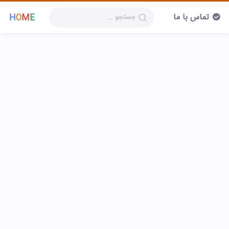
تماس با ما
H
O
M
E