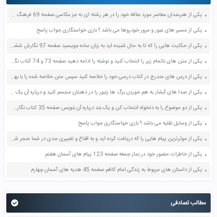
یکی از هنرمندان معاصر مورد علاقه خود را در هر رشته ای به جز عکاسی صفحه 69 فرهنگ و هنر نهم
یکی از مسیر های عبور و مرور خودروها می باشد ؟ بازی خواستگاری جواب پاسخ
یکی از حکایت هایی را که تا به حال شنیده اید به زبان ساده بنویسید صفحه 97 نگارش ششم دبستان
یکی از متن های ناتمام زیر را انتخاب کنید و نوشته را ادامه دهید صفحه 73 و 74 کتاب نگارش فارسی پنجم دبستان
یکی از درس های مندرج در کتاب درسی خود را خلاصه کنید سپس متن خلاصه شده را با بهره گیری از روش های دسته بندی نمودار جدول نقشه مفهومی نشان دهید صفحه 118 نگارش یازدهم
یکی از صدا های آبشار به هم خوردن برگ ها زنبور را در ذهنتان مجسم کنید و درباره آن یک بند بنویسید صفحه 11 نگارش پنجم
یکی از دو موضوع را به دلخواه انتخاب کن و یک بند درباره آن بنویس صفحه 35 کتاب نگارش فارسی سوم
یکی از وسایل نقلیه می باشد ؟ بازی خواستگاری جواب پاسخ
یکی از موثرترین پیام هایی را که دریافت کرده اید و به اقناع و تغییری جدی در شما منجر شده است برسی کنید و علت این تاثیر گذاری قابل توجه را بنویسید صفحه 52 تفکر و سواد رسانه ای دهم
یکی از خاطرات حضور خود در نماز جمعه صفحه 123 پیام های آسمان هفتم
یکی از داستان های مربوط به زندگی امام کاظم صفحه 45 هدیه های آسمان چهارم
مطالب تصادفی