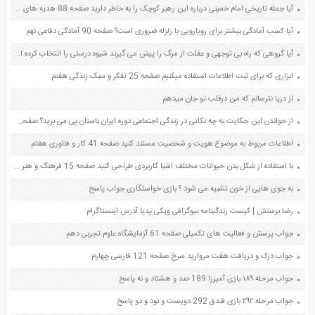
آیا جمله تاریخی امام خمینی درباره این رهبر کوچک را به خاطر دارید صفحه 88 هدیه های آسمان ششم
آیا کسب آمادگی بیشتر برای رویارویی با زلزله ضروری است؟ صفحه 90 آمادگی دفاعی نهم
آیا گروهی که راه بی توجهی و عفلت از مرگ را پیش می گیرند شیوه درستی را انتخاب کرده اند چرا ؟ صفحه 45 دین و زندگی دهم
ابزاری که برای ثبت اطلاعات استفاده میکنیم صفحه 25 تفکر و سبک زندگی هفتم
از دریا نترسانم که من درقلب تو جان میدهم
از خواندن این حکایت به چه نکاتی در زندگی اجتماعی دوره ایران باستان پی می برید؟ صفحه 136 پیام های آسمان هفتم
اطلاعات مربوط به موضوع هویت و شخصیت مستند کنید صفحه 41 کار و فناوری هفتم
با استفاده از شکل بدن حیوانات مختلف اشیا کاربردی طراحی کنید صفحه 15 فرهنگ و هنر هشتم
به جوی هایی از خون تشبیه می شود ؟ بازی خواستگاری جواب پاسخ
رضا برستش | کیست زندگینامه بیوگرافی ویکی پدیا آدرس اینستاگرام
جواب پرسش و فعالیت های تکمیلی صفحه 61 آزمایشگاه علوم تجربی دهم
جواب درک و دریافت هفت مروارید سرخ صفحه 121 فارسی چهارم
جواب مرحله ۱۸۹ بازی آمیرزا 189 صد و هشتاد و نه پاسخ
جواب مرحله ۲۹۲ بازی فندق 292 دویست و نود و دو پاسخ