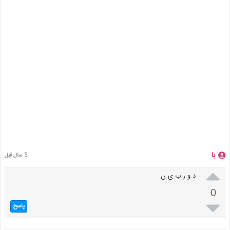
با
5 سال قبل

د.و.ر.ب.ی.ن
0

پاسخ