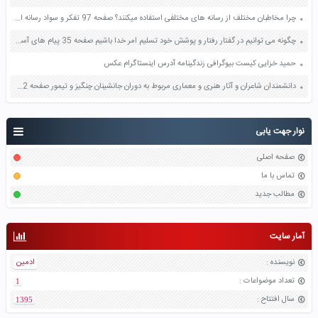
چرا مخاطبان مختلف از رسانه های مختلفی استفاده میکنند؟ صفحه 97 تفکر و سواد رسانه ای دهم
چگونه می توانیم در گفتار رفتار و پوشش خود تسلیم امر خدا باشیم صفحه 35 پیام های آسمان نهم
حمید خزایی کیست بیوگرافی زندگینامه آدرس اینستاگرام عکس
دانشمندان شاعران و آثار هنری و معماری مربوط به دوران جانشینان چنگیز و تیمور صفحه 12 مطالعات اجتماعی پنجم
نوار جهت یابی
صفحه اصلی
تماس با ما
مطالب جدید
آمار سایت
نویسنده
:
ادمین
تعداد موضواعات
:
1
سال افتتاح
:
1395