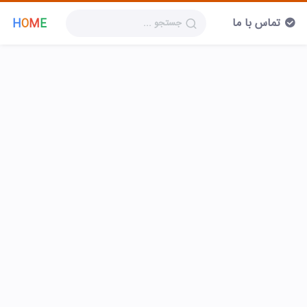
تماس با ما
H
O
M
E