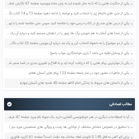
یکی از حکایت هایی را که تا به حال شنیده اید به زبان ساده بنویسید صفحه 97 نگارش ششم دبستان
یکی از متن های ناتمام زیر را انتخاب کنید و نوشته را ادامه دهید صفحه 73 و 74 کتاب نگارش فارسی پنجم دبستان
یکی از درس های مندرج در کتاب درسی خود را خلاصه کنید سپس متن خلاصه شده را با بهره گیری از روش های دسته بندی نمودار جدول نقشه مفهومی نشان دهید صفحه 118 نگارش یازدهم
یکی از صدا های آبشار به هم خوردن برگ ها زنبور را در ذهنتان مجسم کنید و درباره آن یک بند بنویسید صفحه 11 نگارش پنجم
یکی از دو موضوع را به دلخواه انتخاب کن و یک بند درباره آن بنویس صفحه 35 کتاب نگارش فارسی سوم
یکی از وسایل نقلیه می باشد ؟ بازی خواستگاری جواب پاسخ
یکی از موثرترین پیام هایی را که دریافت کرده اید و به اقناع و تغییری جدی در شما منجر شده است برسی کنید و علت این تاثیر گذاری قابل توجه را بنویسید صفحه 52 تفکر و سواد رسانه ای دهم
یکی از خاطرات حضور خود در نماز جمعه صفحه 123 پیام های آسمان هفتم
یکی از داستان های مربوط به زندگی امام کاظم صفحه 45 هدیه های آسمان چهارم
مطالب تصادفی
آیا با اصطلاحات دیگری در هنر خوشنویسی آشنایی دارید یک نمونه نام ببرید صفحه 47 فرهنگ و هنر هفتم
با تحقیق در خصوص مشاغل مختلف از توانایی ها رغبت و ویژگی های شخصیتی مورد نیاز انها مطلع شوید صفحه 142 کار و فناوری نهم
برای اتم آهن به قطر 0.145 نانومتر ابعاد ساختار چه مقدار است؟ صفحه 61 کاربرد فناوری های نوین یازدهم