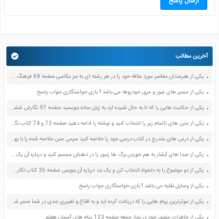
ارسال پاسخ
آخرین مطالب
یکی از هنرمندان معاصر مورد علاقه خود را در هر رشته ای به جز عکاسی صفحه 69 فرهنگ و هنر نهم
یکی از مسیر های عبور و مرور خودروها می باشد ؟ بازی خواستگاری جواب پاسخ
یکی از حکایت هایی را که تا به حال شنیده اید به زبان ساده بنویسید صفحه 97 نگارش ششم دبستان
یکی از متن های ناتمام زیر را انتخاب کنید و نوشته را ادامه دهید صفحه 73 و 74 کتاب نگارش فارسی پنجم دبستان
یکی از درس های مندرج در کتاب درسی خود را خلاصه کنید سپس متن خلاصه شده را با بهره گیری از روش های دسته بندی نمودار جدول نقشه مفهومی نشان دهید صفحه 118 نگارش یازدهم
یکی از صدا های آبشار به هم خوردن برگ ها زنبور را در ذهنتان مجسم کنید و درباره آن یک بند بنویسید صفحه 11 نگارش پنجم
یکی از دو موضوع را به دلخواه انتخاب کن و یک بند درباره آن بنویس صفحه 35 کتاب نگارش فارسی سوم
یکی از وسایل نقلیه می باشد ؟ بازی خواستگاری جواب پاسخ
یکی از موثرترین پیام هایی را که دریافت کرده اید و به اقناع و تغییری جدی در شما منجر شده است برسی کنید و علت این تاثیر گذاری قابل توجه را بنویسید صفحه 52 تفکر و سواد رسانه ای دهم
یکی از خاطرات حضور خود در نماز جمعه صفحه 123 پیام های آسمان هفتم