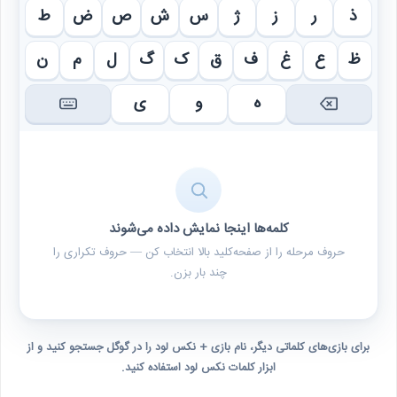
ذ
ر
ز
ژ
س
ش
ص
ض
ط
ظ
ع
غ
ف
ق
ک
گ
ل
م
ن
ه
و
ی
کلمه‌ها اینجا نمایش داده می‌شوند
حروف مرحله را از صفحه‌کلید بالا انتخاب کن — حروف تکراری را
چند بار بزن.
برای بازی‌های کلماتی دیگر، نام بازی + نکس لود را در گوگل جستجو کنید و از
ابزار کلمات نکس لود استفاده کنید.