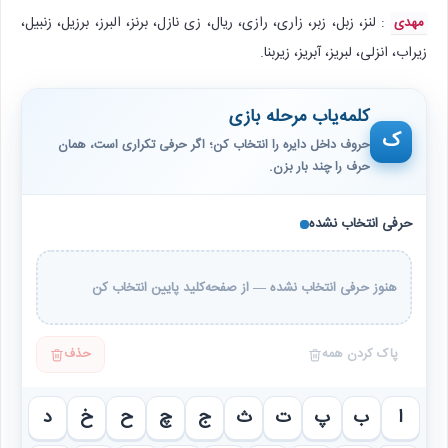
: لنز، زبل، زبر، زاری، رازی، ریال، زی نازل، برنز، البرز، برزیل، زنبیل،
مهدی
زیراب، انزلی، لبریز، آبریز، زیربنا.
کلمه‌یاب مرحله بازی
ک
حروف داخل دایره را انتخاب کن؛ اگر حرفی تکراری است، همان
حرف را چند بار بزن.
حرفی انتخاب نشده
هنوز حرفی انتخاب نشده — از صفحه‌کلید پایین انتخاب کن
پاک کردن همه
حذف
ا
ب
پ
ت
ث
ج
چ
ح
خ
د