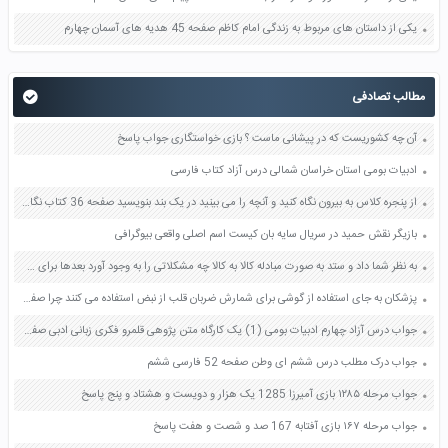
یکی از داستان های مربوط به زندگی امام کاظم صفحه 45 هدیه های آسمان چهارم
مطالب تصادفی
آن چه کشوریست که در پیشانی ماست ؟ بازی خواستگاری جواب پاسخ
ادبیات بومی استان خراسان شمالی درس آزاد کتاب فارسی
از پنجره کلاس به بیرون نگاه کنید و آنچه را می بینید در یک بند بنویسید صفحه 36 کتاب نگارش فارسی ششم
بازیگر نقش حمید در سریال سایه بان کیست اسم اصلی واقعی بیوگرافی
به نظر شما داد و ستد به صورت مبادله کالا به کالا چه مشکلاتی را به وجود آورد بعدها برای حل این مشکلات چه وسایلی اختراع شد صفحه 36 مطالعات اجتماعی چهارم
پزشکان به جای استفاده از گوشی برای شمارش ضربان قلب از نبض استفاده می کنند چرا صفحه 122 علوم هفتم
جواب درس آزاد چهارم ادبیات بومی (1) یک کارگاه متن پژوهی قلمرو فکری زبانی ادبی صفحه 32 و 33 فارسی دوازدهم
جواب درک مطلب درس ششم ای وطن صفحه 52 فارسی ششم
جواب مرحله ۱۲۸۵ بازی آمیرزا 1285 یک هزار و دویست و هشتاد و پنج پاسخ
جواب مرحله ۱۶۷ بازی آفتابه 167 صد و شصت و هفت پاسخ