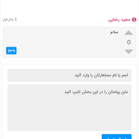
مجید رضایی
5 سال قبل

سلام
0

پاسخ