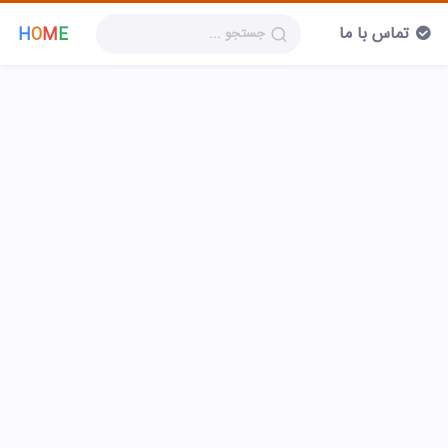
تماس با ما
H
O
M
E