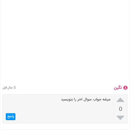
نگین
5 سال قبل

میشه جواب سوال اخر را بنویسید
0

پاسخ