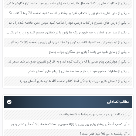
یکی از حکایت هایی را که تا به حال شنیده اید به زبان ساده بنویسید صفحه 97 نگارش ششم دبستان
یکی از متن های ناتمام زیر را انتخاب کنید و نوشته را ادامه دهید صفحه 73 و 74 کتاب نگارش فارسی پنجم دبستان
یکی از درس های مندرج در کتاب درسی خود را خلاصه کنید سپس متن خلاصه شده را با بهره گیری از روش های دسته بندی نمودار جدول نقشه مفهومی نشان دهید صفحه 118 نگارش یازدهم
یکی از صدا های آبشار به هم خوردن برگ ها زنبور را در ذهنتان مجسم کنید و درباره آن یک بند بنویسید صفحه 11 نگارش پنجم
یکی از دو موضوع را به دلخواه انتخاب کن و یک بند درباره آن بنویس صفحه 35 کتاب نگارش فارسی سوم
یکی از وسایل نقلیه می باشد ؟ بازی خواستگاری جواب پاسخ
یکی از موثرترین پیام هایی را که دریافت کرده اید و به اقناع و تغییری جدی در شما منجر شده است برسی کنید و علت این تاثیر گذاری قابل توجه را بنویسید صفحه 52 تفکر و سواد رسانه ای دهم
یکی از خاطرات حضور خود در نماز جمعه صفحه 123 پیام های آسمان هفتم
یکی از داستان های مربوط به زندگی امام کاظم صفحه 45 هدیه های آسمان چهارم
مطالب تصادفی
آزاده نامداری در عروسی بهاره رهنما + شایعه واقعیت
آیا کسب آمادگی بیشتر برای رویارویی با زلزله ضروری است؟ صفحه 90 آمادگی دفاعی نهم
آیا یکشنبه 4 تیر 96 عید فطر است ؟