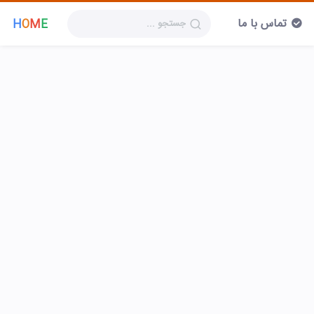
تماس با ما
H
O
M
E