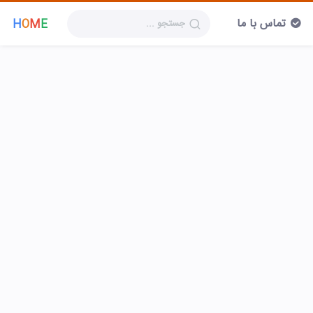
تماس با ما
H
O
M
E