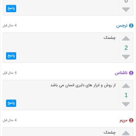
0

پاسخ
نرجس
4 سال قبل

چشمک
2

پاسخ
ناشناس
4 سال قبل

از روش و ابزار های دابری انسان می باشد
1

پاسخ
مریم
4 سال قبل

چشمک