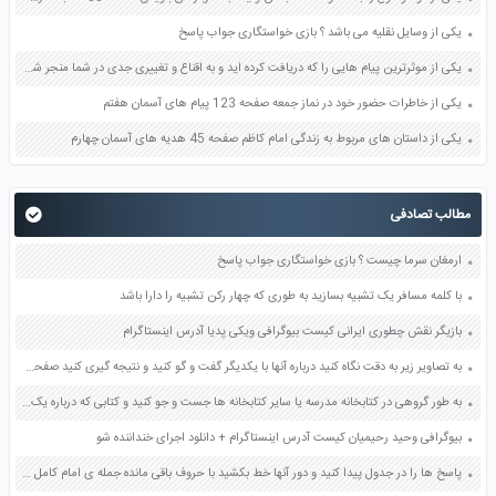
یکی از وسایل نقلیه می باشد ؟ بازی خواستگاری جواب پاسخ
یکی از موثرترین پیام هایی را که دریافت کرده اید و به اقناع و تغییری جدی در شما منجر شده است برسی کنید و علت این تاثیر گذاری قابل توجه را بنویسید صفحه 52 تفکر و سواد رسانه ای دهم
یکی از خاطرات حضور خود در نماز جمعه صفحه 123 پیام های آسمان هفتم
یکی از داستان های مربوط به زندگی امام کاظم صفحه 45 هدیه های آسمان چهارم
مطالب تصادفی
ارمغان سرما چیست ؟ بازی خواستگاری جواب پاسخ
با کلمه مسافر یک تشبیه بسازید به طوری که چهار رکن تشبیه را دارا باشد
بازیگر نقش چطوری ایرانی کیست بیوگرافی ویکی پدیا آدرس اینستاگرام
به تصاویر زیر به دقت نگاه کنید درباره آنها با یکدیگر گفت و گو کنید و نتیجه گیری کنید صفحه 86 علوم ششم
به طور گروهی در کتابخانه مدرسه یا سایر کتابخانه ها جست و جو کنید و کتابی که درباره یک مکان یا مردم یک منطقه اطلاعاتی به ما میدهد صفحه 49 مطالعات اجتماعی هفتم
بیوگرافی وحید رحیمیان کیست آدرس اینستاگرام + دانلود اجرای خنداننده شو
پاسخ ها را در جدول پیدا کنید و دور آنها خط بکشید با حروف باقی مانده جمله ی امام کامل می شود صفحه 57 هدیه های آسمان چهارم