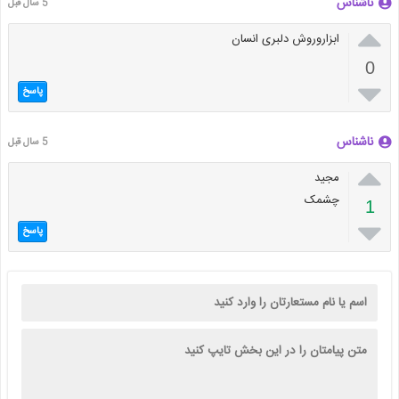
ناشناس
5 سال قبل

ابزاروروش دلبری انسان
0

پاسخ
ناشناس
5 سال قبل

مجید
چشمک
1

پاسخ