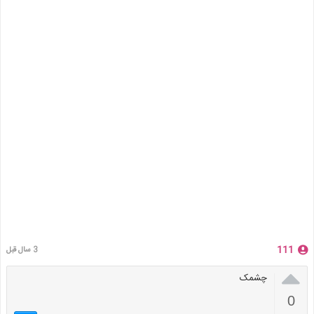
111
3 سال قبل

چشمک
0