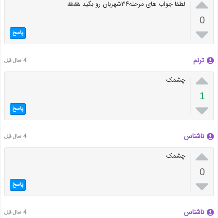

لطفا جواب های مرحله۳۴شهربان رو بگید 🙏🙏
0

پاسخ
ترنم
4 سال قبل

چشمک
1

پاسخ
ناشناس
4 سال قبل

چشمک
0

پاسخ
ناشناس
4 سال قبل