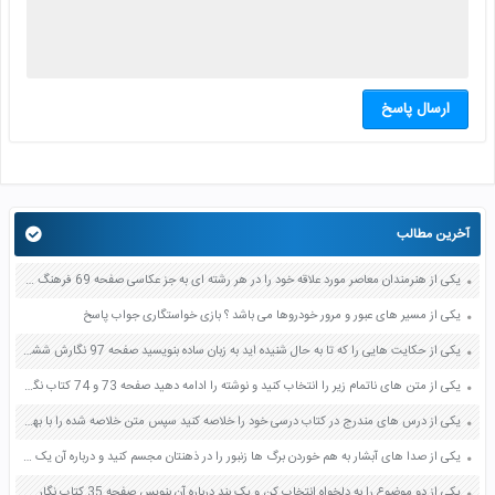
ارسال پاسخ
آخرین مطالب
یکی از هنرمندان معاصر مورد علاقه خود را در هر رشته ای به جز عکاسی صفحه 69 فرهنگ و هنر نهم
یکی از مسیر های عبور و مرور خودروها می باشد ؟ بازی خواستگاری جواب پاسخ
یکی از حکایت هایی را که تا به حال شنیده اید به زبان ساده بنویسید صفحه 97 نگارش ششم دبستان
یکی از متن های ناتمام زیر را انتخاب کنید و نوشته را ادامه دهید صفحه 73 و 74 کتاب نگارش فارسی پنجم دبستان
یکی از درس های مندرج در کتاب درسی خود را خلاصه کنید سپس متن خلاصه شده را با بهره گیری از روش های دسته بندی نمودار جدول نقشه مفهومی نشان دهید صفحه 118 نگارش یازدهم
یکی از صدا های آبشار به هم خوردن برگ ها زنبور را در ذهنتان مجسم کنید و درباره آن یک بند بنویسید صفحه 11 نگارش پنجم
یکی از دو موضوع را به دلخواه انتخاب کن و یک بند درباره آن بنویس صفحه 35 کتاب نگارش فارسی سوم