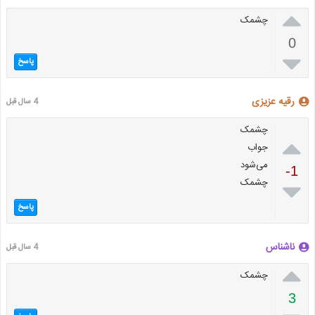

چشمک
0

پاسخ
رقیه عزیزی
4 سال قبل
چشمک

جواب
می‌شود
-1
چشمک

پاسخ
ناشناس
4 سال قبل

چشمک
3