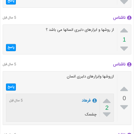

پاسخ
ناشناس
5 سال قبل

از روشها و ابزارهای دلبری انسانها می باشد ؟
1

پاسخ
ناشناس
5 سال قبل
ازروشها وابزارهای دلبری انسان

پاسخ

0
فرهاد
5 سال قبل

2

چشمک