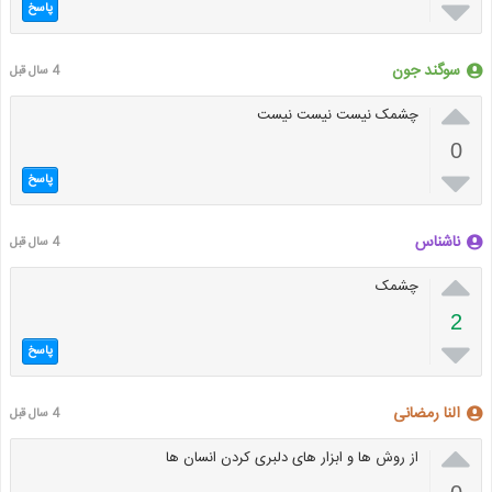

پاسخ
سوگند جون
4 سال قبل

چشمک نیست نیست نیست
0

پاسخ
ناشناس
4 سال قبل

چشمک
2

پاسخ
النا رمضانی
4 سال قبل

از روش ها و ابزار های دلبری کردن انسان ها