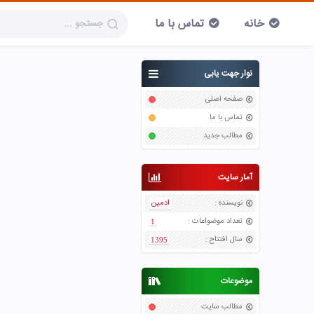
خانه
تماس با ما
نوار جهت یابی
صفحه اصلی
تماس با ما
مطالب جدید
آمار سایت
نویسنده
:
ادمین
تعداد موضواعات
:
1
سال افتتاح
:
1395
موضوعات
مطالب سایت