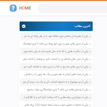
H
O
M
E
آخرین مطالب
یکی از هنرمندان معاصر مورد علاقه خود را در هر رشته ای به جز عکاسی صفحه 69 فرهنگ و هنر نهم
یکی از مسیر های عبور و مرور خودروها می باشد ؟ بازی خواستگاری جواب پاسخ
یکی از حکایت هایی را که تا به حال شنیده اید به زبان ساده بنویسید صفحه 97 نگارش ششم دبستان
یکی از متن های ناتمام زیر را انتخاب کنید و نوشته را ادامه دهید صفحه 73 و 74 کتاب نگارش فارسی پنجم دبستان
یکی از درس های مندرج در کتاب درسی خود را خلاصه کنید سپس متن خلاصه شده را با بهره گیری از روش های دسته بندی نمودار جدول نقشه مفهومی نشان دهید صفحه 118 نگارش یازدهم
یکی از صدا های آبشار به هم خوردن برگ ها زنبور را در ذهنتان مجسم کنید و درباره آن یک بند بنویسید صفحه 11 نگارش پنجم
یکی از دو موضوع را به دلخواه انتخاب کن و یک بند درباره آن بنویس صفحه 35 کتاب نگارش فارسی سوم
یکی از وسایل نقلیه می باشد ؟ بازی خواستگاری جواب پاسخ
یکی از موثرترین پیام هایی را که دریافت کرده اید و به اقناع و تغییری جدی در شما منجر شده است برسی کنید و علت این تاثیر گذاری قابل توجه را بنویسید صفحه 52 تفکر و سواد رسانه ای دهم
یکی از خاطرات حضور خود در نماز جمعه صفحه 123 پیام های آسمان هفتم