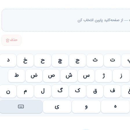
— از صفحه‌کلید پایین انتخاب کن
حذف
ت
ث
ج
چ
ح
خ
د
ز
ژ
س
ش
ص
ض
ط
ف
ق
ک
گ
ل
م
ن
ه
و
ی