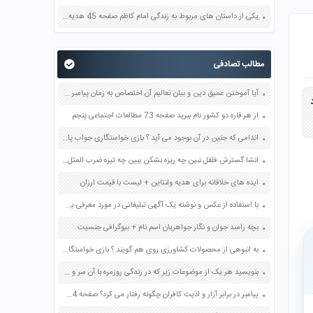
یکی از داستان های مربوط به زندگی امام کاظم صفحه 45 هدیه های آسمان چهارم
مطالب تصادفی
آیا آموختن عمیق دین و بیان تعالیم آن اختصاص به زمان پیامبر دارد؟ چرا؟ صفحه 125 دین و زندگی یازدهم
د
از هر قاره دو کشور نام ببرید صفحه 73 مطالعات اجتماعی پنجم
اندامی که جنین در آن بوجود می آید ؟ بازی خواستگاری جواب پاسخ
انشا گسترش فلفل نبین چه ریزه بشکن ببین چه تیزه ضرب المثل صفحه 122 نگارش دهم
ایده های خلاقانه برای هدیه ولنتاین + لیست با قیمت ارزان
با استفاده از عکس و نوشته یک آگهی تبلیغاتی در مورد معرفی یکی از جاذبه های گردشگری شهر خود تهیه کنید صفحه 41 فرهنگ و هنر نهم
بچه رامبد جوان و نگار جواهریان اسم نام + بیوگرافی جنسیت
به انبوهی از محصولات کشاورزی روی هم گویند ؟ بازی خواستگاری جواب پاسخ
بنویسید هر یک از موضوعات زیر که در زندگی روزمره با آن سر و کار دارید به کدام وزارتخانه مربوط می شود درس خواندن در مدرسه وزارت آموزش و پرورش استفاده از اتوبان، بزرگراه ها و جاده های بین شهرها در مسافرت رفتن به سینما و کتابخانه مراجعه به پزشک و بیمارستان مصرف آب و برق صفحه 17 مطالعات اجتماعی هشتم
پیامبر در برابر آزار و اذیت کافران چگونه رفتار می کرد؟ صفحه 84 مطالعات اجتماعی پنجم