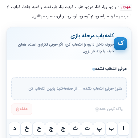
: رای، ریا، غنا، مری، غنی، غرب، بنا، یار، ناب، راغب، یغما، غیاب، غ
مهدی
امیر، مر مغرب، رامین، م آرمین، ارمنی، بریان، بیمار، مرغابی.
کلمه‌یاب مرحله بازی
ک
حروف داخل دایره را انتخاب کن؛ اگر حرفی تکراری است، همان
حرف را چند بار بزن.
حرفی انتخاب نشده
هنوز حرفی انتخاب نشده — از صفحه‌کلید پایین انتخاب کن
پاک کردن همه
حذف
ا
ب
پ
ت
ث
ج
چ
ح
خ
د