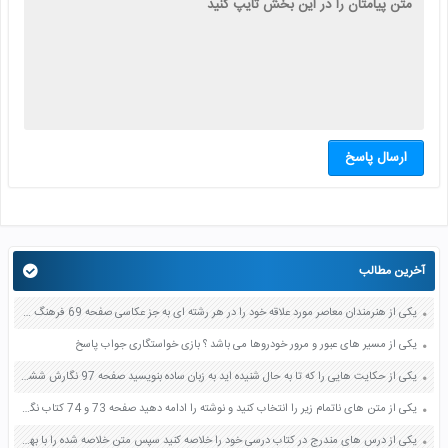
ارسال پاسخ
آخرین مطالب
یکی از هنرمندان معاصر مورد علاقه خود را در هر رشته ای به جز عکاسی صفحه 69 فرهنگ و هنر نهم
یکی از مسیر های عبور و مرور خودروها می باشد ؟ بازی خواستگاری جواب پاسخ
یکی از حکایت هایی را که تا به حال شنیده اید به زبان ساده بنویسید صفحه 97 نگارش ششم دبستان
یکی از متن های ناتمام زیر را انتخاب کنید و نوشته را ادامه دهید صفحه 73 و 74 کتاب نگارش فارسی پنجم دبستان
یکی از درس های مندرج در کتاب درسی خود را خلاصه کنید سپس متن خلاصه شده را با بهره گیری از روش های دسته بندی نمودار جدول نقشه مفهومی نشان دهید صفحه 118 نگارش یازدهم