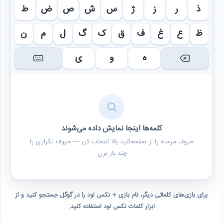
ذ
ر
ز
ژ
س
ش
ص
ض
ط
ظ
ع
غ
ف
ق
ک
گ
ل
م
ن
ه
و
ی
کلمه‌ها اینجا نمایش داده می‌شوند
حروف مرحله را از صفحه‌کلید بالا انتخاب کن — حروف تکراری را
چند بار بزن.
برای بازی‌های کلماتی دیگر، نام بازی + نکس لود را در گوگل جستجو کنید و از
ابزار کلمات نکس لود استفاده کنید.