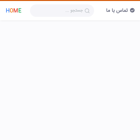
تماس با ما
H
O
M
E