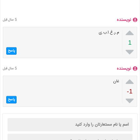
نویسنده
5 سال قبل

م.ر.غ.ا.ب.ی
1

پاسخ
نویسنده
5 سال قبل

غان
-1

پاسخ