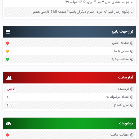
جواب معمای حال ❤ در 🥄 یری 🥚 🍉 خواب 🐂
چگونه رفتار کنیم که مورد احترام دیگران باشیم؟ صفحه 165 فارسی هفتم
نوار جهت یابی
صفحه اصلی
تماس با ما
مطالب جدید
آمار سایت
نویسنده
:
ادمین
تعداد موضواعات
:
1
سال افتتاح
:
1395
موضوعات
مطالب سایت