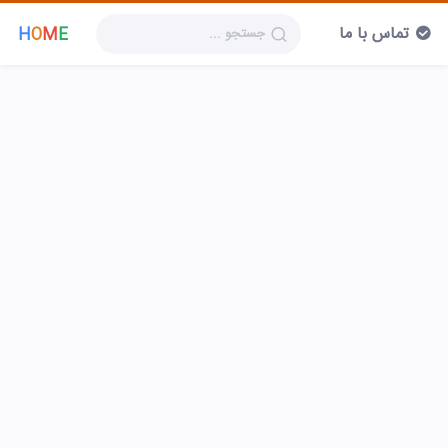
تماس با ما
H
O
M
E