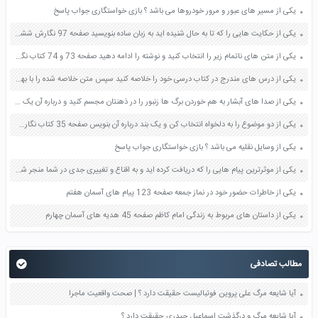
یکی از مسیر های عبور و مرور خودروها می باشد ؟ بازی خواستگاری جواب پاسخ
یکی از حکایت هایی را که تا به حال شنیده اید به زبان ساده بنویسید صفحه 97 نگارش ششم دبستان
یکی از متن های ناتمام زیر را انتخاب کنید و نوشته را ادامه دهید صفحه 73 و 74 کتاب نگارش فارسی پنجم دبستان
یکی از درس های مندرج در کتاب درسی خود را خلاصه کنید سپس متن خلاصه شده را با بهره گیری از روش های دسته بندی نمودار جدول نقشه مفهومی نشان دهید صفحه 118 نگارش یازدهم
یکی از صدا های آبشار به هم خوردن برگ ها زنبور را در ذهنتان مجسم کنید و درباره آن یک بند بنویسید صفحه 11 نگارش پنجم
یکی از دو موضوع را به دلخواه انتخاب کن و یک بند درباره آن بنویس صفحه 35 کتاب نگارش فارسی سوم
یکی از وسایل نقلیه می باشد ؟ بازی خواستگاری جواب پاسخ
یکی از موثرترین پیام هایی را که دریافت کرده اید و به اقناع و تغییری جدی در شما منجر شده است برسی کنید و علت این تاثیر گذاری قابل توجه را بنویسید صفحه 52 تفکر و سواد رسانه ای دهم
یکی از خاطرات حضور خود در نماز جمعه صفحه 123 پیام های آسمان هفتم
یکی از داستان های مربوط به زندگی امام کاظم صفحه 45 هدیه های آسمان چهارم
مطالب تصادفی
آیا شایعه مرگ علی پروین فوتبالیست حقیقت دارد ؟ | صحت واقعیت ماجرا
آیا شایعه مرگ و درگذشت اسماعیل حیدری حقیقت دارد ؟