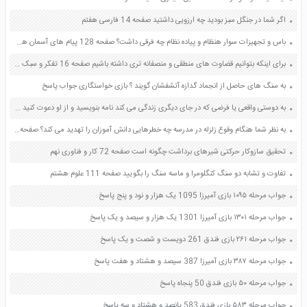
اگر شما در جنگل سبز بودید چه ارزویی داشتید صفحه 14 فارسی هفتم
باس و تجهیزات سوار هنظام و پیاده نظام چه فرقی داشت؟ صفحه 128 پیام های آسمان هفتم
برای اینکه بتوانیم قضاوت های منطقی و منصفانه تری داشته باشیم صفحه 16 تفکر و سبک زندگی هفتم
به سنگ های حاصل از انجماد گدازه آتشفشان گویند ؟ بازی خواستگاری جواب پاسخ
به دوستی واقعی یا فرضی که در جای دیگری زندگی می کند نامه بنویسید و از او دعوت کنید به شهر یا روستای شما سفر کند صفحه 30 مطالعات اجتماعی چهارم
به نظر شما هنگام وقوع زلزله در مدرسه چه خطرهایی دانش آموزان را تهدید می کند؟ صفحه 98 آمادگی دفاعی نهم
تحقیق سازوکار حرکتی شیرهای برداشت چگونه است صفحه 72 کار و فناوری نهم
تفاوت و تشابه دو سنگ کنگلومرا و ماسه سنگ را بگویید صفحه 111 علوم هشتم
جواب مرحله ۱۰۹۵ بازی آمیرزا 1095 یک هزار و نود و پنج پاسخ
جواب مرحله ۱۳۰۱ بازی آمیرزا 1301 یک هزار و سیصد و یک پاسخ
جواب مرحله ۲۶۱ بازی فندق 261 دویست و شصت و یک پاسخ
جواب مرحله ۳۸۷ بازی آمیرزا 387 سیصد و هشتاد و هفت پاسخ
جواب مرحله ۵۰ بازی فندق 50 پنجاه پاسخ
جواب مرحله ۵۸۳ بازی فندق 583 پانصد و هشتاد و سه پاسخ