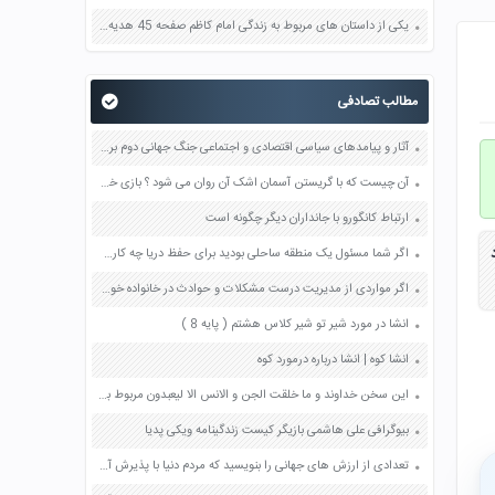
یکی از داستان های مربوط به زندگی امام کاظم صفحه 45 هدیه های آسمان چهارم
مطالب تصادفی
آثار و پیامدهای سیاسی اقتصادی و اجتماعی جنگ جهانی دوم بر ایران چه بود؟ صفحه 96 مطالعات اجتماعی نهم
آن چیست که با گریستن آسمان اشک آن روان می شود ؟ بازی خواستگاری جواب پاسخ
ارتباط کانگورو با جانداران دیگر چگونه است
د
اگر شما مسئول یک منطقه ساحلی بودید برای حفظ دریا چه کارهایی میکردید صفحه 96 اجتماعی ششم
اگر مواردی از مدیریت درست مشکلات و حوادث در خانواده خود یا خویشان و آشنایان سراغ دارید در کلاس بیان کنید صفحه 139 مطالعات اجتماعی نهم
انشا در مورد شیر تو شیر کلاس هشتم ( پایه 8 )
انشا کوه | انشا درباره درمورد کوه
اﯾﻦ ﺳﺨﻦ ﺧﺪاوﻧﺪ و ﻣﺎ ﺧﻠﻘﺖ اﻟﺠﻦ و اﻻﻧﺲ اﻻ ﻟﯿﻌﺒﺪون ﻣﺮﺑﻮط ﺑﻪ ﮐﺪام ﺑﺨﺶ از اﻫﺪاف اردو ﻣﯽ ﺑﺎﺷﺪ؟
بیوگرافی علی هاشمی بازیگر کیست زندگینامه ویکی پدیا
تعدادی از ارزش های جهانی را بنویسید که مردم دنیا با پذیرش آنها می توانند به آسانی در کنار یکدیگر به دور از اختلاف زندگی کنند صفحه 166 تفکر و سبک زندگی هشتم