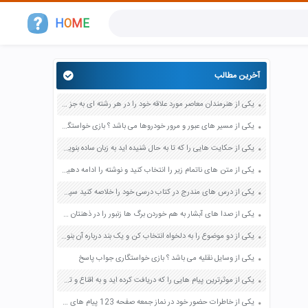
H
O
M
E
آخرین مطالب
یکی از هنرمندان معاصر مورد علاقه خود را در هر رشته ای به جز عکاسی صفحه 69 فرهنگ و هنر نهم
یکی از مسیر های عبور و مرور خودروها می باشد ؟ بازی خواستگاری جواب پاسخ
یکی از حکایت هایی را که تا به حال شنیده اید به زبان ساده بنویسید صفحه 97 نگارش ششم دبستان
یکی از متن های ناتمام زیر را انتخاب کنید و نوشته را ادامه دهید صفحه 73 و 74 کتاب نگارش فارسی پنجم دبستان
یکی از درس های مندرج در کتاب درسی خود را خلاصه کنید سپس متن خلاصه شده را با بهره گیری از روش های دسته بندی نمودار جدول نقشه مفهومی نشان دهید صفحه 118 نگارش یازدهم
یکی از صدا های آبشار به هم خوردن برگ ها زنبور را در ذهنتان مجسم کنید و درباره آن یک بند بنویسید صفحه 11 نگارش پنجم
یکی از دو موضوع را به دلخواه انتخاب کن و یک بند درباره آن بنویس صفحه 35 کتاب نگارش فارسی سوم
یکی از وسایل نقلیه می باشد ؟ بازی خواستگاری جواب پاسخ
یکی از موثرترین پیام هایی را که دریافت کرده اید و به اقناع و تغییری جدی در شما منجر شده است برسی کنید و علت این تاثیر گذاری قابل توجه را بنویسید صفحه 52 تفکر و سواد رسانه ای دهم
یکی از خاطرات حضور خود در نماز جمعه صفحه 123 پیام های آسمان هفتم