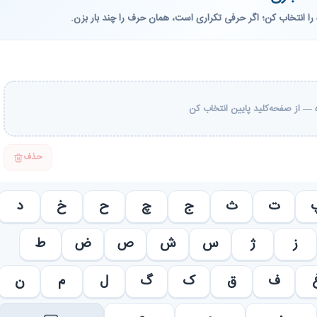
را انتخاب کن؛ اگر حرفی تکراری است، همان حرف را چند بار بزن.
— از صفحه‌کلید پایین انتخاب کن
حذف
ت
ث
ج
چ
ح
خ
د
ز
ژ
س
ش
ص
ض
ط
ف
ق
ک
گ
ل
م
ن