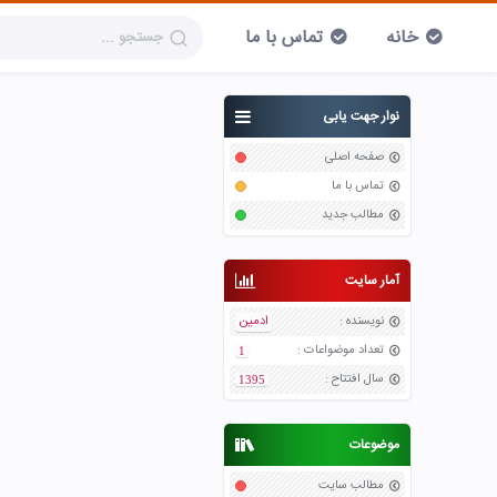
خانه
تماس با ما
نوار جهت یابی
صفحه اصلی
تماس با ما
مطالب جدید
آمار سایت
نویسنده
:
ادمین
تعداد موضواعات
:
1
سال افتتاح
:
1395
موضوعات
مطالب سایت