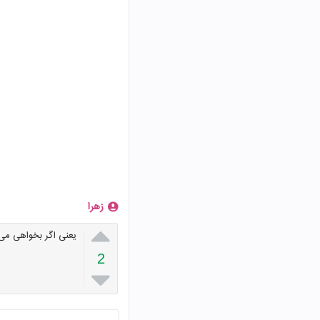
زهرا

یعنی اگر بخواهی می
2
