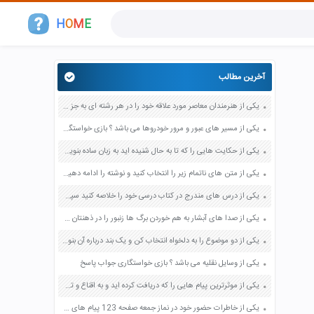
H
O
M
E
آخرین مطالب
یکی از هنرمندان معاصر مورد علاقه خود را در هر رشته ای به جز عکاسی صفحه 69 فرهنگ و هنر نهم
یکی از مسیر های عبور و مرور خودروها می باشد ؟ بازی خواستگاری جواب پاسخ
یکی از حکایت هایی را که تا به حال شنیده اید به زبان ساده بنویسید صفحه 97 نگارش ششم دبستان
یکی از متن های ناتمام زیر را انتخاب کنید و نوشته را ادامه دهید صفحه 73 و 74 کتاب نگارش فارسی پنجم دبستان
یکی از درس های مندرج در کتاب درسی خود را خلاصه کنید سپس متن خلاصه شده را با بهره گیری از روش های دسته بندی نمودار جدول نقشه مفهومی نشان دهید صفحه 118 نگارش یازدهم
یکی از صدا های آبشار به هم خوردن برگ ها زنبور را در ذهنتان مجسم کنید و درباره آن یک بند بنویسید صفحه 11 نگارش پنجم
یکی از دو موضوع را به دلخواه انتخاب کن و یک بند درباره آن بنویس صفحه 35 کتاب نگارش فارسی سوم
یکی از وسایل نقلیه می باشد ؟ بازی خواستگاری جواب پاسخ
یکی از موثرترین پیام هایی را که دریافت کرده اید و به اقناع و تغییری جدی در شما منجر شده است برسی کنید و علت این تاثیر گذاری قابل توجه را بنویسید صفحه 52 تفکر و سواد رسانه ای دهم
یکی از خاطرات حضور خود در نماز جمعه صفحه 123 پیام های آسمان هفتم