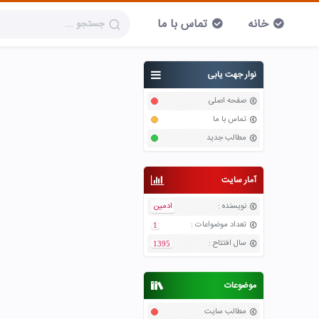
خانه
تماس با ما
نوار جهت یابی
صفحه اصلی
تماس با ما
مطالب جدید
آمار سایت
نویسنده
:
ادمین
تعداد موضواعات
:
1
سال افتتاح
:
1395
موضوعات
مطالب سایت