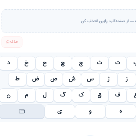
— از صفحه‌کلید پایین انتخاب کن
حذف
ت
ث
ج
چ
ح
خ
د
ز
ژ
س
ش
ص
ض
ط
ف
ق
ک
گ
ل
م
ن
ه
و
ی