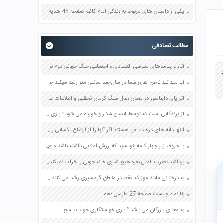
یکی از داستان های مربوط به زندگی امام کاظم صفحه 45 هدیه های آسمان چهارم
مطالب تصادفی
آثار و پیامدهای سیاسی اقتصادی و اجتماعی جنگ جهانی دوم بر ایران چه بود؟ صفحه 96 مطالعات اجتماعی نهم
د
آیا میدانید ناخن های شما در سال چند سانتی متر رشد میکند چگونه می توانید مقدار آن را محاسبه کنید این عدد را با سرعت متوسط حرکت ورقه های سنگ کره مقایسه کنید صفحه 67 علوم نهم
اثر پای دایناسور در معدن زغال سنگ کرمان تحقیق و اطلاعات صفحه 29 علوم پنجم
از پرندگانی است که توسط انسان شکار و خورده می شود ؟ بازی خواستگاری جواب پاسخ
اینها دانه های درخت افرا هستند اگر آنها را از ارتفاع یکسانی رها کنیم کدام یک زودتر به زمین می رسد چرا صفحه 6 علوم پنجم
با حروف زیر چهار کلمه بنویسید که ارزش املایی داشته باشد م ح ر ز ت ی
برداشت ضرب المثل نعره هیچ شیری خانه چوبی را خراب نمیکند من از رفتار بی سر و صدای موریانه ها می ترسم معنی و مفهوم صفحه 54 تفکر و سبک زندگی هشتم
به درختانی مانند موز که فقط در مناطق گرمسیری رشد می کنند چه می گویند
بنا نماد چیست صفحه 27 فارسی دهم
به معنای بازرگان می باشد ؟ بازی خواستگاری جواب پاسخ