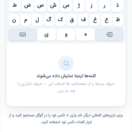
ذ
ر
ز
ژ
س
ش
ص
ض
ط
ظ
ع
غ
ف
ق
ک
گ
ل
م
ن
ه
و
ی
کلمه‌ها اینجا نمایش داده می‌شوند
حروف مرحله را از صفحه‌کلید بالا انتخاب کن — حروف تکراری را
چند بار بزن.
برای بازی‌های کلماتی دیگر، نام بازی + نکس لود را در گوگل جستجو کنید و از
ابزار کلمات نکس لود استفاده کنید.