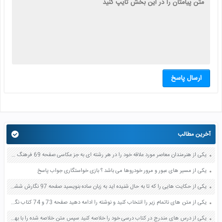
ارسال پاسخ
آخرین مطالب
یکی از هنرمندان معاصر مورد علاقه خود را در هر رشته ای به جز عکاسی صفحه 69 فرهنگ و هنر نهم
یکی از مسیر های عبور و مرور خودروها می باشد ؟ بازی خواستگاری جواب پاسخ
یکی از حکایت هایی را که تا به حال شنیده اید به زبان ساده بنویسید صفحه 97 نگارش ششم دبستان
یکی از متن های ناتمام زیر را انتخاب کنید و نوشته را ادامه دهید صفحه 73 و 74 کتاب نگارش فارسی پنجم دبستان
یکی از درس های مندرج در کتاب درسی خود را خلاصه کنید سپس متن خلاصه شده را با بهره گیری از روش های دسته بندی نمودار جدول نقشه مفهومی نشان دهید صفحه 118 نگارش یازدهم