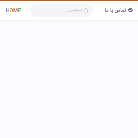
تماس با ما
H
O
M
E