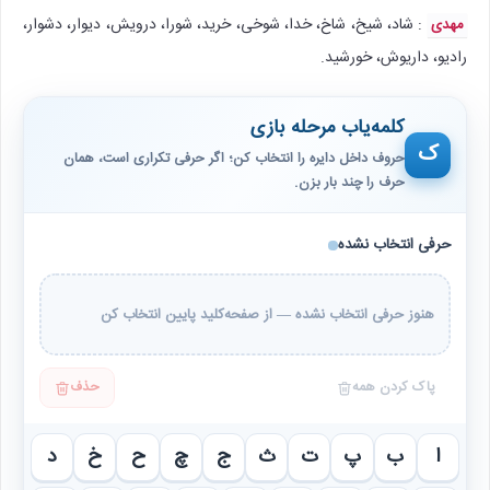
: شاد، شیخ، شاخ، خدا، شوخی، خرید، شورا، درویش، دیوار، دشوار،
مهدی
رادیو، داریوش، خورشید.
کلمه‌یاب مرحله بازی
ک
حروف داخل دایره را انتخاب کن؛ اگر حرفی تکراری است، همان
حرف را چند بار بزن.
حرفی انتخاب نشده
هنوز حرفی انتخاب نشده — از صفحه‌کلید پایین انتخاب کن
پاک کردن همه
حذف
ا
ب
پ
ت
ث
ج
چ
ح
خ
د