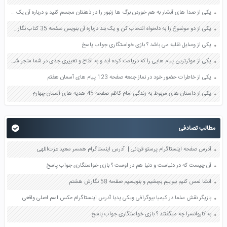
یکی از صدا های آبشار به هم خوردن برگ ها زنبور را در ذهنتان مجسم کنید و درباره آن یک بند بنویسید صفحه 11 نگارش پنجم
یکی از دو موضوع را به دلخواه انتخاب کن و یک بند درباره آن بنویس صفحه 35 کتاب نگارش فارسی سوم
یکی از وسایل نقلیه می باشد ؟ بازی خواستگاری جواب پاسخ
یکی از موثرترین پیام هایی را که دریافت کرده اید و به اقناع و تغییری جدی در شما منجر شده است برسی کنید و علت این تاثیر گذاری قابل توجه را بنویسید صفحه 52 تفکر و سواد رسانه ای دهم
یکی از خاطرات حضور خود در نماز جمعه صفحه 123 پیام های آسمان هفتم
یکی از داستان های مربوط به زندگی امام کاظم صفحه 45 هدیه های آسمان چهارم
مطالب تصادفی
آدرس صفحه اینستاگرام پرستو قربانی | آدرس اینستاگرام همسر سعید عزت‌اللهی
آن چیست که در دنیاست و دنیا هم در اوست ؟ بازی خواستگاری جواب پاسخ
انشا لمس کنیم ببوییم بچشیم و بنویسیم صفحه 58 نگارش هشتم
بازیگر نقش سلما در کیمیا بیوگرافی ویکی پدیا آدرس اینستاگرام عکس اسم اصلی واقعی
به کاروانسرا چه میگفتند ؟ بازی خواستگاری جواب پاسخ