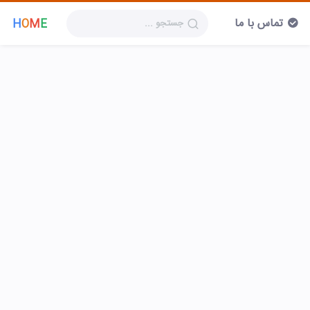
تماس با ما
H
O
M
E