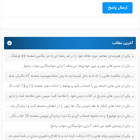
ارسال پاسخ
آخرین مطالب
یکی از هنرمندان معاصر مورد علاقه خود را در هر رشته ای به جز عکاسی صفحه 69 فرهنگ و هنر نهم
یکی از مسیر های عبور و مرور خودروها می باشد ؟ بازی خواستگاری جواب پاسخ
یکی از حکایت هایی را که تا به حال شنیده اید به زبان ساده بنویسید صفحه 97 نگارش ششم دبستان
یکی از متن های ناتمام زیر را انتخاب کنید و نوشته را ادامه دهید صفحه 73 و 74 کتاب نگارش فارسی پنجم دبستان
یکی از درس های مندرج در کتاب درسی خود را خلاصه کنید سپس متن خلاصه شده را با بهره گیری از روش های دسته بندی نمودار جدول نقشه مفهومی نشان دهید صفحه 118 نگارش یازدهم
یکی از صدا های آبشار به هم خوردن برگ ها زنبور را در ذهنتان مجسم کنید و درباره آن یک بند بنویسید صفحه 11 نگارش پنجم
یکی از دو موضوع را به دلخواه انتخاب کن و یک بند درباره آن بنویس صفحه 35 کتاب نگارش فارسی سوم
یکی از وسایل نقلیه می باشد ؟ بازی خواستگاری جواب پاسخ
یکی از موثرترین پیام هایی را که دریافت کرده اید و به اقناع و تغییری جدی در شما منجر شده است برسی کنید و علت این تاثیر گذاری قابل توجه را بنویسید صفحه 52 تفکر و سواد رسانه ای دهم