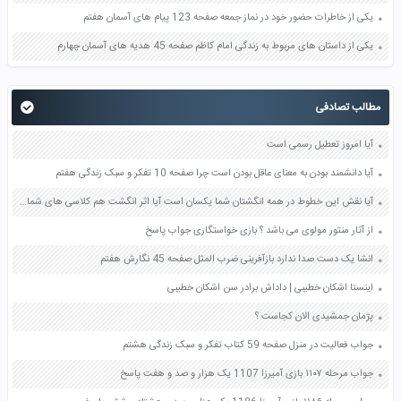
یکی از خاطرات حضور خود در نماز جمعه صفحه 123 پیام های آسمان هفتم
یکی از داستان های مربوط به زندگی امام کاظم صفحه 45 هدیه های آسمان چهارم
مطالب تصادفی
آیا امروز تعطیل رسمی است
آیا دانشمند بودن به معنای عاقل بودن است چرا صفحه 10 تفکر و سبک زندگی هفتم
آیا نقش این خطوط در همه انگشتان شما یکسان است آیا اثر انگشت هم کلاسی های شما یکسان است یا با هم فرق میکند صفحه 56 علوم هشتم
از آثار منثور مولوی می باشد ؟ بازی خواستگاری جواب پاسخ
انشا یک دست صدا ندارد بازآفرینی ضرب المثل صفحه 45 نگارش هفتم
اینستا اشکان خطیبی | داداش برادر سن اشکان خطیبی
پژمان جمشیدی الان کجاست ؟
جواب فعالیت در منزل صفحه 59 کتاب تفکر و سبک زندگی هشتم
جواب مرحله ۱۱۰۷ بازی آمیرزا 1107 یک هزار و صد و هفت پاسخ