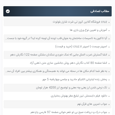
مطالب تصادفی
cruz فروشگاه آنلاین کروز تی شرت شارژر بلوتوث
آموزش و تعیین نوع ورژن بازی ها
آیا تاکنون به تاسیسات ساختمان به عنوان قلب تپنده آن توجه کرده اید؟ در گروه خود با جست و جو در اینترنت کتاب ها و منابع دیگر در خصوص شباهت سیستم های تاسیساتی به قلب انسان تحقیق کنید صفحه 77 کار و فناوری نهم
اسپینر چیست | اسپینر cruz.ir (خرید و قیمت)
انشا گسترش ضرب المثل جایی که نمک خوردی نمکدان مشکن صفحه 122 نگارش دهم
انشا صفحه 80 کتاب نگارش دهم روش جانشین سازی متن ذهنی آزاد
به نظر شما کدام مکان ها در محله می تواند به همبستگی و همکاری بیشتر بین افراد آن محله کمک کند؟ صفحه 6 مطالعات اجتماعی هشتم
پخش زنده اینترنتی اتلتیکو مادرید و چلسی چهارشنبه 5 مهر
تک نرخی شدن ارز یعنی چه معنی و توضیح ارز 4200 هزار تومان
دانلود فیلم دابسمش تیزر تبلیغ عطر بهنوش بختیاری
جواب تمرین های قرآن نهم
جواب درک و دریافت صبح بی تو شعر خوانی صفحه 97 فارسی یازدهم