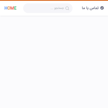
تماس با ما
H
O
M
E