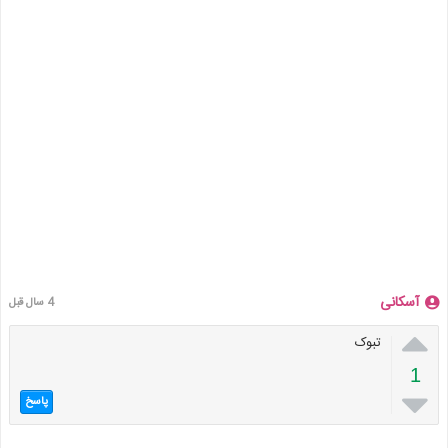
آسکانی
4 سال قبل

تبوک
1

پاسخ