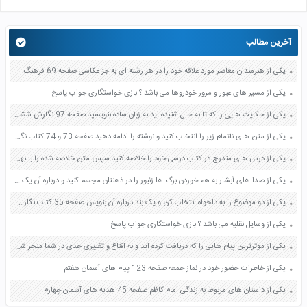
آخرین مطالب
یکی از هنرمندان معاصر مورد علاقه خود را در هر رشته ای به جز عکاسی صفحه 69 فرهنگ و هنر نهم
یکی از مسیر های عبور و مرور خودروها می باشد ؟ بازی خواستگاری جواب پاسخ
یکی از حکایت هایی را که تا به حال شنیده اید به زبان ساده بنویسید صفحه 97 نگارش ششم دبستان
یکی از متن های ناتمام زیر را انتخاب کنید و نوشته را ادامه دهید صفحه 73 و 74 کتاب نگارش فارسی پنجم دبستان
یکی از درس های مندرج در کتاب درسی خود را خلاصه کنید سپس متن خلاصه شده را با بهره گیری از روش های دسته بندی نمودار جدول نقشه مفهومی نشان دهید صفحه 118 نگارش یازدهم
یکی از صدا های آبشار به هم خوردن برگ ها زنبور را در ذهنتان مجسم کنید و درباره آن یک بند بنویسید صفحه 11 نگارش پنجم
یکی از دو موضوع را به دلخواه انتخاب کن و یک بند درباره آن بنویس صفحه 35 کتاب نگارش فارسی سوم
یکی از وسایل نقلیه می باشد ؟ بازی خواستگاری جواب پاسخ
یکی از موثرترین پیام هایی را که دریافت کرده اید و به اقناع و تغییری جدی در شما منجر شده است برسی کنید و علت این تاثیر گذاری قابل توجه را بنویسید صفحه 52 تفکر و سواد رسانه ای دهم
یکی از خاطرات حضور خود در نماز جمعه صفحه 123 پیام های آسمان هفتم
یکی از داستان های مربوط به زندگی امام کاظم صفحه 45 هدیه های آسمان چهارم