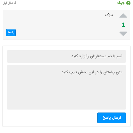
جواد
4 سال قبل

تبوک
1

پاسخ
ارسال پاسخ