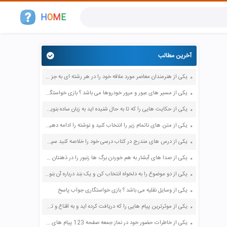
H
O
M
E
آخرین مطالب
یکی از هنرمندان معاصر مورد علاقه خود را در هر رشته ای به جز عکاسی صفحه 69 فرهنگ و هنر نهم
یکی از مسیر های عبور و مرور خودروها می باشد ؟ بازی خواستگاری جواب پاسخ
یکی از حکایت هایی را که تا به حال شنیده اید به زبان ساده بنویسید صفحه 97 نگارش ششم دبستان
یکی از متن های ناتمام زیر را انتخاب کنید و نوشته را ادامه دهید صفحه 73 و 74 کتاب نگارش فارسی پنجم دبستان
یکی از درس های مندرج در کتاب درسی خود را خلاصه کنید سپس متن خلاصه شده را با بهره گیری از روش های دسته بندی نمودار جدول نقشه مفهومی نشان دهید صفحه 118 نگارش یازدهم
یکی از صدا های آبشار به هم خوردن برگ ها زنبور را در ذهنتان مجسم کنید و درباره آن یک بند بنویسید صفحه 11 نگارش پنجم
یکی از دو موضوع را به دلخواه انتخاب کن و یک بند درباره آن بنویس صفحه 35 کتاب نگارش فارسی سوم
یکی از وسایل نقلیه می باشد ؟ بازی خواستگاری جواب پاسخ
یکی از موثرترین پیام هایی را که دریافت کرده اید و به اقناع و تغییری جدی در شما منجر شده است برسی کنید و علت این تاثیر گذاری قابل توجه را بنویسید صفحه 52 تفکر و سواد رسانه ای دهم
یکی از خاطرات حضور خود در نماز جمعه صفحه 123 پیام های آسمان هفتم