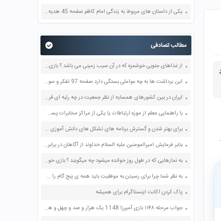
یکی از داستان های مربوط به زندگی امام کاظم صفحه 45 هدیه های آسمان چهارم
مطالب تصادفی
از غذاهای جنوبی خوشمزه که در آن سیب زمینی می باشد ؟ بازی خواستگاری جواب پاسخ
د
این برداشت ها به چه عواملی بستگی دارد صفحه 97 تفکر و سواد رسانه ای دهم
ایران در بین کشورهای همسایه از نظر جمعیت در چه رتبه ای قرار دارد صفحه 74 مطالعات اجتماعی هفتم
با راهنمایی معلم از موزه ارتباطات یا یکی از مراکز مخابرات پست و ارتباطات در محل زندگیتان بازدید و به طور گروهی گزارشی تهیه کنید صفحه 46 مطالعات اجتماعی هشتم
برای بهتر شدن و گسترش برنامه های تشکل های دانش آموزی در مدرسه خودتان چه پیشنهادی دارید؟ صفحه 11 مطالعات اجتماعی هفتم
بنابر فرمایش امیرالمومنین علیه السلام خداوند از آگاهان در برابر شکم بارگی ستمگران چه عهد و پیمانی گرفته است؟ صفحه 78 پیام های آسمان هفتم
به نمازهایی که در طول روز خوانده میشود چه میگویند ؟ بازی خواستگاری جواب پاسخ
به نظر شما چرا برای رسیدن به موفقیت باید همه ی پنج گام را طی کنیم؟ صفحه 81 هدیه های آسمان ششم
پاک کردن اکانت اینستاگرام برای همیشه
جواب مرحله ۱۱۴۸ بازی آمیرزا 1148 یک هزار و صد و چهل و هشت پاسخ