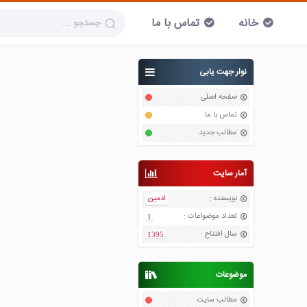
خانه
تماس با ما
نوار جهت یابی
صفحه اصلی
تماس با ما
مطالب جدید
آمار سایت
نویسنده
:
ادمین
تعداد موضواعات
:
1
سال افتتاح
:
1395
موضوعات
مطالب سایت