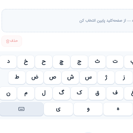
— از صفحه‌کلید پایین انتخاب کن
حذف
ت
ث
ج
چ
ح
خ
د
ز
ژ
س
ش
ص
ض
ط
ف
ق
ک
گ
ل
م
ن
ه
و
ی