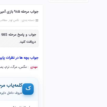
جواب مرحله ۹۸۵ بازی آمیرزا 985 نهصد و هشتاد و پنج پاسخ
دسته بندی :
نکس لود
مطالب
دریافت کنید.
جواب بچه ها در نظرات پای
: مگس، مرگ، نرم، یمن
مهدی
کلمه‌یاب مرح
ک
حروف داخل دایره 