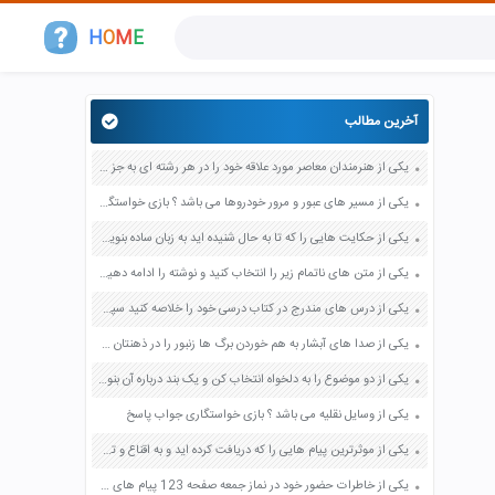
H
O
M
E
آخرین مطالب
یکی از هنرمندان معاصر مورد علاقه خود را در هر رشته ای به جز عکاسی صفحه 69 فرهنگ و هنر نهم
یکی از مسیر های عبور و مرور خودروها می باشد ؟ بازی خواستگاری جواب پاسخ
یکی از حکایت هایی را که تا به حال شنیده اید به زبان ساده بنویسید صفحه 97 نگارش ششم دبستان
یکی از متن های ناتمام زیر را انتخاب کنید و نوشته را ادامه دهید صفحه 73 و 74 کتاب نگارش فارسی پنجم دبستان
یکی از درس های مندرج در کتاب درسی خود را خلاصه کنید سپس متن خلاصه شده را با بهره گیری از روش های دسته بندی نمودار جدول نقشه مفهومی نشان دهید صفحه 118 نگارش یازدهم
یکی از صدا های آبشار به هم خوردن برگ ها زنبور را در ذهنتان مجسم کنید و درباره آن یک بند بنویسید صفحه 11 نگارش پنجم
یکی از دو موضوع را به دلخواه انتخاب کن و یک بند درباره آن بنویس صفحه 35 کتاب نگارش فارسی سوم
یکی از وسایل نقلیه می باشد ؟ بازی خواستگاری جواب پاسخ
یکی از موثرترین پیام هایی را که دریافت کرده اید و به اقناع و تغییری جدی در شما منجر شده است برسی کنید و علت این تاثیر گذاری قابل توجه را بنویسید صفحه 52 تفکر و سواد رسانه ای دهم
یکی از خاطرات حضور خود در نماز جمعه صفحه 123 پیام های آسمان هفتم