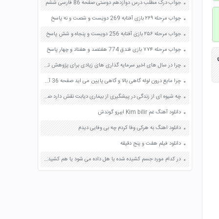
جواب درک مطلب درس دوازدهم دوستی صفحه 86 فارسی ششم
جواب مرحله ۲۶۹ بازی آفتابه 269 دویست و شصت و نه پاسخ
جواب مرحله ۲۵۶ بازی آفتابه 256 دویست و پنجاه و شش پاسخ
جواب مرحله ۷۷۴ بازی فندق 774 هفتصد و هفتاد و چهار پاسخ
چرا در سال های اخیر سرمایه گذاری های زیادی برای پژوهش توسعه و بهره برداری از انرژی های تجدید پذیر شده است؟ صفحه 77 علوم هفتم
چرا مایع درون لوله گاهی بالا و گاهی پایین می اید صفحه 36 آزمایشگاه علوم تجربی دهم
چه شیوه ای از زندگی در پیشگیری از بیماری دیابت نقش دارد صفحه 116 علوم هفتم
دانلود آهنگ غم Kim bilir ایبرو گوندش
دانلود اهنگ به هرکی وفا کردم چه بی وفایی دیدم
دانلود فیلم هفت و پنج دقیقه
در کدام مورد جسم کشیده شده یا هل داده می شود یا هم کشیده و هم هل داده می شود صفحه 47 علوم ششم