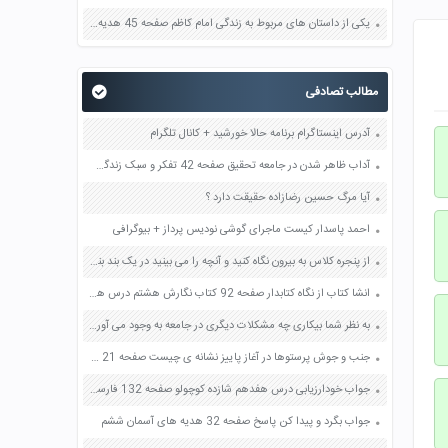
یکی از داستان های مربوط به زندگی امام کاظم صفحه 45 هدیه های آسمان چهارم
مطالب تصادفی
آدرس اینستاگرام برنامه حالا خورشید + کانال تلگرام
آداب ظاهر شدن در جامعه تحقیق صفحه 42 تفکر و سبک زندگی هشتم
آیا مرگ حسین رضازاده حقیقت دارد ؟
احمد پاسدار کیست ماجرای گوشی نودیس پرداز + بیوگرافی
از پنجره کلاس به بیرون نگاه کنید و آنچه را می بینید در یک بند بنویسید صفحه 36 کتاب نگارش فارسی ششم
انشا کتاب از نگاه کتابدار صفحه 92 کتاب نگارش هشتم درس هشتم
به نظر شما بیکاری چه مشکلات دیگری در جامعه به وجود می آورد؟ صفحه 98 پیام های آسمان هشتم
جنب و جوش پرستوها در آغاز پاییز نشانه ی چیست صفحه 21 فارسی چهارم
جواب خودارزیابی درس هفدهم شازده کوچولو صفحه 132 فارسی نهم
جواب بگرد و پیدا کن پاسخ صفحه 32 هدیه های آسمان ششم