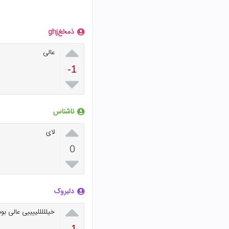
ذمخغghj

عالی
-1

ناشناس

لای
0

دلبروک

خیلللللییییی عالی بود
-1