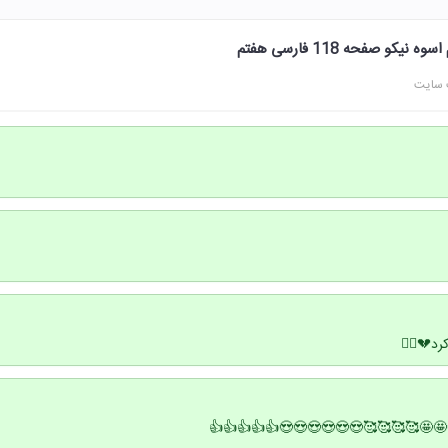
جواب نوشتن درس سیزده
مطالب
خبه برا 
عالیییییییی❤❤❤❤❤🤩🤩🤩🤩🥰🥰🥰🥰