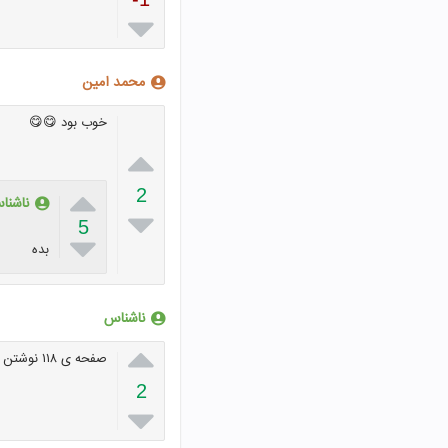

محمد امین
خوب بود 😋😋


2
ناشنا

5

بده
ناشناس

صفحه ی ۱۱۸ نوشتن
2
