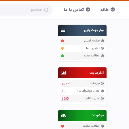
خانه
تماس با ما
نوار جهت یابی
صفحه اصلی
تماس با ما
مطالب جدید
آمار سایت
نویسنده
:
ادمین
تعداد موضواعات
:
1
سال افتتاح
:
1395
موضوعات
مطالب سایت