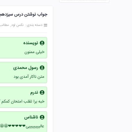
م اسوه نیکو صفحه 118 فارسی هفتم
 سایت
نکس لود
دسته بندی :
نویسنده
خیلی ممنون
رسول محمدی
متن ناکار آمدی بود
ندرم
تقلب امتحان کمکم کرد💔🚶‍♀️
ناشناس
😍😍😍😍😍👍👍👍👍👍