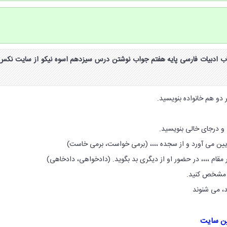
 نوشتن صفحه ۱۱۸ کتاب ادبیات فارسی پایه هفتم جواب نوشتن درس سیزدهم اسوه نیکو از سایت نکس
ایین می آورد و از سجده ،­،­،­،­ (برمی خواست، برمی خاست)
قام ،­،­،­،­ در حضور او از دیگری بد بگوید. (دادخواهی، دادخاهی)
، می شنوند
ین سایت