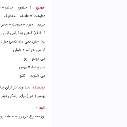
: 1. حضور = حاضر – محضر – احضار – حضار .
مهدی
عطوفت = عاطفه – معطوف – 
حریم = حرم – حرمت – محرم 
2. الف) گاهی به آرامی آنان را پایین می آورد و از سجده .بر می خواست.
ب) اجازه نمی داد کسی جز در 
3. می خوانم = خوان .
می رویم = رو .
می پرسد = پرس .
می شنوند = شنو.
:‌خداوند در قرآن پی
نویسنده
پیامبر ( ص) برای زندگی بهتر
‌:
الهه
بن مضارع می رویم میشه رو