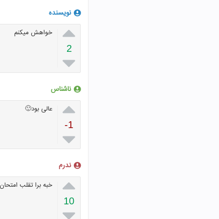
نویسنده

خواهش میکنم
2

ناشناس

عالی بود🙂
-1

ندرم

خبه برا تقلب امتحان 
10
