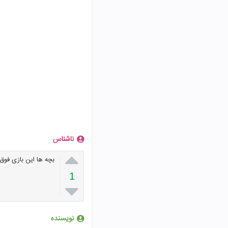
ناشناس

بچه ها این بازی فوق‌
1

نویسنده