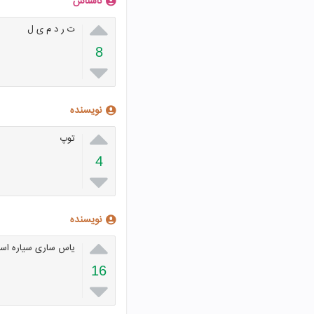
ناشناس

ت ر د م ی ل
8

نویسنده

توپ
4

نویسنده

یاس ساری سیاره اسی
16
