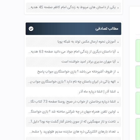
یکی از داستان های مربوط به زندگی امام کاظم صفحه 45 هدیه های آسمان چهارم
مطالب تصادفی
آموزش نحوه ارسال عکس تولد به شبکه پویا
آیا داستان دیگری از زندگی امام جواد می دانید صفحه 63 هدیه های آسمان چهارم
آیا مهران مدیری برادر امید خواننده است
از ظروف آشپزخانه می باشد ؟ بازی خواستگاری جواب پاسخ
الهه پاکی در ایران باستان چه نام دارد ؟ بازی خواستگاری جواب پاسخ
انشا آذر | انشا درباره ماه آذر
انشا درباره برخاستن از خواب در صبح روستا صفحه 73 کتاب نگارش هشتم درس ششم
اولین تلفن همراه جهان در چه شرکتی ساخته شد ؟ بازی خواستگاری جواب پاسخ
تاخت و تاز سهمگینی که از سوی باختر آغاز گشت چه بود؟ دلیل آن را بیان کنید صفحه 62 فارسی پنجم
تعداد بارهای الکتریکی ذره های سازنده سدیم فلوئورید را مشخص کنید صفحه 19 علوم نهم