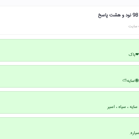
 سایت
❤باک
🐝سایه⛅
سایه ، سیاه ، اسیر
یاره.