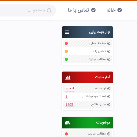
خانه
تماس با ما
نوار جهت یابی
صفحه اصلی
تماس با ما
مطالب جدید
آمار سایت
نویسنده
:
ادمین
تعداد موضواعات
:
1
سال افتتاح
:
1395
موضوعات
مطالب سایت