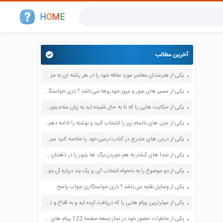
H
O
M
E
آخرین مطالب
یکی از هنرمندان معاصر مورد علاقه خود را در هر رشته ای به جز عکاسی صفحه 69 فرهنگ و هنر نهم
یکی از مسیر های عبور و مرور خودروها می باشد ؟ بازی خواستگاری جواب پاسخ
یکی از حکایت هایی را که تا به حال شنیده اید به زبان ساده بنویسید صفحه 97 نگارش ششم دبستان
یکی از متن های ناتمام زیر را انتخاب کنید و نوشته را ادامه دهید صفحه 73 و 74 کتاب نگارش فارسی پنجم دبستان
یکی از درس های مندرج در کتاب درسی خود را خلاصه کنید سپس متن خلاصه شده را با بهره گیری از روش های دسته بندی نمودار جدول نقشه مفهومی نشان دهید صفحه 118 نگارش یازدهم
یکی از صدا های آبشار به هم خوردن برگ ها زنبور را در ذهنتان مجسم کنید و درباره آن یک بند بنویسید صفحه 11 نگارش پنجم
یکی از دو موضوع را به دلخواه انتخاب کن و یک بند درباره آن بنویس صفحه 35 کتاب نگارش فارسی سوم
یکی از وسایل نقلیه می باشد ؟ بازی خواستگاری جواب پاسخ
یکی از موثرترین پیام هایی را که دریافت کرده اید و به اقناع و تغییری جدی در شما منجر شده است برسی کنید و علت این تاثیر گذاری قابل توجه را بنویسید صفحه 52 تفکر و سواد رسانه ای دهم
یکی از خاطرات حضور خود در نماز جمعه صفحه 123 پیام های آسمان هفتم