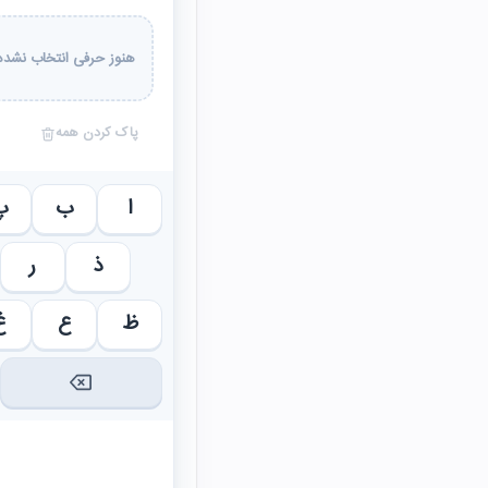
هنوز حرفی انتخاب نشده 
پاک کردن همه
ا
ب
پ
ذ
ر
ظ
ع
غ