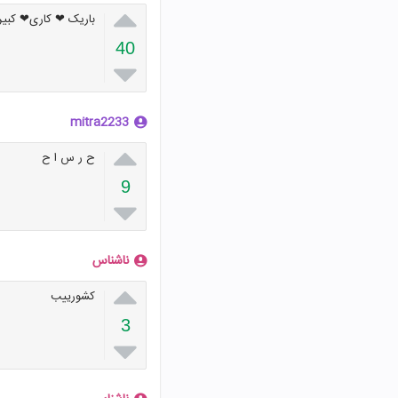

باریک ❤ کاری❤ کبی
40

mitra2233

ح ر س ا ح
9

ناشناس

کشورییب
3
