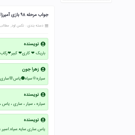
جواب مرحله ۹۸ بازی آمیرزا 98 نود و هشت پاسخ
دسته بندی :
نکس لود
مطالب
نویسنده
باریک ❤ کاری❤ کبیر❤رکاب
زهرا جون
سیاره🌞سیاه⚫یاس🌸ساری
نویسنده
سیاره ، سیار ، ساری ، یاس ، 
نویسنده
یاس.ساری.سایه.سیاه.اسیر.س