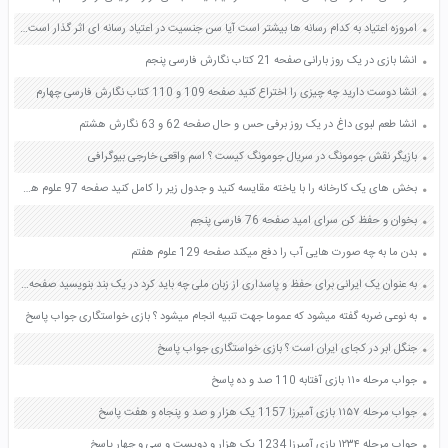
امروزه اعتیاد به کدام رسانه ها بیشتر است آیا سن جنسیت در اعتیاد رسانه ای اثر گذار است صفحه 162 تفکر و سواد رسانه ای دهم
انشا بازی در یک روز بارانی صفحه 21 کتاب نگارش فارسی پنجم
انشا دوست دارید چه چیزی را اختراع کنید صفحه 109 و 110 کتاب نگارش فارسی چهارم
انشا طعم لبوی داغ در یک روز برفی حس و حال صفحه 62 و 63 نگارش هشتم
بازیگر نقش جومونگ در سریال جومونگ کیست ؟ اسم واقعی خارجی بیوگرافی
بخش های یک کارخانه را با یاخته مقایسه کنید و جدول زیر را کامل کنید صفحه 97 علوم هفتم
بخوان و حفظ کن سرای امید صفحه 76 فارسی پنجم
بدن ما به چه صورت هایی آب را دفع میکند صفحه 129 علوم هفتم
به عنوان یک ایرانی برای حفظ و پاسداری از زبان ملی چه باید کرد در یک بند بنویسید صفحه 30 نگارش فارسی ششم
به نوعی ضربه گفته میشود که عموما جهت تنبیه انجام میشود ؟ بازی خواستگاری جواب پاسخ
جنگل ابر در کجای ایران است ؟ بازی خواستگاری جواب پاسخ
جواب مرحله ۱۱۰ بازی آفتابه 110 صد و ده پاسخ
جواب مرحله ۱۱۵۷ بازی آمیرزا 1157 یک هزار و صد و پنجاه و هفت پاسخ
جواب مرحله ۱۲۳۴ بازی آمیرزا 1234 یک هزار و دویست و سی و چهار پاسخ