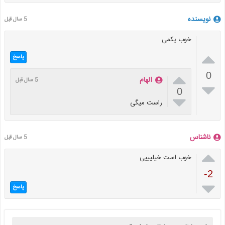
نویسنده
5 سال قبل
خوب یکمی

پاسخ

0
الهام
5 سال قبل

0

راست میگی
ناشناس
5 سال قبل

خوب است خیلیییی
-2

پاسخ