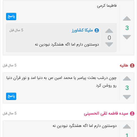
فاطیما کرمی

پاسخ

3
ملیکا کشاورز
5 سال قبل

0

دوستتون دارم اما اگه هشتگرد نبودین نه
هانیه
5 سال قبل

چون درشب بعثت پیامبر یا محمد امین ص به دنیا امد و نور قرآن دنیا
رو روشن کرد
3

پاسخ
سیده فاطمه تقی الحسینی
5 سال قبل

دوستتون دارم اما اگه هشتگرد نبودین نه
1