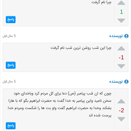

چرا نام گرفت
1

پاسخ
نویسنده
5 سال قبل

چرا این شب روشن ترین شب نام گرفت
-1

پاسخ
نویسنده
5 سال قبل
چون که ان شب پیامبر (ص) دعا برای کل مردم کرد وباخدای خود

سخن نامید واین پیامبر به خدا گفت به حضرت ابراهیم بگو که با هارا
بشکند وخدا به حضرت ابراهیم گفت واو بت ها را شکست ومردم خدا
-2
پرست شده اند

پاسخ