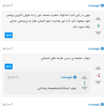
نویسنده
5 سال قبل

چون در این شب خداوند حضرت محمد ص را به عنوان اخرین پیامبر
خود مبعوث کرد تا با نور هدایت خود انسان هارا به پرستش خدای
4
یکتا دعوت کند

پاسخ
نویسنده
5 سال قبل
جواب صفحه ی درس هدیه های اسمانی

پاسخ

-1
نویسنده
5 سال قبل

1

خوب استتتتتتتمعصومه وجدانی
نویسنده
5 سال قبل