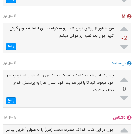
M
5 سال قبل

من منظور از روشن ترین شب رو میخوام نه این لطفا به حرفم گوش
کنید چون بعد نظرم رو عوض میکنم…..
-2

پاسخ
نویسنده
5 سال قبل

چون در این شب خداوند حضورت محمد ص را به عنوان اخرین پیامبر
خود مبعوث کرد تا با نور هدایت خود انسان هارا به پرستش خدای
0
یکتا دعوت کند

پاسخ
ناشناس
5 سال قبل

چون در این شب خدا ند حضرت محمد (ص) را به عنوان آخرین پیامبر