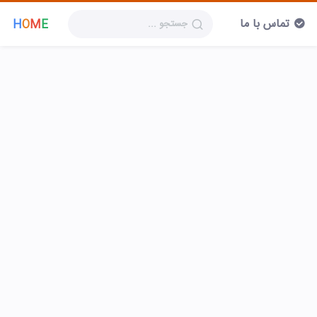
تماس با ما
H
O
M
E