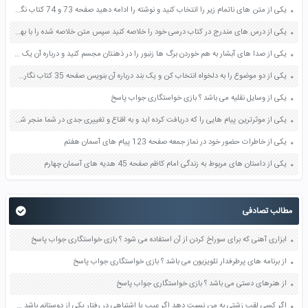
یکی از متن های ناتمام زیر را انتخاب کنید و نوشته را ادامه دهید صفحه 73 و 74 کتاب نگارش فارسی پنجم دبستان
یکی از درس های مندرج در کتاب درسی خود را خلاصه کنید سپس متن خلاصه شده را با بهره گیری از روش های دسته بندی نمودار جدول نقشه مفهومی نشان دهید صفحه 118 نگارش یازدهم
یکی از صدا های آبشار به هم خوردن برگ ها زنبور را در ذهنتان مجسم کنید و درباره آن یک بند بنویسید صفحه 11 نگارش پنجم
یکی از دو موضوع را به دلخواه انتخاب کن و یک بند درباره آن بنویس صفحه 35 کتاب نگارش فارسی سوم
یکی از وسایل نقلیه می باشد ؟ بازی خواستگاری جواب پاسخ
یکی از موثرترین پیام هایی را که دریافت کرده اید و به اقناع و تغییری جدی در شما منجر شده است برسی کنید و علت این تاثیر گذاری قابل توجه را بنویسید صفحه 52 تفکر و سواد رسانه ای دهم
یکی از خاطرات حضور خود در نماز جمعه صفحه 123 پیام های آسمان هفتم
یکی از داستان های مربوط به زندگی امام کاظم صفحه 45 هدیه های آسمان چهارم
مطالب تصادفی
ابزاری آهنی که برای سوراخ کردن از آن استفاده می شود ؟ بازی خواستگاری جواب پاسخ
از برنامه های پرطرفدار تلویزیون می باشد ؟ بازی خواستگاری جواب پاسخ
از هنرهای دستی می باشد ؟ بازی خواستگاری جواب پاسخ
اگر کسی لقب زشتی به من نسبت دهد اگر عیب یا اشتباهی در رفتار یکی از دوستانم باشد صفحه 56 هدیه های آسمان پنجم