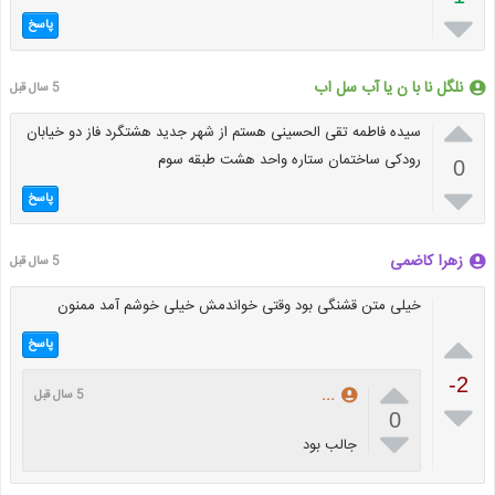

پاسخ
نلگل نا با ن یا آب سل اب
5 سال قبل

سیده فاطمه تقی الحسینی هستم از شهر جدید هشتگرد فاز دو خیابان
رودکی ساختمان ستاره واحد هشت طبقه سوم
0

پاسخ
زهرا کاضمی
5 سال قبل
خیلی متن قشنگی بود وقتی خواندمش خیلی خوشم آمد ممنون

پاسخ

-2
...
5 سال قبل

0

جالب بود