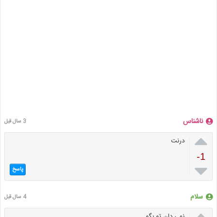
ناشناس
3 سال قبل

درنت
-1

پاسخ
سلام
4 سال قبل

نمی دان تو بگو