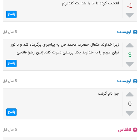
انتخاب کرده تا ما را هدایت کندترنم
-1

پاسخ
نویسنده
5 سال قبل

زیرا خداوند متعال حضرت محمد ص به پیامبری برگزیده شد و با نور
قران مردم را به خداوند یکتا پرستی دعوت کندنازنین زهرا فاتحی
3

پاسخ
نویسنده
5 سال قبل

چرا نام گرفت
0

پاسخ
ناشناس
5 سال قبل