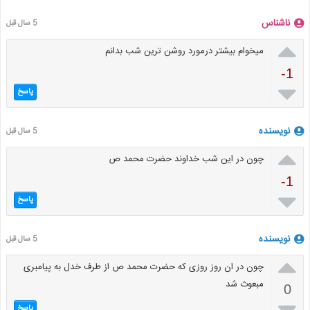
ناشناس
5 سال قبل

میخوام بیشتر درمورد روشن ترین شب بدانم
-1

پاسخ
نویسنده
5 سال قبل

چون در این شب خداوند حضرت محمد ص
-1

پاسخ
نویسنده
5 سال قبل

چون در ان روز روزی که حضرت محمد ص از طرف خدل به پیامبری
مبعوث شد
0

پاسخ