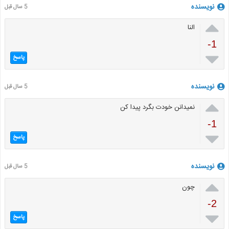
نویسنده
5 سال قبل

النا
-1

پاسخ
نویسنده
5 سال قبل

نمیدانن خودت بگرد پیدا کن
-1

پاسخ
نویسنده
5 سال قبل

چون
-2

پاسخ