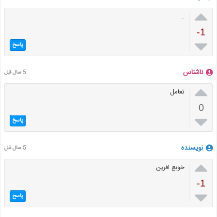

…
-1

پاسخ
ناشناس
5 سال قبل

تعامل
0

پاسخ
نویسنده
5 سال قبل

خوبع افرین
-1

پاسخ