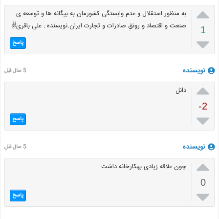

به منظور استقلال و عدم وابستگی کشورمان به بیگانه ها و توسعه ی
صنعت و اقتصاد و رونقِ صادرات و تجارت ایران.نویسنده : علی باقری✌
1

پاسخ
نویسنده
5 سال قبل

دانل
-2

پاسخ
نویسنده
5 سال قبل

چون علاقه زیادی بهکارخانه داشت
0

پاسخ