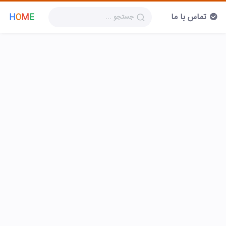
تماس با ما
H
O
M
E