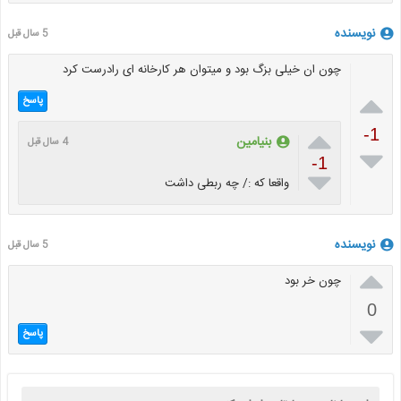
نویسنده
5 سال قبل
چون ان خیلی بزگ بود و میتوان هر کارخانه ای رادرست کرد

پاسخ

-1
بنیامین
4 سال قبل

-1

واقعا که :/ چه ربطی داشت
نویسنده
5 سال قبل

چون خر بود
0

پاسخ