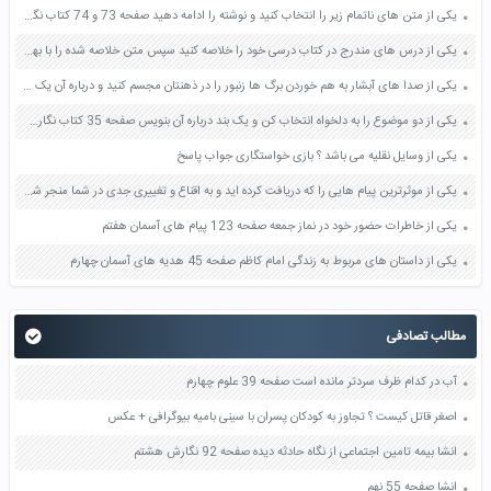
یکی از متن های ناتمام زیر را انتخاب کنید و نوشته را ادامه دهید صفحه 73 و 74 کتاب نگارش فارسی پنجم دبستان
یکی از درس های مندرج در کتاب درسی خود را خلاصه کنید سپس متن خلاصه شده را با بهره گیری از روش های دسته بندی نمودار جدول نقشه مفهومی نشان دهید صفحه 118 نگارش یازدهم
یکی از صدا های آبشار به هم خوردن برگ ها زنبور را در ذهنتان مجسم کنید و درباره آن یک بند بنویسید صفحه 11 نگارش پنجم
یکی از دو موضوع را به دلخواه انتخاب کن و یک بند درباره آن بنویس صفحه 35 کتاب نگارش فارسی سوم
یکی از وسایل نقلیه می باشد ؟ بازی خواستگاری جواب پاسخ
یکی از موثرترین پیام هایی را که دریافت کرده اید و به اقناع و تغییری جدی در شما منجر شده است برسی کنید و علت این تاثیر گذاری قابل توجه را بنویسید صفحه 52 تفکر و سواد رسانه ای دهم
یکی از خاطرات حضور خود در نماز جمعه صفحه 123 پیام های آسمان هفتم
یکی از داستان های مربوط به زندگی امام کاظم صفحه 45 هدیه های آسمان چهارم
مطالب تصادفی
آب در کدام ظرف سردتر مانده است صفحه 39 علوم چهارم
اصغر قاتل کیست ؟ تجاوز به کودکان پسران با سینی بامیه بیوگرافی + عکس
انشا بیمه تامین اجتماعی از نگاه حادثه دیده صفحه 92 نگارش هشتم
انشا صفحه 55 نهم