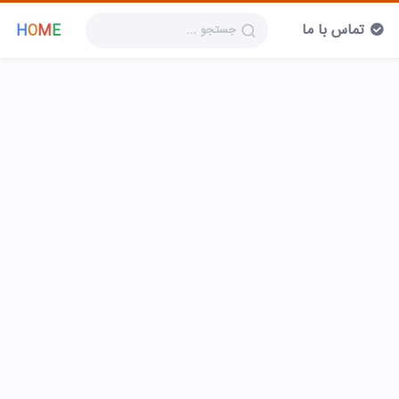
تماس با ما
H
O
M
E