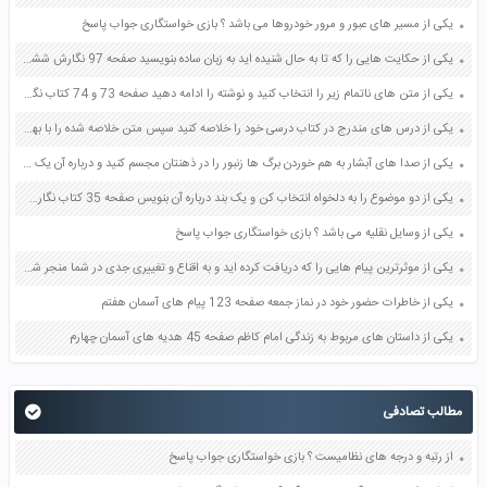
یکی از مسیر های عبور و مرور خودروها می باشد ؟ بازی خواستگاری جواب پاسخ
یکی از حکایت هایی را که تا به حال شنیده اید به زبان ساده بنویسید صفحه 97 نگارش ششم دبستان
یکی از متن های ناتمام زیر را انتخاب کنید و نوشته را ادامه دهید صفحه 73 و 74 کتاب نگارش فارسی پنجم دبستان
یکی از درس های مندرج در کتاب درسی خود را خلاصه کنید سپس متن خلاصه شده را با بهره گیری از روش های دسته بندی نمودار جدول نقشه مفهومی نشان دهید صفحه 118 نگارش یازدهم
یکی از صدا های آبشار به هم خوردن برگ ها زنبور را در ذهنتان مجسم کنید و درباره آن یک بند بنویسید صفحه 11 نگارش پنجم
یکی از دو موضوع را به دلخواه انتخاب کن و یک بند درباره آن بنویس صفحه 35 کتاب نگارش فارسی سوم
یکی از وسایل نقلیه می باشد ؟ بازی خواستگاری جواب پاسخ
یکی از موثرترین پیام هایی را که دریافت کرده اید و به اقناع و تغییری جدی در شما منجر شده است برسی کنید و علت این تاثیر گذاری قابل توجه را بنویسید صفحه 52 تفکر و سواد رسانه ای دهم
یکی از خاطرات حضور خود در نماز جمعه صفحه 123 پیام های آسمان هفتم
یکی از داستان های مربوط به زندگی امام کاظم صفحه 45 هدیه های آسمان چهارم
مطالب تصادفی
از رتبه و درجه های نظامیست ؟ بازی خواستگاری جواب پاسخ