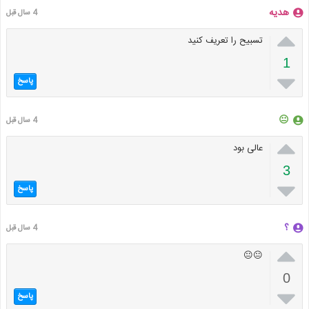
هدیه
4 سال قبل

تسبیح را تعریف کنید
1

پاسخ
😐
4 سال قبل

عالی بود
3

پاسخ
؟
4 سال قبل

😐😐
0

پاسخ