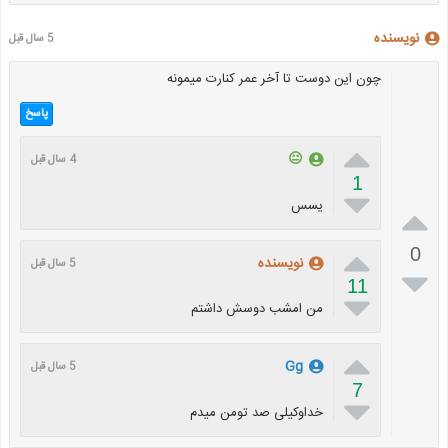
نویسنده
5 سال قبل
چون این دوست تا آخر عمر کنارت میمونه
پاسخ

😐
4 سال قبل
1

یسس


0
نویسنده
5 سال قبل

11

من امشب دوسش داشتم

Gg
5 سال قبل
7

خداوکیلی صد تومن میدم