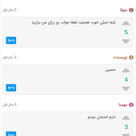
سیتا
5 سال قبل

شما خیلی خوب هستید لطفا جواب رو زرای من بزارید
5

پاسخ
نویسنده
5 سال قبل

حسین
4

پاسخ
مهسا
5 سال قبل

دارم امتحان میدم
3

پاسخ