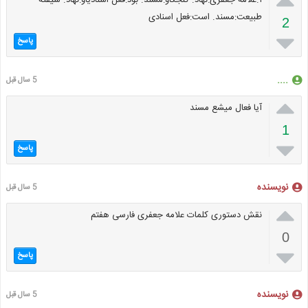
۱.علامه جعفری:نهاد. کنجکاو:مسند. بود:فعل اسنادیاو:نهاد. شیفته
طبیعت:مسند. است:فعل اسنادی
2

پاسخ
....
5 سال قبل

آیا فعال میشع مسند
1

پاسخ
نویسنده
5 سال قبل

نقش دستوری کلمات علامه جعفری فارسی هفتم
0

پاسخ
نویسنده
5 سال قبل