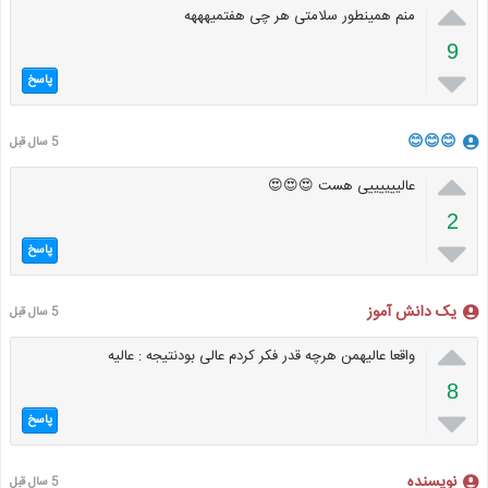

منم همینطور سلامتی هر چی هفتمیهههه
9

پاسخ
😊😊😊
5 سال قبل

عالییییییی هست 😍😍😍
2

پاسخ
یک دانش آموز
5 سال قبل

واقعا عالیهمن هرچه قدر فکر کردم عالی بودنتیجه : عالیه
8

پاسخ
نویسنده
5 سال قبل