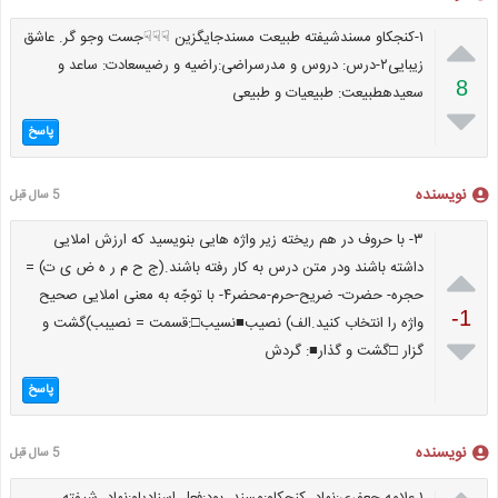

۱-کنجکاو مسندشیفته طبیعت مسندجایگزین ☟☟☟جست وجو گر. عاشق
زیبایی۲-درس: دروس و مدرسراضی:راضیه و رضیسعادت: ساعد و
8
سعیدهطبیعت: طبیعیات و طبیعی

پاسخ
نویسنده
5 سال قبل
۳- با حروف در هم ریخته زیر واژه هایی بنویسید که ارزش املایی

داشته باشند ودر متن درس به کار رفته باشند.(ج ح م ر ه ض ی ت) =
حجره- حضرت- ضریح-حرم-محضر۴- با توجّه به معنی املایی صحیح
-1
واژه را انتخاب کنید.الف) نصیب■نسیب□:قسمت = نصیبب)گشت و

گزار □گشت و گذار■: گردش
پاسخ
نویسنده
5 سال قبل
