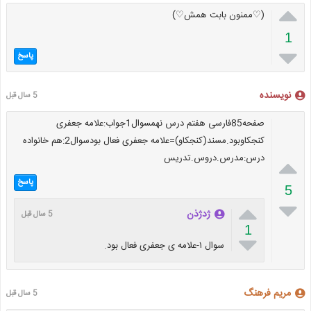

(♡ممنون بابت همش♡)
1

پاسخ
نویسنده
5 سال قبل
صفحه85فارسی هفتم درس نهمسوال1جواب:علامه جعفری
کنجکاوبود.مسند(کنجکاو)=علامه جعفری فعال بودسوال2:هم خانواده
درس:مدرس.دروس.تدریس

پاسخ
5


ژدژذن
5 سال قبل
1

سوال ۱-علامه ی جعفری فعال بود.
مریم فرهنگ
5 سال قبل