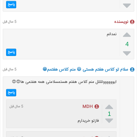

پاسخ
نویسنده
5 سال قبل

نمدانم
4

پاسخ
سلام تو کلاس هفتم هستی 😃 منم کلاس هفتمم😁
5 سال قبل
ایووووووللللل منم کلاس هفتم هستمسلامتی همه هفتمی ها😍😍
پاسخ

MDH
5 سال قبل
1

فازتو خریدارم