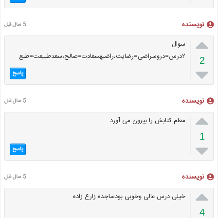
نویسنده
5 سال قبل

سوال
۲درس=دروسراضی=رضایت،راضیهسعادت=صالح،سعدطبیعت=طبع
2

پاسخ
نویسنده
5 سال قبل

معلم کتابش را بیرون می آورد
1

پاسخ
نویسنده
5 سال قبل

خیلی درس عالی وخوبی بودساجده زارع زاده
4