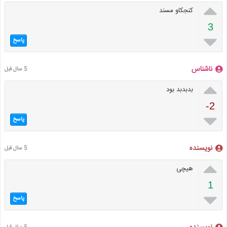

کنجکاو مسند
3

پاسخ
ناشناس
5 سال قبل

بدبدبد بود
-2

پاسخ
نویسنده
5 سال قبل

هیچی
1

پاسخ