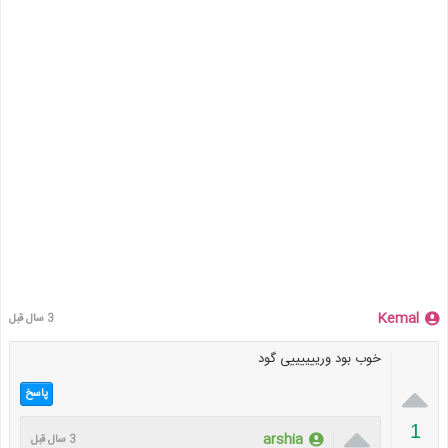
Kemal
3 سال قبل
خوب بود ورییییییی گود

پاسخ

1
arshia
3 سال قبل