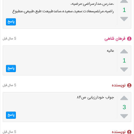
،مدرس،مدارسراضی:مرضیه،
1
راضیه،مرتضیسعادت:سعید،سعیده،ساعدطبیعت:طبع،طبیعی،مطبوع

پاسخ
فرهان شاهی
5 سال قبل

عالیه
1

پاسخ
نویسنده
5 سال قبل

جواب خودارزیابی ص۸۴
3

پاسخ
نویسنده
5 سال قبل