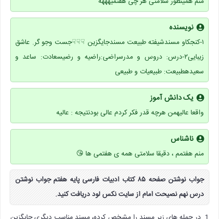
منم همینطور سلامتی هر چی هفتمیهههه
نویسنده
۱-کنجکاو مسندشیفته طبیعت مسندجایگزین ☟☟☟جست وجو گر. عاشق
زیبایی۲-درس: دروس و مدرسراضی:راضیه و رضیسعادت: ساعد و
سعیدهطبیعت: طبیعیات و طبیعی
یک دانش آموز
واقعا عالیهمن هرچه قدر فکر کردم عالی بودنتیجه : عالیه
ناشناس
منم هفتمم ، دقیقا سلامتی همه ی هفتمی ها 😘
جواب نوشتن صفحه ۸۵ کتاب ادبیات فارسی پایه هفتم جواب نوشتن
درس نهم نصیحت امام از سایت نکس لود دریافت کنید.
1. در جمله های زیر مسند را مشخص کرده، مسند مناسب دیگری جایگزین