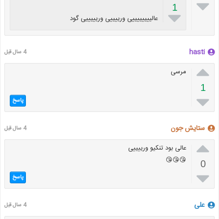

1

عالییییییییی ورییییی وریییییی گود
hasti
4 سال قبل

مرسی
1

پاسخ
ستایش جون
4 سال قبل

عالی بود تنکیو ورییییی
😘😘😘
0

پاسخ
علی
4 سال قبل