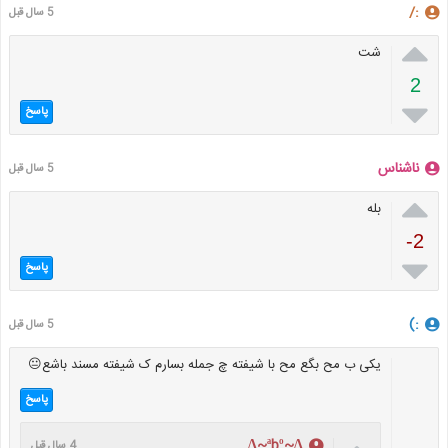
:/
5 سال قبل

شت
2

پاسخ
ناشناس
5 سال قبل

بله
-2

پاسخ
:)
5 سال قبل
یکی ب مح بگع مح با شیفته چ جمله بسارم ک شیفته مسند باشع😐
پاسخ
∆~ªbº~∆
4 سال قبل