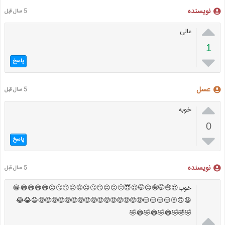
نویسنده
5 سال قبل

عالی
1

پاسخ
عسل
5 سال قبل

خوبه
0

پاسخ
نویسنده
5 سال قبل
خوب😍🤑🤭🤪😐🤭😉😇🙂😜😐😏🙄😐🤨😑😏🙄😛😅😄😅😂😂
😆🙃🤨😑😑😑😑🤑🤑🤑🤑🤑🤑🤑🤑🤑🤑🤑🤑🤑🤑🤑🤑😄😂😂
🤣🤣🤣😂🤣😂🤣😂🤣
