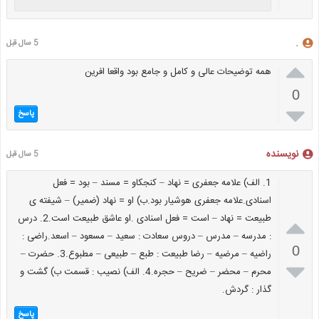
.
5 سال قبل

همه توضیحات عالی و کامل و جامع بود واقعا افرین
0

پاسخ
نویسنده
5 سال قبل
1. الف) علامه جعفری = نهاد – کنجکاو = مسند – بود = فعل
اسنادی.علامه جعفری هوشیار بود.ب) او = نهاد (ضمیر) – شیفته ی

طبیعت = نهاد – است = فعل اسنادی .او عاشق طبیعت است.2. درس
: مدرسه – مدرس – دروس سعادت : سعید – مسعود – اسعد.راضی :
0
راضیه – مرضیه – رضا طبیعت : طبع – طبیعی – مطبوع.3. حضرت –

محرم – محضر – ضریح – حجره.4. الف) نصیب : قسمت ب) گشت و
گذار : گردش.
پاسخ