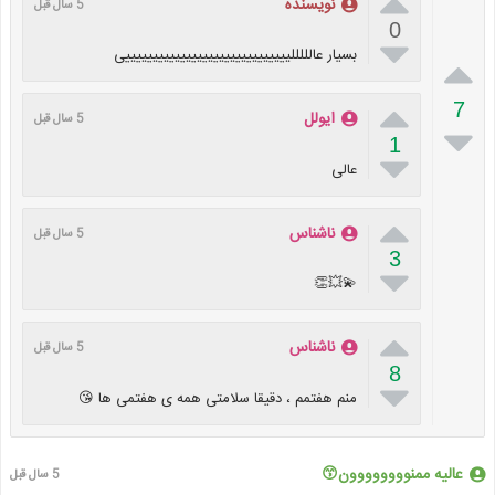

نویسنده
5 سال قبل
0

بسیار عالللللییییییییییییییییییییییییییییییی


7
ایولل
5 سال قبل

1

عالی

ناشناس
5 سال قبل
3

💫💥👏

ناشناس
5 سال قبل
8

منم هفتمم ، دقیقا سلامتی همه ی هفتمی ها 😘
عالیه ممنوووووووون😙
5 سال قبل