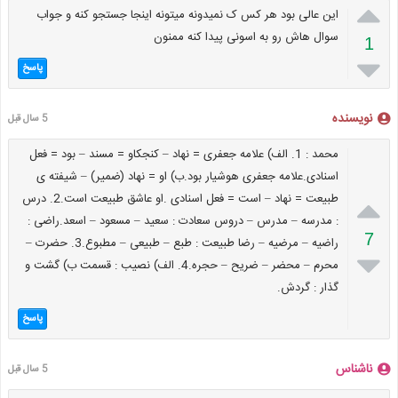

این عالی بود هر کس ک نمیدونه میتونه اینجا جستجو کنه و جواب
سوال هاش رو به اسونی پیدا کنه ممنون
1

پاسخ
نویسنده
5 سال قبل
محمد : 1. الف) علامه جعفری = نهاد – کنجکاو = مسند – بود = فعل
اسنادی.علامه جعفری هوشیار بود.ب) او = نهاد (ضمیر) – شیفته ی

طبیعت = نهاد – است = فعل اسنادی .او عاشق طبیعت است.2. درس
: مدرسه – مدرس – دروس سعادت : سعید – مسعود – اسعد.راضی :
7
راضیه – مرضیه – رضا طبیعت : طبع – طبیعی – مطبوع.3. حضرت –

محرم – محضر – ضریح – حجره.4. الف) نصیب : قسمت ب) گشت و
گذار : گردش.
پاسخ
ناشناس
5 سال قبل