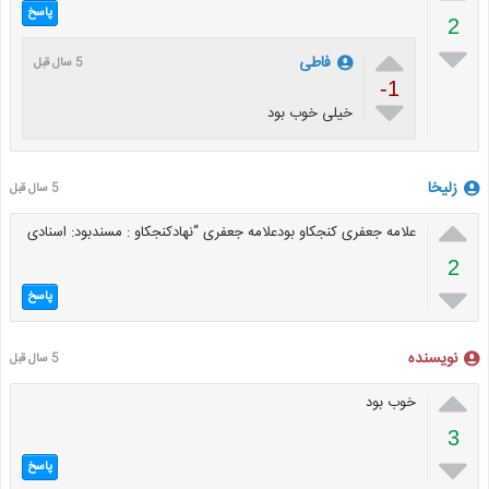
پاسخ
2


فاطی
5 سال قبل
-1

خیلی خوب بود
زلیخا
5 سال قبل

علامه جعفری کنجکاو بودعلامه جعفری “نهادکنجکاو : مسندبود: اسنادی
2

پاسخ
نویسنده
5 سال قبل

خوب بود
3

پاسخ