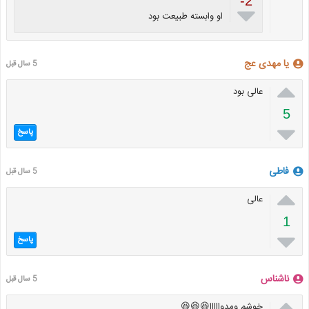
-2

او وابسته طبیعت بود
یا مهدی عج
5 سال قبل

عالی بود
5

پاسخ
فاطی
5 سال قبل

عالی
1

پاسخ
ناشناس
5 سال قبل

خوشم ومدوااااا😆😆😆