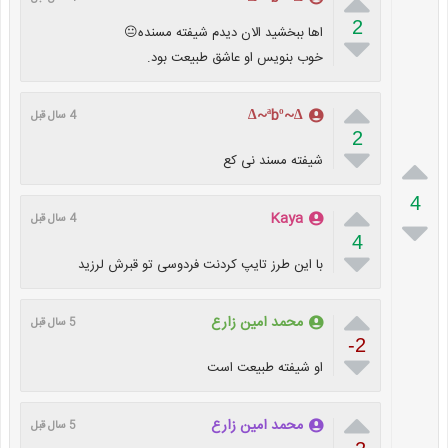

2
اها ببخشید الان دیدم شیفته مسنده😐

خوب بنویس او عاشق طبیعت بود.

∆~ªbº~∆
4 سال قبل
2


شیفته مسند نی کع
4

Kaya

4 سال قبل
4

با این طرز تایپ کردنت فردوسی تو قبرش لرزید

محمد امین زارع
5 سال قبل
-2

او شیفته طبیعت است

محمد امین زارع
5 سال قبل