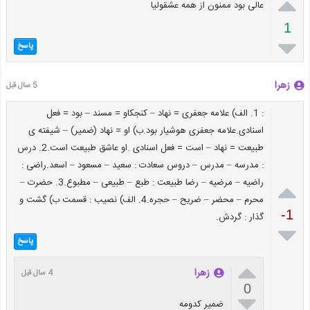

عالی بود ممنون از همه عشقولیا
1

پاسخ
زهرا
5 سال قبل
: 1. الف) علامه جعفری = نهاد – کنجکاو = مسند – بود = فعل
اسنادی.علامه جعفری هوشیار بود.ب) او = نهاد (ضمیر) – شیفته ی
طبیعت = نهاد – است = فعل اسنادی .او عاشق طبیعت است.2. درس
: مدرسه – مدرس – دروس سعادت : سعید – مسعود – اسعد.راضی :
راضیه – مرضیه – رضا طبیعت : طبع – طبیعی – مطبوع.3. حضرت –

محرم – محضر – ضریح – حجره.4. الف) نصیب : قسمت ب) گشت و
-1
گذار : گردش.

پاسخ

زهرا
4 سال قبل
0

ضمیر کدومه