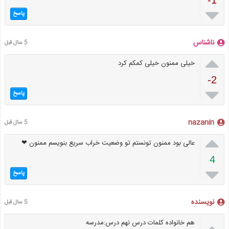
-1

پاسخ
ناشناس
5 سال قبل

خیلی ممنون خیلی کمکم کرد
-2

پاسخ
nazanin
5 سال قبل

عالی بود ممنون تونستم تو وضعیت خراب سریع بنویسم ممنون ❤
4

پاسخ
نویسنده
5 سال قبل

هم خانواده کلمات درس نهم درس:مدرسه