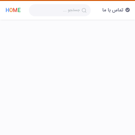
تماس با ما
H
O
M
E