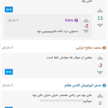
عالی بود

پاسخ

13
Raha
5 سال قبل

-2

دستون درد نکنه عالییییییییی بود
محمد صالح اعرابی
5 سال قبل

بعضی از سوال ها جوابش غلط است
-2

پاسخ
عسل البوغبیش کلاس هفتم
5 سال قبل

عالی بود من راضی هستم. خیلی خیلی عالی بود.
مچکرم♡♡♡♡♡♡♡♡♡♡♡♡♡♡♡
0