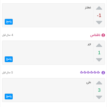

غطتز
-1

پاسخ
ناشناس
4 سال قبل

۸۴
1

پاسخ
🖕🖕🖕🖕🖕🖕
5 سال قبل

علی
3

پاسخ