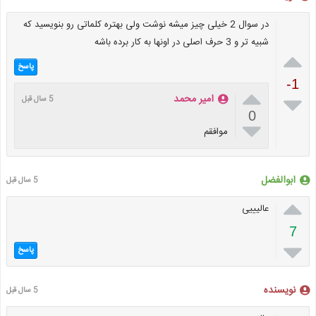
در سوال 2 خیلی چیز میشه نوشت ولی بهتره کلماتی رو بنویسید که
شبیه تر و 3 حرف اصلی در اونها به کار برده باشه

پاسخ
-1


امیر محمد
5 سال قبل
0

موافقم
ابوالفضل
5 سال قبل

عالیییی
7

پاسخ
نویسنده
5 سال قبل