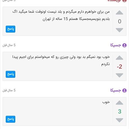
نویسنده
5 سال قبل

من برای خواهرم دارم میگردم و بلد نیست اونوقت شما میگید اگ
بلدیم بنویسیمجسیکا هستم 15 ساله از تهران
0

پاسخ
جسیکا
5 سال قبل

خوب بود نمیگم بد بود ولی چیزی رو که میخواستم برای اجیم پیدا
نکردم
-2

پاسخ
جسیکا
5 سال قبل

خوب
3

پاسخ