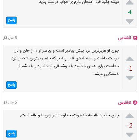

میشه بگید فردا امتحان دارم ی جواب درست بدید
4

پاسخ
ناشناس
5 سال قبل
چون او عزیزترین فرد پیش پیامبر است و پیامبر او را از جان و دل

دوست داشت و مایه شادی قلب پیامبر که پیامبر بهترین شخص نزد
خداست برای همین خداوند با خوشحالی او خشنود و با خشم او
-1
خشمگین میشد

پاسخ
ناشناس
5 سال قبل

چون حضرت فاطمه بنده ویژه خداوند و برترین بانو عالم است.
-2

پاسخ