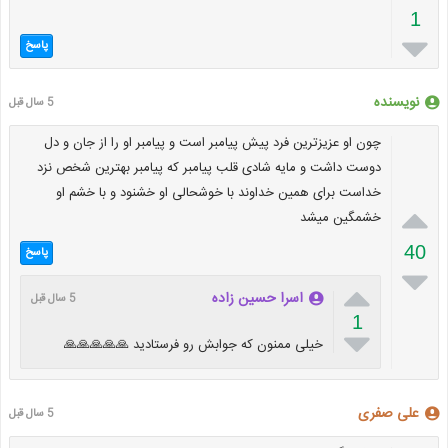
1

پاسخ
نویسنده
5 سال قبل
چون او عزیزترین فرد پیش پیامبر است و پیامبر او را از جان و دل
دوست داشت و مایه شادی قلب پیامبر که پیامبر بهترین شخص نزد
خداست برای همین خداوند با خوشحالی او خشنود و با خشم او

خشمگین میشد
40
پاسخ


اسرا حسین زاده
5 سال قبل
1

خیلی ممنون که جوابش رو فرستادید 🙏🙏🙏🙏🙏
علی صفری
5 سال قبل