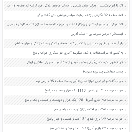
اگر تا کنون عکسی از ویژگی های طبیعی یا انسانی محیط زندگی خود گرفته اید صفحه 48 مطالعات اجتماعی هفتم
انشا صفحه 82 نگارش یازدهم رعایت مراحل نوشتن متن گفت و گو
انشا نوع بازی های کودکان در روزگار گذشته و امروز مقایسه صفحه 53 کتاب نگارش فارسی پنجم
اینستاگرام عرفان علیرضایی + لینک آدرس
بلوغ عقلانی یعنی جملات زیر را تکمیل کنید صفحه 9 تفکر و سبک زندگی پسران هشتم
به کسی که در امتحانات رد شده میگویند ؟ بازی خواستگاری جواب پاسخ
تان تاشچی کیست بیوگرافی عکس آدرس اینستاگرام + ماجرای ماشین ایرانی
پست سفارشی چند روزه میرسه؟
جواب گفت و گو درس دوازدهم پیام آور رحمت صفحه 95 فارسی نهم
جواب مرحله ۱۱۱۰ بازی آمیرزا 1110 یک هزار و صد و ده پاسخ
جواب مرحله ۱۲۸۱ بازی آمیرزا 1281 یک هزار و دویست و هشتاد و یک پاسخ
جواب مرحله ۲۰۵ بازی آفتابه 205 دویست و پنج پاسخ
جواب مرحله ۱۸۴ بازی فندق 184 صد و هشتاد و چهار پاسخ
جواب مرحله ۱۹۷ بازی آمیرزا 197 صد و نود و هفت پاسخ