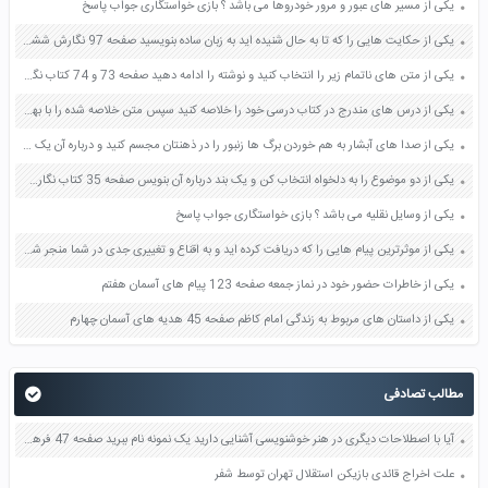
یکی از مسیر های عبور و مرور خودروها می باشد ؟ بازی خواستگاری جواب پاسخ
یکی از حکایت هایی را که تا به حال شنیده اید به زبان ساده بنویسید صفحه 97 نگارش ششم دبستان
یکی از متن های ناتمام زیر را انتخاب کنید و نوشته را ادامه دهید صفحه 73 و 74 کتاب نگارش فارسی پنجم دبستان
یکی از درس های مندرج در کتاب درسی خود را خلاصه کنید سپس متن خلاصه شده را با بهره گیری از روش های دسته بندی نمودار جدول نقشه مفهومی نشان دهید صفحه 118 نگارش یازدهم
یکی از صدا های آبشار به هم خوردن برگ ها زنبور را در ذهنتان مجسم کنید و درباره آن یک بند بنویسید صفحه 11 نگارش پنجم
یکی از دو موضوع را به دلخواه انتخاب کن و یک بند درباره آن بنویس صفحه 35 کتاب نگارش فارسی سوم
یکی از وسایل نقلیه می باشد ؟ بازی خواستگاری جواب پاسخ
یکی از موثرترین پیام هایی را که دریافت کرده اید و به اقناع و تغییری جدی در شما منجر شده است برسی کنید و علت این تاثیر گذاری قابل توجه را بنویسید صفحه 52 تفکر و سواد رسانه ای دهم
یکی از خاطرات حضور خود در نماز جمعه صفحه 123 پیام های آسمان هفتم
یکی از داستان های مربوط به زندگی امام کاظم صفحه 45 هدیه های آسمان چهارم
مطالب تصادفی
آیا با اصطلاحات دیگری در هنر خوشنویسی آشنایی دارید یک نمونه نام ببرید صفحه 47 فرهنگ و هنر هفتم
علت اخراج قائدی بازیکن استقلال تهران توسط شفر