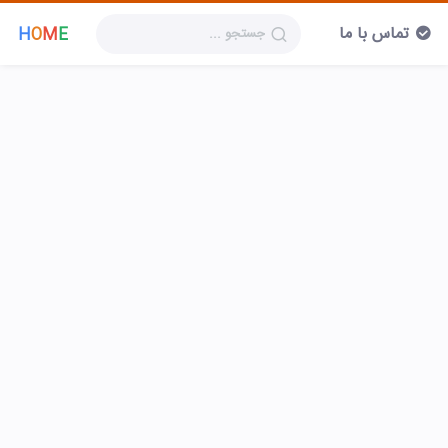
تماس با ما
H
O
M
E