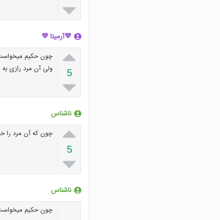

💜آرمیتا 💜

چون حکیم میخواست آ
ولی آن مرد رازی به 
5

ناشناس

چون که آن مرد را خا
5

ناشناس
چون حکیم میخواست م