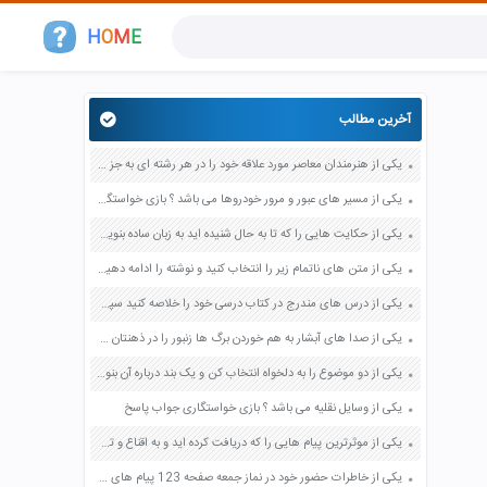
H
O
M
E
آخرین مطالب
یکی از هنرمندان معاصر مورد علاقه خود را در هر رشته ای به جز عکاسی صفحه 69 فرهنگ و هنر نهم
یکی از مسیر های عبور و مرور خودروها می باشد ؟ بازی خواستگاری جواب پاسخ
یکی از حکایت هایی را که تا به حال شنیده اید به زبان ساده بنویسید صفحه 97 نگارش ششم دبستان
یکی از متن های ناتمام زیر را انتخاب کنید و نوشته را ادامه دهید صفحه 73 و 74 کتاب نگارش فارسی پنجم دبستان
یکی از درس های مندرج در کتاب درسی خود را خلاصه کنید سپس متن خلاصه شده را با بهره گیری از روش های دسته بندی نمودار جدول نقشه مفهومی نشان دهید صفحه 118 نگارش یازدهم
یکی از صدا های آبشار به هم خوردن برگ ها زنبور را در ذهنتان مجسم کنید و درباره آن یک بند بنویسید صفحه 11 نگارش پنجم
یکی از دو موضوع را به دلخواه انتخاب کن و یک بند درباره آن بنویس صفحه 35 کتاب نگارش فارسی سوم
یکی از وسایل نقلیه می باشد ؟ بازی خواستگاری جواب پاسخ
یکی از موثرترین پیام هایی را که دریافت کرده اید و به اقناع و تغییری جدی در شما منجر شده است برسی کنید و علت این تاثیر گذاری قابل توجه را بنویسید صفحه 52 تفکر و سواد رسانه ای دهم
یکی از خاطرات حضور خود در نماز جمعه صفحه 123 پیام های آسمان هفتم