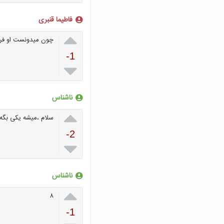
فاطیما قنبری

چون میدونست او فرد 
-1

ناشناس

سلام ،میشه یکی بگه
-2

ناشناس

۸
-1