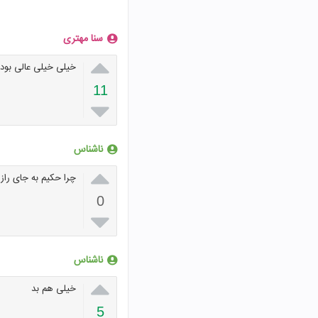
سنا مهتری

خیلی خیلی عالی بود
11

ناشناس

چرا حکیم به جای را
0

ناشناس

خیلی هم بد
5