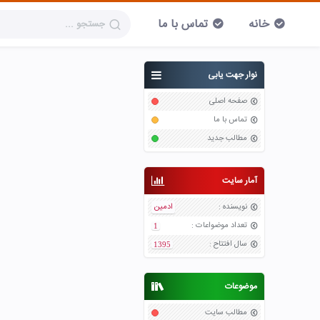
خانه
تماس با ما
نوار جهت یابی
صفحه اصلی
تماس با ما
مطالب جدید
آمار سایت
نویسنده
:
ادمین
تعداد موضواعات
:
1
سال افتتاح
:
1395
موضوعات
مطالب سایت