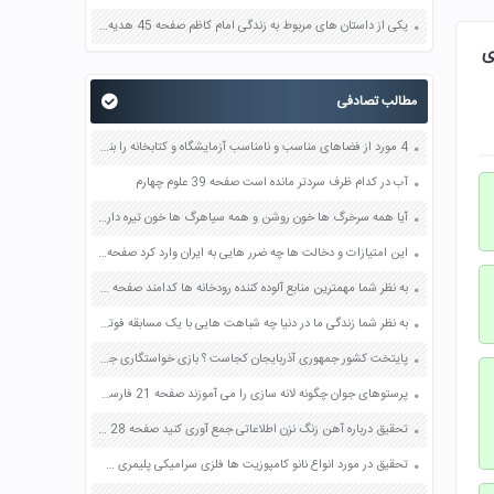
یکی از داستان های مربوط به زندگی امام کاظم صفحه 45 هدیه های آسمان چهارم
 های
مطالب تصادفی
4 مورد از فضاهای مناسب و نامناسب آزمایشگاه و کتابخانه را بنویسید صفحه 106 آمادگی دفاعی نهم
آب در کدام ظرف سردتر مانده است صفحه 39 علوم چهارم
آیا همه سرخرگ ها خون روشن و همه سیاهرگ ها خون تیره دارند؟ صفحه 120 علوم هفتم
این امتیازات و دخالت ها چه ضرر هایی به ایران وارد کرد صفحه 109 مطالعات اجتماعی ششم
به نظر شما مهمترین منابع آلوده کننده رودخانه ها کدامند صفحه 51 علوم هفتم
به نظر شما زندگی ما در دنیا چه شباهت هایی با یک مسابقه فوتبال دارد تفاوت های این دو در چیست صفحه 83 پیام های آسمان هشتم
پایتخت کشور جمهوری آذربایجان کجاست ؟ بازی خواستگاری جواب پاسخ
پرستوهای جوان چگونه لانه سازی را می آموزند صفحه 21 فارسی چهارم
تحقیق درباره آهن زنگ نزن اطلاعاتی جمع آوری کنید صفحه 28 علوم ششم
تحقیق در مورد انواع نانو کامپوزیت ها فلزی سرامیکی پلیمری صفحه 78 کاربرد فناوری های نوین یازدهم