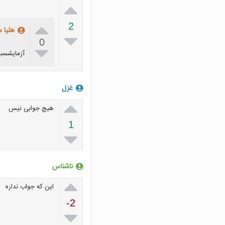


2
هلیا 

0

آزمایشسبب
غزل

هیچ جوابی نیس
1

ناشناس

این که جواب نداره
-2
