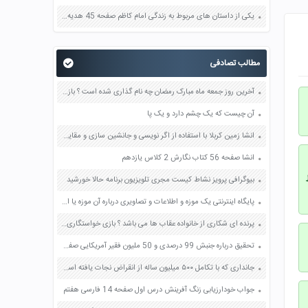
یکی از داستان های مربوط به زندگی امام کاظم صفحه 45 هدیه های آسمان چهارم
مطالب تصادفی
آخرین روز جمعه ماه مبارک رمضان چه نام گذاری شده است ؟ بازی خواستگاری جواب پاسخ
آن چیست که یک چشم دارد و یک پا
انشا زمین کربلا با استفاده از اگر نویسی و جانشین سازی و مقایسه
انشا صفحه 56 کتاب نگارش 2 کلاس یازدهم
بیوگرافی پرویز نشاط کیست مجری تلویزیون برنامه حالا خورشید
پایگاه اینترنتی یک موزه و اطلاعات و تصاویری درباره آن موزه یا اشیای داخل آن صفحه 108 مطالعات اجتماعی هفتم
پرنده ای شکاری از خانواده عقاب ها می باشد ؟ بازی خواستگاری جواب پاسخ
تحقیق درباره جنبش 99 درصدی و 50 ملیون فقیر آمریکایی صفحه 166 مطالعات اجتماعی هشتم
جانداری که با تکامل ۵۰۰ میلیون ساله از انقراض نجات یافته است ؟ بازی خواستگاری جواب پاسخ
جواب خودارزیابی زنگ آفرینش درس اول صفحه 14 فارسی هفتم