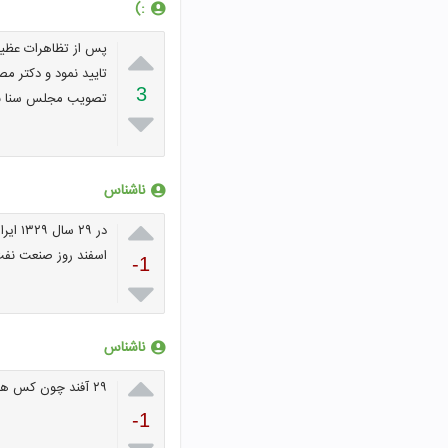
:)

تایید نمود و دكتر م
3
تصويب مجلس سنا نيز

ناشناس

اسفند روز صنعت نفت
-1

ناشناس

۲۹ آفند چون کس هایی بخاطر جنگ با انگلیس به شهادت رسیده بودند
-1