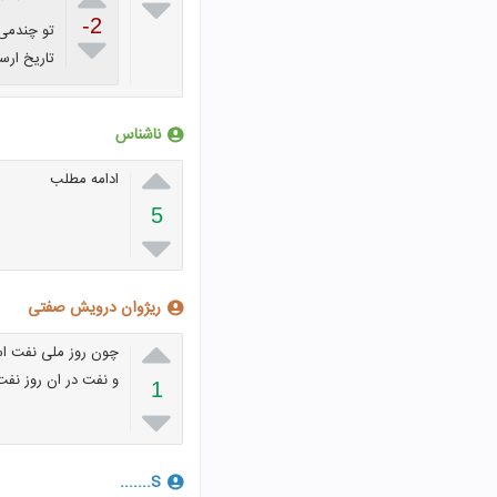

-2
تو چندمی؟

تاریخ ارسال پیا
ناشناس

ادامه مطلب
5

ریژوان درویش صفتی

چون روز ملی نفت ا
و نفت در ان روز نفت
1

S.......