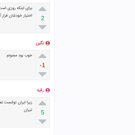

برای اینکه روزی است 
اختیار خودشان قرار 
2

نگین

خوب بود ممنونم
-1

رقیه

زیرا ایران توانست ن
تیران
5
