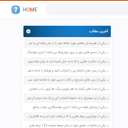
H
O
M
E
آخرین مطالب
یکی از هنرمندان معاصر مورد علاقه خود را در هر رشته ای به جز عکاسی صفحه 69 فرهنگ و هنر نهم
یکی از مسیر های عبور و مرور خودروها می باشد ؟ بازی خواستگاری جواب پاسخ
یکی از حکایت هایی را که تا به حال شنیده اید به زبان ساده بنویسید صفحه 97 نگارش ششم دبستان
یکی از متن های ناتمام زیر را انتخاب کنید و نوشته را ادامه دهید صفحه 73 و 74 کتاب نگارش فارسی پنجم دبستان
یکی از درس های مندرج در کتاب درسی خود را خلاصه کنید سپس متن خلاصه شده را با بهره گیری از روش های دسته بندی نمودار جدول نقشه مفهومی نشان دهید صفحه 118 نگارش یازدهم
یکی از صدا های آبشار به هم خوردن برگ ها زنبور را در ذهنتان مجسم کنید و درباره آن یک بند بنویسید صفحه 11 نگارش پنجم
یکی از دو موضوع را به دلخواه انتخاب کن و یک بند درباره آن بنویس صفحه 35 کتاب نگارش فارسی سوم
یکی از وسایل نقلیه می باشد ؟ بازی خواستگاری جواب پاسخ
یکی از موثرترین پیام هایی را که دریافت کرده اید و به اقناع و تغییری جدی در شما منجر شده است برسی کنید و علت این تاثیر گذاری قابل توجه را بنویسید صفحه 52 تفکر و سواد رسانه ای دهم
یکی از خاطرات حضور خود در نماز جمعه صفحه 123 پیام های آسمان هفتم