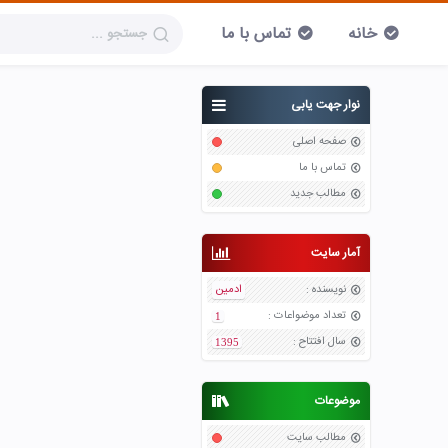
خانه
تماس با ما
نوار جهت یابی
صفحه اصلی
تماس با ما
مطالب جدید
آمار سایت
نویسنده
:
ادمین
تعداد موضواعات
:
1
سال افتتاح
:
1395
موضوعات
مطالب سایت