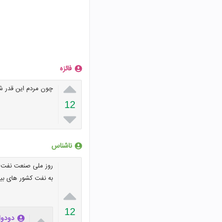
فائزه

چون مردم این قدر ش
12

ناشناس
به نفت کشور های بیگ

12

دودو