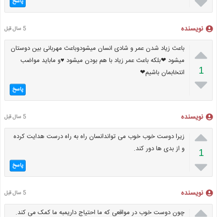

پاسخ
نویسنده
5 سال قبل

باعث زیاد شدن عمر و شادی انسان میشودوباعث مهربانی بین دوستان
میشود ❤بلکه باعث عمر زیاد با هم بودن میشود ♥و ماباید مواضب
1
انتخابمان باشیم❤

پاسخ
نویسنده
5 سال قبل

زیرا دوست خوب خوب می تواندانسان راه به راه درست هدایت کرده
و از بدی ها دور کند.
1

پاسخ
نویسنده
5 سال قبل

چون دوست خوب در مواقعی که ما احتیاج داریمبه ما کمک می کند.