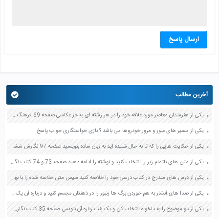
ارسال پاسخ
آخرین مطالب
یکی از هنرمندان معاصر مورد علاقه خود را در هر رشته ای به جز عکاسی صفحه 69 فرهنگ و هنر نهم
یکی از مسیر های عبور و مرور خودروها می باشد ؟ بازی خواستگاری جواب پاسخ
یکی از حکایت هایی را که تا به حال شنیده اید به زبان ساده بنویسید صفحه 97 نگارش ششم دبستان
یکی از متن های ناتمام زیر را انتخاب کنید و نوشته را ادامه دهید صفحه 73 و 74 کتاب نگارش فارسی پنجم دبستان
یکی از درس های مندرج در کتاب درسی خود را خلاصه کنید سپس متن خلاصه شده را با بهره گیری از روش های دسته بندی نمودار جدول نقشه مفهومی نشان دهید صفحه 118 نگارش یازدهم
یکی از صدا های آبشار به هم خوردن برگ ها زنبور را در ذهنتان مجسم کنید و درباره آن یک بند بنویسید صفحه 11 نگارش پنجم
یکی از دو موضوع را به دلخواه انتخاب کن و یک بند درباره آن بنویس صفحه 35 کتاب نگارش فارسی سوم