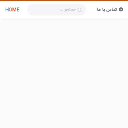
تماس با ما
H
O
M
E