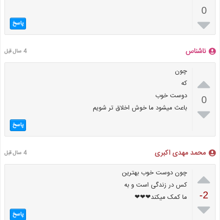
0

پاسخ
ناشناس
4 سال قبل
چون

که
دوست خوب
0
باعث میشود ما خوش اخلاق تر شویم

پاسخ
محمد مهدی اکبری
4 سال قبل

چون دوست خوب بهترین
کس در زندگی است و به
-2
ما کمک میکند❤❤❤

پاسخ