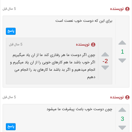
نویسنده
5 سال قبل
برای این که دوست خوب نعمت است
پاسخ

نویسنده
5 سال قبل

1
چون اگر دوست ما هر رفتاری کند ما از ان یاد میگیریم

-2
اگر خوب باشد ما هم کارهای خوبی را از ان یاد میگیرم و

انجام میدهیم و اگر بد باشد ما کارهای بد را انجام می
دهیم
نویسنده
5 سال قبل

چون دوست خوب باعث پیشرفت ما میشود
3

پاسخ