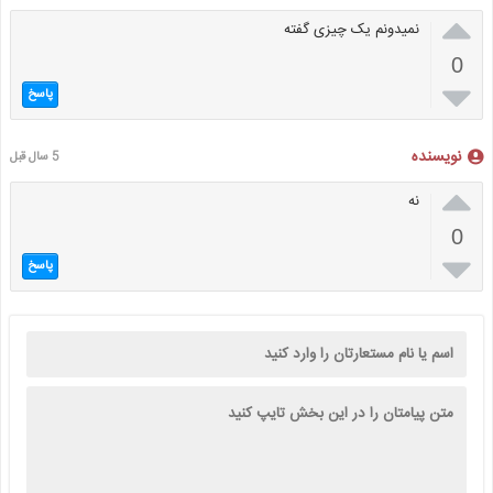

نمیدونم یک چیزی گفته
0

پاسخ
نویسنده
5 سال قبل

نه
0

پاسخ