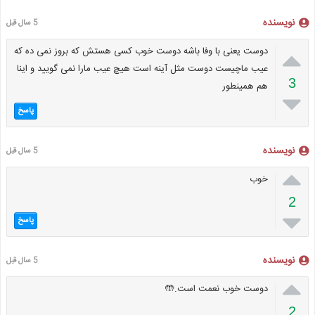
نویسنده
5 سال قبل

دوست یعنی با وفا باشه دوست خوب کسی هستش که بروز نمی ده که
عیب ماچیست دوست مثل آینه است هیچ عیب مارا نمی گویید و اینا
3
هم همینطور

پاسخ
نویسنده
5 سال قبل

خوب
2

پاسخ
نویسنده
5 سال قبل

دوست خوب نعمت است.🤲
2