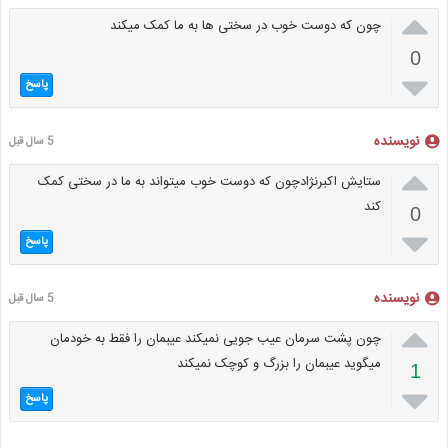

چون که دوست خوب در سختی ها به ما کمک میکند
0

پاسخ
نویسنده
5 سال قبل

ستایش اکبرنژادچون که دوست خوب میتواند به ما در سختی کمک
کند
0

پاسخ
نویسنده
5 سال قبل

چون پشت سرمان عیب جویی نمیکند عیبمان را فقط به خودمان
میگوید عیبمان را بزرگ و کوچک نمیکند
1

پاسخ