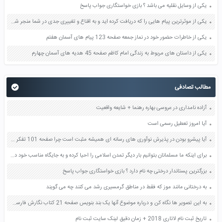
یکی از وسایل نقلیه می باشد ؟ بازی خواستگاری جواب پاسخ
یکی از موثرترین پیام هایی را که دریافت کرده اید و به اقناع و تغییری جدی در شما منجر شده است برسی کنید و علت این تاثیر گذاری قابل توجه را بنویسید صفحه 52 تفکر و سواد رسانه ای دهم
یکی از خاطرات حضور خود در نماز جمعه صفحه 123 پیام های آسمان هفتم
یکی از داستان های مربوط به زندگی امام کاظم صفحه 45 هدیه های آسمان چهارم
مطالب تصادفی
آزاده نامداری در عروسی بهاره رهنما + شایعه واقعیت
آیا امروز تعطیل رسمی است
آیا پیشرو بودن در پذیرش نوآوری های رسانه ای همیشه مثبت است چرا صفحه 101 تفکر و سواد رسانه ای دهم
برای اینکه ما مسلمانان بتوانیم بار دیگر تمدن اسلامی را احیا کرده و به جایگاه مناسب خود در جهان برسانیم چه اقداماتی باید انجام دهیم صفحه 124 دین و زندگی دوازدهم
بزرگترین پستاندار درختی چه نام دارد ؟ بازی خواستگاری جواب پاسخ
به درختانی مانند موز که فقط در مناطق گرمسیری رشد می کنند چه می گویند
به این تصویر ها نگاه کن و درباره موضوع آنها یک بند بنویس صفحه 21 کتاب نگارش فارسی سوم
تاریخ ثبت نام لاتاری 2018 + زمان دقیق لینک سایت ثبت نام