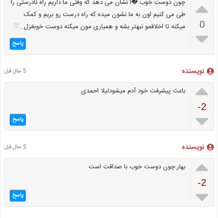

چون دوست خوب �ا نشان می دهد که وقتی ما داریم راه نادرستی را
طی می کنیم اون به ما نشون میده که راه درست رو بریم و کمک
0
میکنه تا اخلاقمو نبهتر بشه و همیاری مون میکنه دوست خوبغزل…♡

پاسخ
نویسنده
5 سال قبل

باعث پیشرفت خود آدم میشودلیلا احمدی
-2

پاسخ
نویسنده
5 سال قبل

بهار:چون دوست خوب با صداقت است
-2

پاسخ