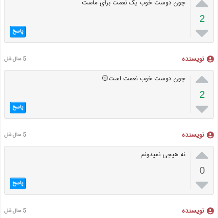

چون دوست خوب یک نعمت برای ماست
2

پاسخ
نویسنده
5 سال قبل

چون دوست خوب نعمت است😐
2

پاسخ
نویسنده
5 سال قبل

نه هیچی نمیدونم
0

پاسخ
نویسنده
5 سال قبل