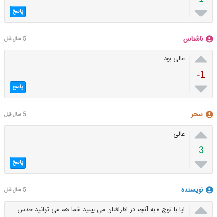

پاسخ
ناشناس
5 سال قبل

عالی بود
-1

پاسخ
سحر
5 سال قبل

عالی
3

پاسخ
نویسنده
5 سال قبل

ایا با توج ه به آنچه در اطرافتان می بینید شما هم می توانید حدس