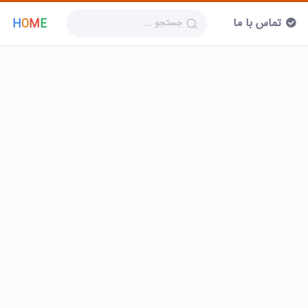
تماس با ما
H
O
M
E