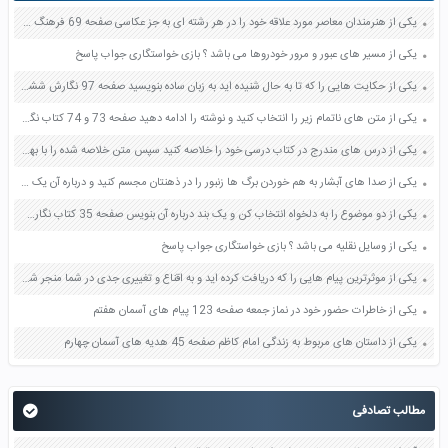
یکی از هنرمندان معاصر مورد علاقه خود را در هر رشته ای به جز عکاسی صفحه 69 فرهنگ و هنر نهم
یکی از مسیر های عبور و مرور خودروها می باشد ؟ بازی خواستگاری جواب پاسخ
یکی از حکایت هایی را که تا به حال شنیده اید به زبان ساده بنویسید صفحه 97 نگارش ششم دبستان
یکی از متن های ناتمام زیر را انتخاب کنید و نوشته را ادامه دهید صفحه 73 و 74 کتاب نگارش فارسی پنجم دبستان
یکی از درس های مندرج در کتاب درسی خود را خلاصه کنید سپس متن خلاصه شده را با بهره گیری از روش های دسته بندی نمودار جدول نقشه مفهومی نشان دهید صفحه 118 نگارش یازدهم
یکی از صدا های آبشار به هم خوردن برگ ها زنبور را در ذهنتان مجسم کنید و درباره آن یک بند بنویسید صفحه 11 نگارش پنجم
یکی از دو موضوع را به دلخواه انتخاب کن و یک بند درباره آن بنویس صفحه 35 کتاب نگارش فارسی سوم
یکی از وسایل نقلیه می باشد ؟ بازی خواستگاری جواب پاسخ
یکی از موثرترین پیام هایی را که دریافت کرده اید و به اقناع و تغییری جدی در شما منجر شده است برسی کنید و علت این تاثیر گذاری قابل توجه را بنویسید صفحه 52 تفکر و سواد رسانه ای دهم
یکی از خاطرات حضور خود در نماز جمعه صفحه 123 پیام های آسمان هفتم
یکی از داستان های مربوط به زندگی امام کاظم صفحه 45 هدیه های آسمان چهارم
مطالب تصادفی