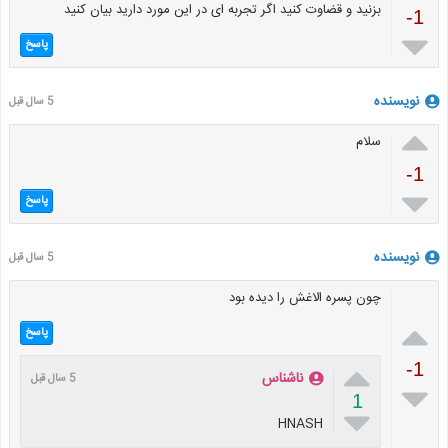
بزنید و قضاوت کنید اگر تجربه ای در این مورد دارید بیان کنید
-1

پاسخ
نویسنده
5 سال قبل

سلام
-1

پاسخ
نویسنده
5 سال قبل
چون پسره الاغش را دیده بود

پاسخ

-1
ناشناس
5 سال قبل

1

HNASH