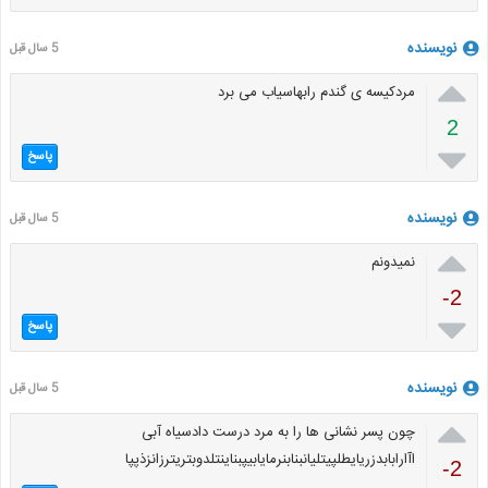
نویسنده
5 سال قبل

مردکیسه ی گندم رابهاسیاب می برد
2

پاسخ
نویسنده
5 سال قبل

نمیدونم
-2

پاسخ
نویسنده
5 سال قبل

چون پسر نشانی ها را به مرد درست دادسیاه آبی
اآارابابدزریایطلپیتلیانبنابنرمایابیپبناینتلدوبتریترزانزذپپا
-2