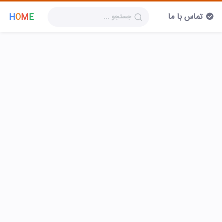
تماس با ما
H
O
M
E