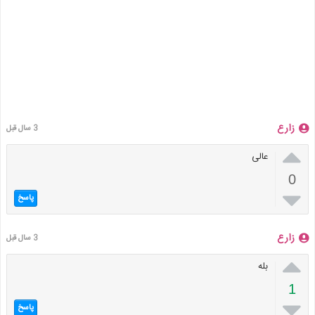
زارع
3 سال قبل

عالی
0

پاسخ
زارع
3 سال قبل

بله
1

پاسخ