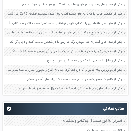
یکی از مسیر های عبور و مرور خودروها می باشد ؟ بازی خواستگاری جواب پاسخ
یکی از حکایت هایی را که تا به حال شنیده اید به زبان ساده بنویسید صفحه 97 نگارش ششم دبستان
یکی از متن های ناتمام زیر را انتخاب کنید و نوشته را ادامه دهید صفحه 73 و 74 کتاب نگارش فارسی پنجم دبستان
یکی از درس های مندرج در کتاب درسی خود را خلاصه کنید سپس متن خلاصه شده را با بهره گیری از روش های دسته بندی نمودار جدول نقشه مفهومی نشان دهید صفحه 118 نگارش یازدهم
یکی از صدا های آبشار به هم خوردن برگ ها زنبور را در ذهنتان مجسم کنید و درباره آن یک بند بنویسید صفحه 11 نگارش پنجم
یکی از دو موضوع را به دلخواه انتخاب کن و یک بند درباره آن بنویس صفحه 35 کتاب نگارش فارسی سوم
یکی از وسایل نقلیه می باشد ؟ بازی خواستگاری جواب پاسخ
یکی از موثرترین پیام هایی را که دریافت کرده اید و به اقناع و تغییری جدی در شما منجر شده است برسی کنید و علت این تاثیر گذاری قابل توجه را بنویسید صفحه 52 تفکر و سواد رسانه ای دهم
یکی از خاطرات حضور خود در نماز جمعه صفحه 123 پیام های آسمان هفتم
یکی از داستان های مربوط به زندگی امام کاظم صفحه 45 هدیه های آسمان چهارم
مطالب تصادفی
اسپرانزا مالاگون کیست ؟ | بیوگرافی و زندگینامه
انشا درباره مزرعه و حیوانات