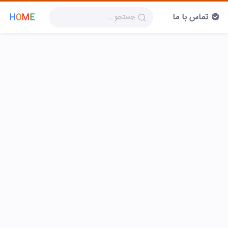
تماس با ما
H
O
M
E