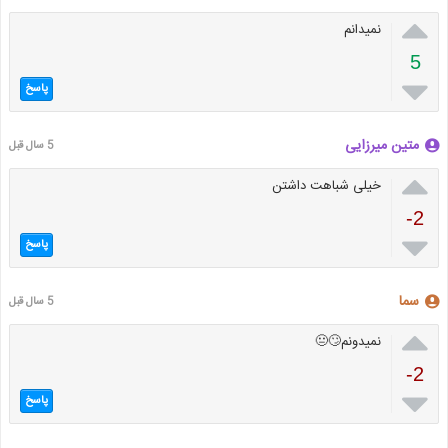

نمیدانم
5

پاسخ
متین میرزایی
5 سال قبل

خیلی شباهت داشتن
-2

پاسخ
سما
5 سال قبل

نمیدونم🙄😐
-2

پاسخ