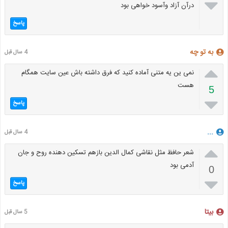

درآن آزاد وآسود خواهی بود
پاسخ
به تو چه
4 سال قبل

نمی ین یه متنی آماده کنید که فرق داشته باش عین سایت همگام
هست
5

پاسخ
...
4 سال قبل

شعر حافظ مثل نقاشی کمال الدین بازهم تسکین دهنده روح و جان
آدمی بود
0

پاسخ
بیتا
5 سال قبل