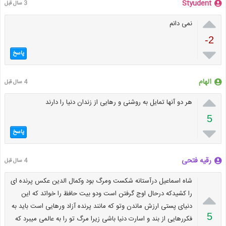
Styudent
3 سال قبل

نمی دانم
-2

پاسخ
الهام
4 سال قبل

هر دو آنها تمایل به روشنی و رهایی از زندان دنیا را دارند
5

پاسخ
رقیه فتحی
4 سال قبل
شاه اسماعیل درآستانه شکست ومرگ بود وکمال الدین عکس پرنده ای

را کشیدکه درحال اوج گرفتن است ودو بیت حافظ را خواتد که این
دنیای پستی ارزش ماندن وتو که مانند پرنده آزاد ورهایی است باید به
5
فکررهایی از بند و اسارت دنیا باشی زیرا مرگ تو را به عالمی میبرد که