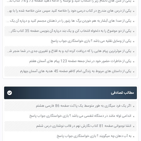
یکی از متن های ناتمام زیر را انتخاب کنید و نوشته را ادامه دهید صفحه 73 و 74 کتاب نگارش فارسی پنجم دبستان
یکی از درس های مندرج در کتاب درسی خود را خلاصه کنید سپس متن خلاصه شده را با بهره گیری از روش های دسته بندی نمودار جدول نقشه مفهومی نشان دهید صفحه 118 نگارش یازدهم
یکی از صدا های آبشار به هم خوردن برگ ها زنبور را در ذهنتان مجسم کنید و درباره آن یک بند بنویسید صفحه 11 نگارش پنجم
یکی از دو موضوع را به دلخواه انتخاب کن و یک بند درباره آن بنویس صفحه 35 کتاب نگارش فارسی سوم
یکی از وسایل نقلیه می باشد ؟ بازی خواستگاری جواب پاسخ
یکی از موثرترین پیام هایی را که دریافت کرده اید و به اقناع و تغییری جدی در شما منجر شده است برسی کنید و علت این تاثیر گذاری قابل توجه را بنویسید صفحه 52 تفکر و سواد رسانه ای دهم
یکی از خاطرات حضور خود در نماز جمعه صفحه 123 پیام های آسمان هفتم
یکی از داستان های مربوط به زندگی امام کاظم صفحه 45 هدیه های آسمان چهارم
مطالب تصادفی
اگر یک فرد سیگاری به طور متوسط یک پاکت صفحه 86 فارسی هشتم
اندامی لوله مانند در دستگاه تنفسی می باشد ؟ بازی خواستگاری جواب پاسخ
انشا نوجوانی صفحه 81 کتاب نگارش نهم در قالب نوشتاری درس ششم
به آب دهان چه میگویند ؟ بازی خواستگاری جواب پاسخ