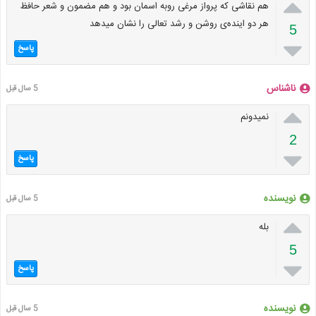

هم نقاشی که پرواز مرغی روبه اسمان بود و هم مضمون و شعر حافظ
هر دو اینده‌ی روشن و رشد تعالی را نشان میدهد
5

پاسخ
ناشناس
5 سال قبل

نمیدونم
2

پاسخ
نویسنده
5 سال قبل

بله
5

پاسخ
نویسنده
5 سال قبل