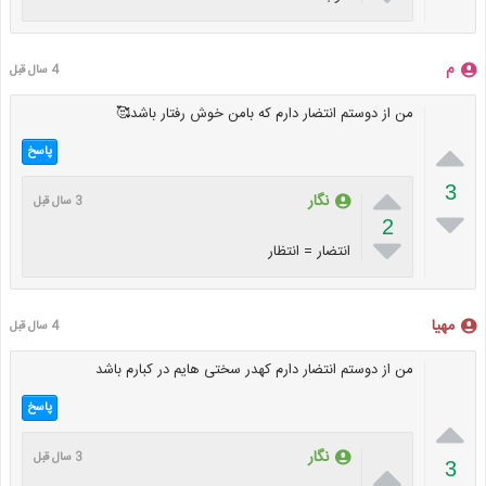
م
4 سال قبل
من از دوستم انتضار دارم که بامن خوش رفتار باشد🥰

پاسخ

3
نگار
3 سال قبل

2

انتضار = انتظار
مهیا
4 سال قبل
من از دوستم انتضار دارم کهدر سختی هایم در کبارم باشد
پاسخ

نگار
3 سال قبل

3