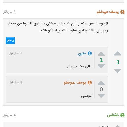
یوسف عیوضلو
4 سال قبل
از دوست خود انتظار دارم که مرا در سختی ها یاری کند وبا من صادق
ومهربان باشد ودامن تعارف نکند وراستگو باشد
پاسخ


متین
3 سال قبل
1
3

عالی بود- جان تو


یوسف عیوضلو
4 سال قبل
0

دوستی
ناشناس
4 سال قبل

مرسی