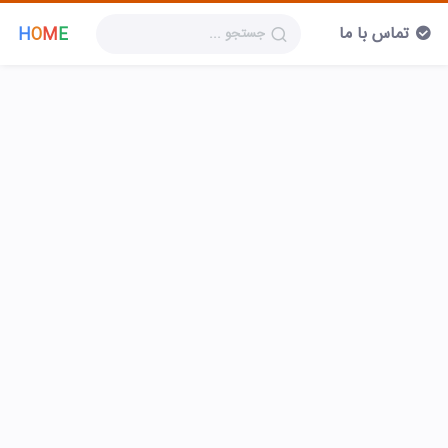
تماس با ما
H
O
M
E