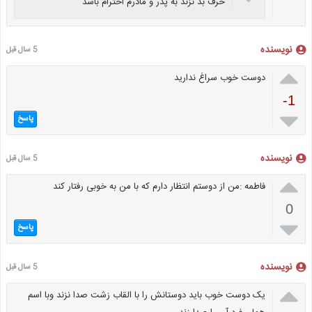
حرف بد نزند به پدر و مادرم احترام باشد
نویسنده
5 سال قبل

دوست خوب سراغ ندارید
-1

پاسخ
نویسنده
5 سال قبل

فاطمه :من از دوستم انتظار دارم که با من به خوبى رفتار کند
0

پاسخ
نویسنده
5 سال قبل

یک دوست خوب باید دوستانش را با القاب زشت صدا نزند وبا اسم