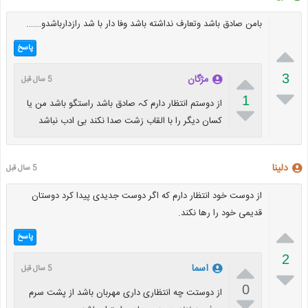
بامن صادق باشد وتعارف نداشته باشد وفا دار با شد رازدارباشدو…….

پاسخ

3
مژگان
5 سال قبل

1
از دوستم انتظار دارم کہ صادق باشد راستگو باشد من یا

کسان دیگر را با القاب زشت صدا نکند بی ادب نباشد
دلینا
5 سال قبل
از دوست خود انتظار دارم که اگر دوست جدیدی پیدا کرد دوستان
قدیمی خود را رها نکند.

پاسخ
2

اسما
5 سال قبل

0
از دوستت چه انتظاری داری مهربان باشد از پشت سرم
