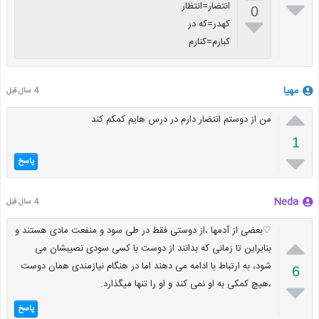

انتضار=انتظار
0

کهدر=که در
کبارم=کنارم
مهیا
4 سال قبل

من از دوستم انتضار دارم در درس هایم کمکم کند
1

پاسخ
Neda
4 سال قبل
♡بعضی از آدمها ،از دوستی فقط در طی سود و منفعت مادی هستند و

بنابراین تا زمانی که بدانند از دوست با کسی سودی نصیبشان می
شود، به ارتباط با ادامه می دهند اما در هنگام نیازمندی همان دوست
6
،هیچ کمکی به او نمی کند و او را تنها میگذارد.

پاسخ