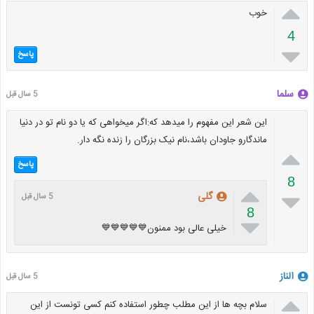

خوب
4

پاسخ
سلما
5 سال قبل
این شعر این مفهوم را میدهد که:اگر میخواهی که یا دو نام تو در دنیا
ماندگارو جاودان باشد،نام نیک بزرگان را زنده نگه دار.

پاسخ
8


گلی
5 سال قبل
8

خیلی عالی بود ممنون💙💙💙💙💙
الناز
5 سال قبل

سلام بچه ها از این مطلب چطور استفاده کنم کسی تونست از این