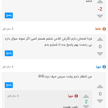

ادامه
-2

پاسخ
طاها
4 سال قبل

فردا امتحان دارم نگارش کلاس ششم هستم کسی اگر نمونه سوال داره
بی زحمت بهم پاسخ بده تا شمارم بدم
0

پاسخ
مهیا
4 سال قبل
من انتظار دارم پشت سرمن حرف نزند🤭🤭

پاسخ

0
مهیا
4 سال قبل

2

خوب هست