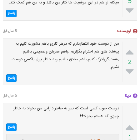
5
میکنم او هم در این موقعیت ها کنار من باشد و به من هم کمک کند.

پاسخ
نویسنده
5 سال قبل
من از دوست خود انتظاردارم که درهر کاری باهم مشورت کنیم.به

پیشناد های هم احترام بگزاریم .باهم معربان وصمیمی باشیم
.همدیگررادرک کنیم.باهم صادق باشیم وبه خاطر پول باکسی دوست
2
نشیم.

پاسخ
دینا
5 سال قبل
دوست خوب کسی است که نمو به خاطر دارایی من نخواد به خاطر
چیزی که هستم بخواد👭

پاسخ
1