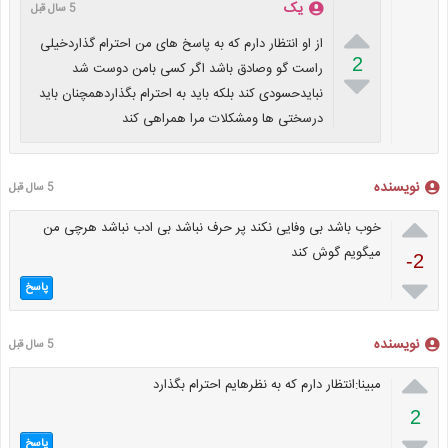
یک
5 سال قبل

از او انتظار دارم که به پاسخ های من احترام گذاردخیلی
2
راست گو وصادق باشد اگر کسی بامن دوست شد

نبایدحسودی کند بلکه باید به احترام بگذاردهمچنان باید
درسختی ها ومشکلات مرا همراهی کند
نویسنده
5 سال قبل

خوب باشد بی وفایی نکند پر حرف نباشد بی ادب نباشد هرچی من
میگویم گوش کند
-2

پاسخ
نویسنده
5 سال قبل

مبینا:انتظار دارم که به نظرهایم احترام بگذارد
2

پاسخ