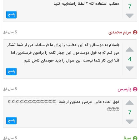
مطلب استفاده کنه ؟ لطفا راهنماییم کنید
7

پاسخ
مریم محمدی
5 سال قبل

باسلام به دوستانی که این مطلب را برای ما فرستادند من از شما تشکر
می کنم که به قول دوستامون این چهار کلمه را برامون فرستادین اما
4
اثلا این کار شما نیست این سوال را باید خودمان کامل کنیم

پاسخ
پارمیس
5 سال قبل

فوق العاده عالی. مرسی ممنون از شما. 👏👏👏👏👏👏👏👏👏👏👏👏
👏👏👏
7

پاسخ
مبینا
5 سال قبل