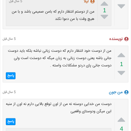

لیلا
5 سال قبل

1
من از دوستم انتظار دارم که بامن صمیمی باشد و با من

هیچ وقت با من دعوا نکند
نویسنده
5 سال قبل

من از دوست خود انتظار دارم که دوست زبانی نباشه بلکه باید دوست
جانی باشه یعنی دوست زبانی به زبان میگه که دوستت است ولی
1
دوست جانی پای دردو مشکلاتت واسته .

پاسخ
من جون
5 سال قبل
دوست من خدایی دوسته نه من از اون توقع بالایی دارم نه اون از منبه
این میگن ودوستای واقعیی

پاسخ
4