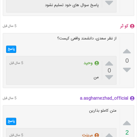

پاسخ سوال های خود تسلیم نشود
کو ثر
5 سال قبل
از نظر سعدی، دانشمند واقعی کیست؟

پاسخ

0
وحید
5 سال قبل

0

من
a.asgharnezhad_official
5 سال قبل
متن کاملو بذارین

پاسخ

2
مرینت
5 سال قبل