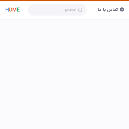
تماس با ما
H
O
M
E