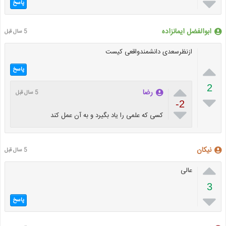

پاسخ
ابوالفضل ایمانزاده
5 سال قبل
ازنظرسعدی دانشمندواقعی کیست

پاسخ

2
رضا
5 سال قبل

-2

کسی که علمی را یاد بگیرد و به آن عمل کند
نیکان
5 سال قبل

عالی
3

پاسخ