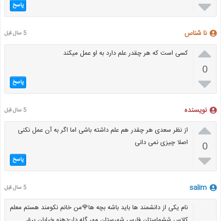

پاسخ
نا شناس
5 سال قبل

کسی است که هر چقدر علم دارد به او عمل میکند
0

پاسخ
نویسنده
5 سال قبل

از نظر سعدی هر چقدر هم علم داشته باشی اما اگر به آن عمل نکنی
اصلا چیزی نمی دانی
0

پاسخ
salim
5 سال قبل
نام یکی از دانشمند ها باید باشه بچه ها🌹من خانم نکومند هستم معلم
کلاس ششماستان فارس شهرستان مهر گله دار-دهنو خیابان برق