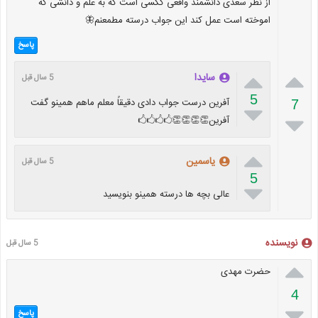
از نظر سعدی دانشمند واقعی ککسی است که به علم و دانشی که
اموخته است عمل کند این جواب درسته مطمعنم🦋
پاسخ


سایدا
5 سال قبل
5
آفرین درست جواب دادی دقیقاً معلم ماهم همینو گفت
7


آفرین👏👏👏👏🖒🖒🖒🖒

یاسمین
5 سال قبل
5

عالی بچه ها درسته همینو بنویسید
نویسنده
5 سال قبل

حضرت مهدی
4

پاسخ