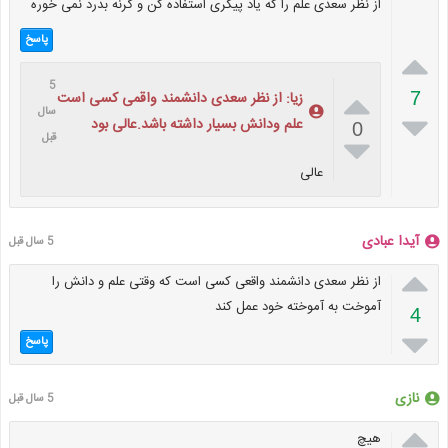
از نظر سعدی علم را که یاد پیگری استفاده کن و گرنه بدرد نمی خوره
پاسخ

5

7
زیا: از نظر سعدی دانشمند واقمی کسی است
سال

علم ودانش بسیار داشته باشد.عالی بود
0

قبل
عالی
آیدا عبادی
5 سال قبل

از نظر سعدی دانشمند واقعی کسی است که وقتی علم و دانش را
آموخت به آموخته خود عمل کند
4

پاسخ
نازی
5 سال قبل

هیچ