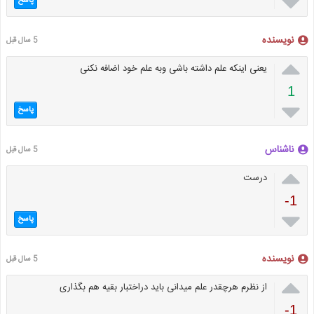

پاسخ
نویسنده
5 سال قبل

یعنی اینکه علم داشته باشی وبه علم خود اضافه نکنی
1

پاسخ
ناشناس
5 سال قبل

درست
-1

پاسخ
نویسنده
5 سال قبل

از نظرم هرچقدر علم میدانی باید دراختبار بقیه هم بگذاری
-1