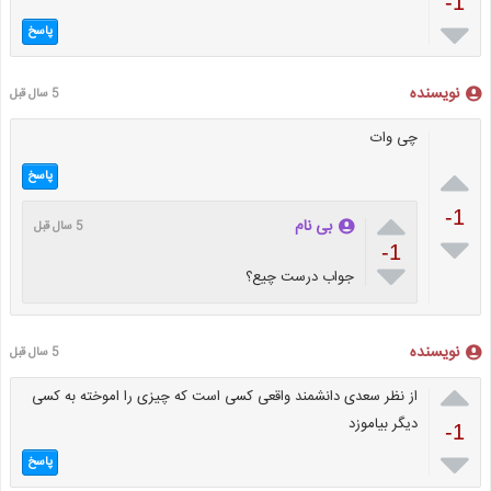
-1

پاسخ
نویسنده
5 سال قبل
چی وات

پاسخ

-1
بی نام
5 سال قبل

-1

جواب درست چیع؟
نویسنده
5 سال قبل

از نظر سعدی دانشمند واقعی کسی است که چیزی را اموخته به کسی
دیگر بیاموزد
-1

پاسخ