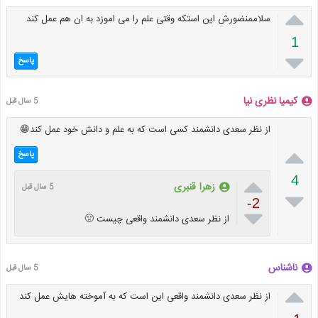

سلاممنضورش این استکه وقتی علم را می اموزد به ان هم عمل کند
1

پاسخ
کیمیا نظری نیا
5 سال قبل
از نظر سعدی دانشمند کسی است که به علم و دانش خود عمل کند😁

پاسخ

4
زهرا قنبری
5 سال قبل

-2

از نظر سعدی دانشمند واقعی چیست 🤢
ناشناس
5 سال قبل

از نظر سعدی دانشمند واقعی این است که به آموخته هایش عمل کند