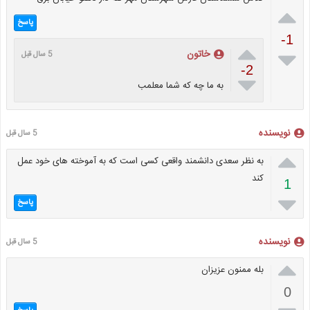

پاسخ
-1


خاتون
5 سال قبل
-2

به ما چه که شما معلمب
نویسنده
5 سال قبل

به نظر سعدی دانشمند واقعی کسی است که به آموخته های خود عمل
کند
1

پاسخ
نویسنده
5 سال قبل

بله ممنون عزیزان
0