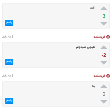

ااات
3

پاسخ
نویسنده
5 سال قبل

هیچی نمیدونم
-2

پاسخ
نویسنده
5 سال قبل

بله
0

پاسخ