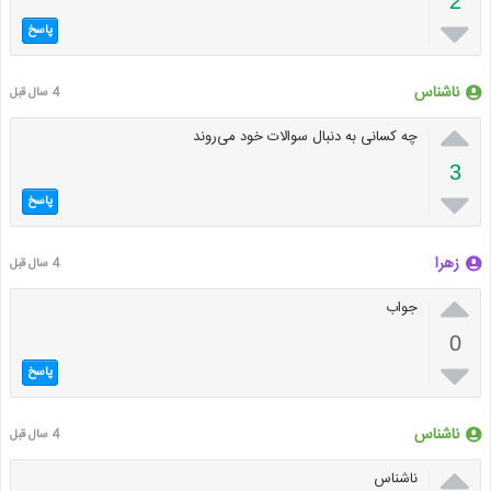
2

پاسخ
ناشناس
4 سال قبل

چه کسانی به دنبال سوالات خود می‌روند
3

پاسخ
زهرا
4 سال قبل

جواب
0

پاسخ
ناشناس
4 سال قبل

ناشناس