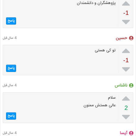

پژوهشگران و دانشمندان
-1

پاسخ
حسین
4 سال قبل

تو کی هستی
-1

پاسخ
ناشناس
4 سال قبل

سلام
عالی هستش ممنون
2

پاسخ
آیسا
4 سال قبل