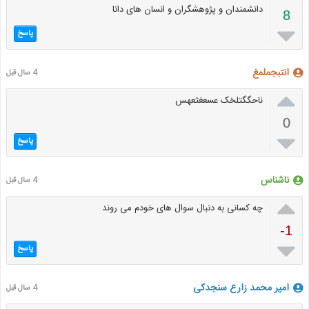
دانشمندان و پژوهشگران و انسان های دانا
8

پاسخ
انتبجملمغ
4 سال قبل

ناحگگتلخک عسعغثعهس
0

پاسخ
ناشناس
4 سال قبل

چه کسانی به دنبال سوال های خودم می روند
-1

پاسخ
امیر محمد زارع سنجدکی
4 سال قبل