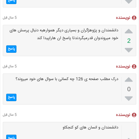

پاسخ
نویسنده
5 سال قبل

دانشمندان و پژوهژگران و بسیاری دیگر هموارهبه دنبال پرسش های
خود میروندوان قدرمیگردندتا پاسخ ان هاراپیدا کند
2

پاسخ
نویسنده
5 سال قبل

درک مطلب صفحه ی 126 چه کسانی با سوال های خود میروند؟
0

پاسخ
نویسنده
5 سال قبل
دانشمندان و انسان های کو کنجکاو
پاسخ