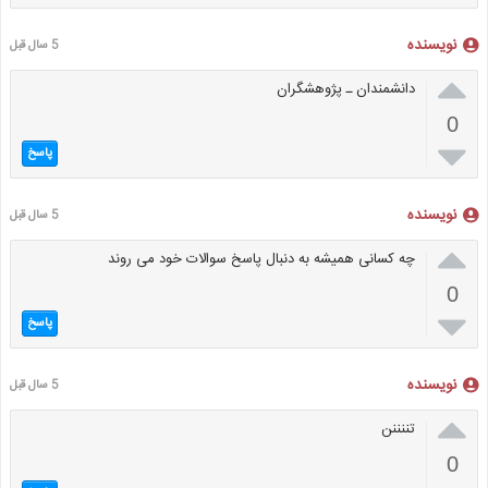
نویسنده
5 سال قبل

دانشمندان ـ پژوهشگران
0

پاسخ
نویسنده
5 سال قبل

چه کسانی همیشه به دنبال پاسخ سوالات خود می روند
0

پاسخ
نویسنده
5 سال قبل

تننننن
0