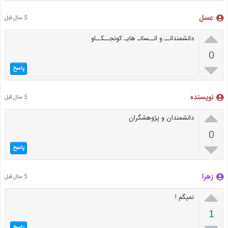
عسل
5 سال قبل

دانشمندانــ و انــسانـ هایـ کونجــکــاو
0

پاسخ
نویسنده
5 سال قبل

دانشمندان و پژوهشگران
0

پاسخ
زهرا
5 سال قبل

نمیگم !
1
پاسخ