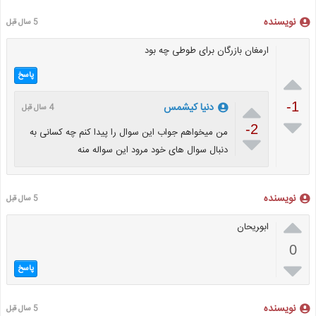
نویسنده
5 سال قبل
ارمغان بازرگان برای طوطی چه بود

پاسخ

-1
دنیا کیشمس
4 سال قبل

-2
من میخواهم جواب این سوال را پیدا کنم چه کسانی به

دنبال سوال های خود مرود این سواله منه
نویسنده
5 سال قبل

ابو‍ریحان
0

پاسخ
نویسنده
5 سال قبل