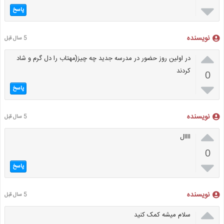

پاسخ
نویسنده
5 سال قبل

در اولین روز حضور در مدرسه جدید چه چیز(مهتاب را دل گرم و شاد
کردند
0

پاسخ
نویسنده
5 سال قبل

اااال
0

پاسخ
نویسنده
5 سال قبل

سلام میشه کمک کنید