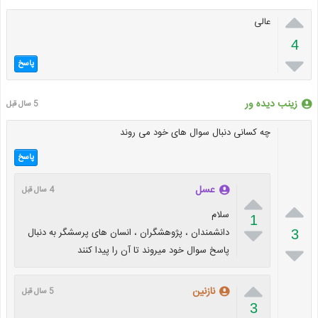

عالی
4

پاسخ
زینب دیده ور
5 سال قبل
چه کسانی دنبال سوال های خود می روند
پاسخ
عسل
4 سال قبل


سلام
1

دانشمندان ، پژوهشگران ، انسان های پرسشگر به دنبال
3

پاسخ سوال خود میروند تا آن را پیدا کنند

نازنین
5 سال قبل
3