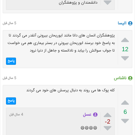

دانشمندان و پژوهشگران
الیسا
5 سال قبل

پژوهشگزان انسان های دانا مانند ایوریحان بیرونی آنقدر می گردند تا
به پاسخ خود برسند ابوریحان بیرونی در بستر بیماری هم می خواست
12
تا جواب سوالش را بیابد و نادانسته و جاهل از دنیا نرود

پاسخ
ناشناس
5 سال قبل
کله پوک ها می روند به دنبال پرسش های خود می گردند

پاسخ

6
عسل
4 سال قبل

-2

😄😄😄😄