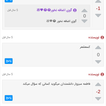


-1
گوی اضافه نخور😂😂🤎💩
5 سال قبل

0

گوی اضافه نخور 😂🤎💩
نویسنده
5 سال قبل

کسعشعر
0

پاسخ
نویسنده
5 سال قبل

فاطمه سبزوار دانشمندان میگوید کسانی که سؤال میکند
-2

پاسخ