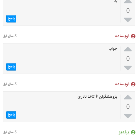

بد
0

پاسخ
نویسنده
5 سال قبل

جواب
0

پاسخ
نویسنده
5 سال قبل

پژوهشگران👨‍🎨ندانادری
0

پاسخ
ییلدیز
5 سال قبل