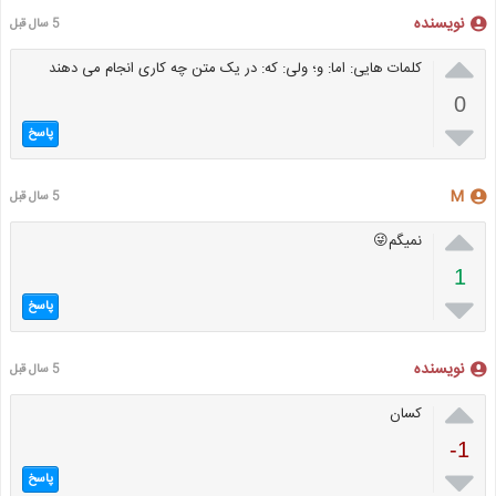
نویسنده
5 سال قبل

کلمات هایی: اما: و؛ ولی: که: در یک متن چه کاری انجام می دهند
0

پاسخ
M
5 سال قبل

نمیگم😜
1

پاسخ
نویسنده
5 سال قبل

کسان
-1

پاسخ