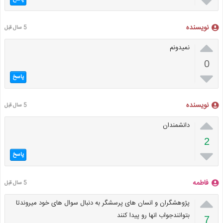

نویسنده
5 سال قبل

نمیدونم
0

پاسخ
نویسنده
5 سال قبل

دانشمندان
2

پاسخ
فاطمه
5 سال قبل

پژوهشگران و انسان های پرسشگر به دنبال سوال های خود میروندتا
بتوانندجواب انها رو پیدا کنند
7