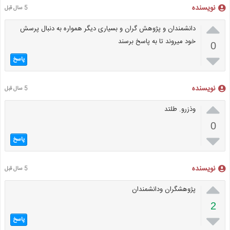
نویسنده
5 سال قبل

دانشمندان و پژوهش گران و بسیاری دیگر همواره به دنبال پرسش
خود میروند تا به پاسخ برسند
0

پاسخ
نویسنده
5 سال قبل

وذزرو. طلتد
0

پاسخ
نویسنده
5 سال قبل

پژوهشگران ودانشمندان
2

پاسخ