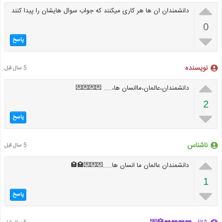

دانشمندان ان ها هر کاری میکنند که جواب سوال هایشان را پیدا کنند
0

پاسخ
نویسنده
5 سال قبل

دانشمندان،عالمان،ماانسان ها،….. 💌💌💌💌
2

پاسخ
ناشناس
5 سال قبل

دانشمندان عالمان ما انسان ها……💌💌💌🏩🏩
1

پاسخ