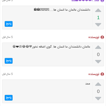
شانا. ،❤️❤️❤️❤️🏩💌
5 سال قبل

دانشمندان عالمان ما انسان ها……💌💌💌🏩🏩
1

پاسخ
نویسنده
5 سال قبل

عالمان دانشمندان ما انسان ها. گوی اضافه نخور🤎😂😂💩❤️😁
0

پاسخ
نویسنده
5 سال قبل

ممد
0

پاسخ