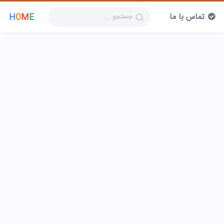
تماس با ما
H
O
M
E