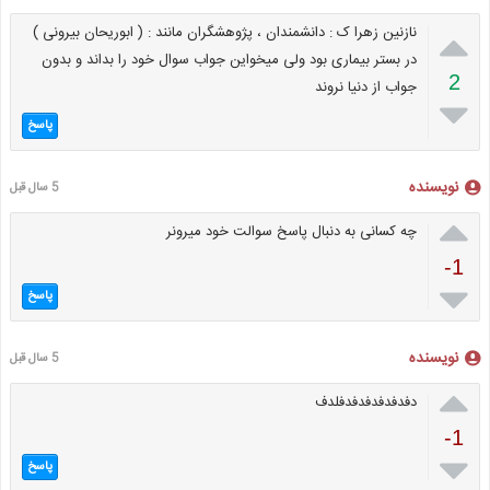

نازنین زهرا ک : دانشمندان ، پژوهشگران مانند : ( ابوریحان بیرونی )
در بستر بیماری بود ولی میخواین جواب سوال خود را بداند و بدون
2
جواب از دنیا نروند

پاسخ
نویسنده
5 سال قبل

چه کسانی به دنبال پاسخ سوالت خود میرونر
-1

پاسخ
نویسنده
5 سال قبل

دفدفدفدفدفدفلدف
-1

پاسخ