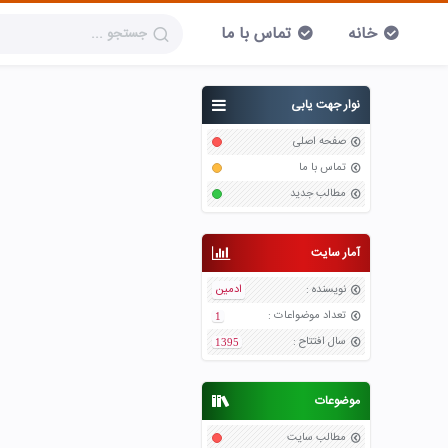
خانه
تماس با ما
نوار جهت یابی
صفحه اصلی
تماس با ما
مطالب جدید
آمار سایت
نویسنده
:
ادمین
تعداد موضواعات
:
1
سال افتتاح
:
1395
موضوعات
مطالب سایت