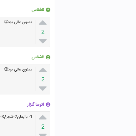
ناشناس

ممنون عالی بود👏
2

ناشناس

ممنون عالی بود👏
2

اتوسا گلزار

1- باایمان2-شجاع3-جان خود را فدا کردند4-جوان هستند
2
