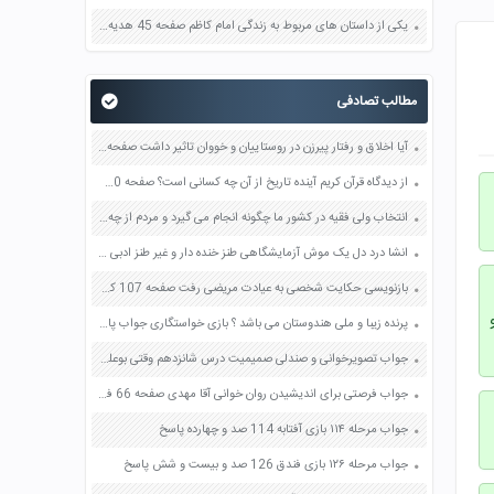
یکی از داستان های مربوط به زندگی امام کاظم صفحه 45 هدیه های آسمان چهارم
مطالب تصادفی
آیا اخلاق و رفتار پیرزن در روستاییان و خووان تاثیر داشت صفحه 13 تفکر و سبک زندگی هفتم
از دیدگاه قرآن کریم آینده تاریخ از آن چه کسانی است؟ صفحه 120 دین و زندگی یازدهم
انتخاب ولی فقیه در کشور ما چگونه انجام می گیرد و مردم از چه طریقی در انتخاب ایشان دخالت دارند صفحه 133 دین و زندگی یازدهم
انشا درد دل یک موش آزمایشگاهی طنز خنده دار و غیر طنز ادبی صفحه 55 نگارش نهم
بازنویسی حکایت شخصی به عیادت مریضی رفت صفحه 107 کتاب نگارش نهم
پرنده زیبا و ملی هندوستان می باشد ؟ بازی خواستگاری جواب پاسخ
جواب تصویرخوانی و صندلی صمیمیت درس شانزدهم وقتی بوعلی کودک بود صفحه 127 فارسی پنجم
جواب فرصتی برای اندیشیدن روان خوانی آقا مهدی صفحه 66 فارسی هشتم
جواب مرحله ۱۱۴ بازی آفتابه 114 صد و چهارده پاسخ
جواب مرحله ۱۲۶ بازی فندق 126 صد و بیست و شش پاسخ