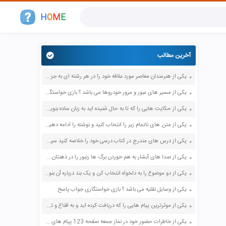
H
O
M
E
آخرین مطالب
یکی از هنرمندان معاصر مورد علاقه خود را در هر رشته ای به جز عکاسی صفحه 69 فرهنگ و هنر نهم
یکی از مسیر های عبور و مرور خودروها می باشد ؟ بازی خواستگاری جواب پاسخ
یکی از حکایت هایی را که تا به حال شنیده اید به زبان ساده بنویسید صفحه 97 نگارش ششم دبستان
یکی از متن های ناتمام زیر را انتخاب کنید و نوشته را ادامه دهید صفحه 73 و 74 کتاب نگارش فارسی پنجم دبستان
یکی از درس های مندرج در کتاب درسی خود را خلاصه کنید سپس متن خلاصه شده را با بهره گیری از روش های دسته بندی نمودار جدول نقشه مفهومی نشان دهید صفحه 118 نگارش یازدهم
یکی از صدا های آبشار به هم خوردن برگ ها زنبور را در ذهنتان مجسم کنید و درباره آن یک بند بنویسید صفحه 11 نگارش پنجم
یکی از دو موضوع را به دلخواه انتخاب کن و یک بند درباره آن بنویس صفحه 35 کتاب نگارش فارسی سوم
یکی از وسایل نقلیه می باشد ؟ بازی خواستگاری جواب پاسخ
یکی از موثرترین پیام هایی را که دریافت کرده اید و به اقناع و تغییری جدی در شما منجر شده است برسی کنید و علت این تاثیر گذاری قابل توجه را بنویسید صفحه 52 تفکر و سواد رسانه ای دهم
یکی از خاطرات حضور خود در نماز جمعه صفحه 123 پیام های آسمان هفتم