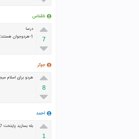
ناشناس

درسا
1-هردوجوان هستند2-جان خود را فدا کردند3-شجاع هستند4-باایمان هستند
7

جوکر

هردو برای اسلام میج
8

احمد

بله بسازید پایتخت 7 افرین
1