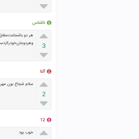

ناشناس

هر دو.با‌شجاعت‌مقابل
و‌هر‌دو‌جان‌خودرا‌از‌‌د
3

آتنا

سلام شجاع بون مهربا
2

12

خوب بود