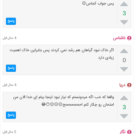

پس جواب کجاس😐
3

پاسخ
ناشناس
4 سال قبل

اگر خاک نبود گیاهان هم رشد نمی کردند پس بنابراین خاک اهمیت
زیادی دارد
0

پاسخ
دریا
4 سال قبل

واقعا که خب اگه میدونستم که نیاز نبود اینجا بیام ای خدا الان من
امتحان رو چکار کنم اححححححح😑😑😑😶😂
3

پاسخ
نگار
5 سال قبل