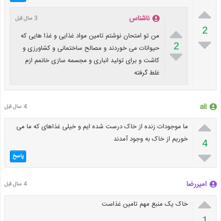

ناشناس
3 سال قبل

2
من تو امتحان نوشتم تامین مواد غذایی و غذا هایی که

2
حیوانات می خوردند و مصالح ساختمانی و کشاورزی و

کاشت و برای تولید انباری و مجسمه سازی خانمم ازم
غلط گرفته
ali
4 سال قبل

ما موجودات زنده از خاک درست شده ایم و خیلی غذاهای که ما می
خوریم از خاک به وجود آمدند
4

پاسخ
امیررضا
4 سال قبل

خاک یک منبع مهم تامین غذاست
1