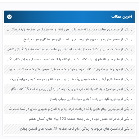
آخرین مطالب
یکی از هنرمندان معاصر مورد علاقه خود را در هر رشته ای به جز عکاسی صفحه 69 فرهنگ و هنر نهم
یکی از مسیر های عبور و مرور خودروها می باشد ؟ بازی خواستگاری جواب پاسخ
یکی از حکایت هایی را که تا به حال شنیده اید به زبان ساده بنویسید صفحه 97 نگارش ششم دبستان
یکی از متن های ناتمام زیر را انتخاب کنید و نوشته را ادامه دهید صفحه 73 و 74 کتاب نگارش فارسی پنجم دبستان
یکی از درس های مندرج در کتاب درسی خود را خلاصه کنید سپس متن خلاصه شده را با بهره گیری از روش های دسته بندی نمودار جدول نقشه مفهومی نشان دهید صفحه 118 نگارش یازدهم
یکی از صدا های آبشار به هم خوردن برگ ها زنبور را در ذهنتان مجسم کنید و درباره آن یک بند بنویسید صفحه 11 نگارش پنجم
یکی از دو موضوع را به دلخواه انتخاب کن و یک بند درباره آن بنویس صفحه 35 کتاب نگارش فارسی سوم
یکی از وسایل نقلیه می باشد ؟ بازی خواستگاری جواب پاسخ
یکی از موثرترین پیام هایی را که دریافت کرده اید و به اقناع و تغییری جدی در شما منجر شده است برسی کنید و علت این تاثیر گذاری قابل توجه را بنویسید صفحه 52 تفکر و سواد رسانه ای دهم
یکی از خاطرات حضور خود در نماز جمعه صفحه 123 پیام های آسمان هفتم
یکی از داستان های مربوط به زندگی امام کاظم صفحه 45 هدیه های آسمان چهارم