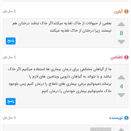
آیلین
5 سال قبل

بعضی از حیوانات از خاک تغذیه میکننداگر خاک نباشد درختان هم
نیستند زیرا درختان از خاک تغذیه میکنند
8

پاسخ
ناشناس
5 سال قبل
ما از گیاهان مختلفی برای درمان بیماری ها استفاده میکنیم.اگر خاک

نباشد و یا نتواند به گیاهان دارویی ویتامین های لازم را
برساند،نمیتوانیم برخی بیماری های ناعلاج را درمان کنیم.پس باوجود
4
خاک مامیتوانیم بیماری خودمان را درمان کنیم.

پاسخ
نویسنده
5 سال قبل

🤷🏻‍♀️🤷🏻‍♀️🤷🏻‍♀️