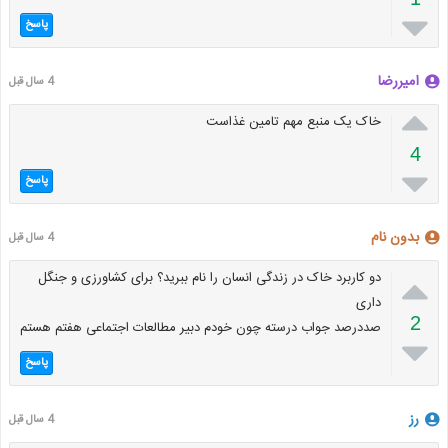

پاسخ
امیررضا
4 سال قبل

خاک یک منبع مهم تامین غذاست
4

پاسخ
بدون نام
4 سال قبل

دو کاربرد خاک در زندگی انسان را نام ببرید؟ برای کشاورزی و جنگل
داری
2
صددرصد جواب درسته چون خودم دبیر مطالعات اجتماعی هفتم هستم

پاسخ
رز
4 سال قبل