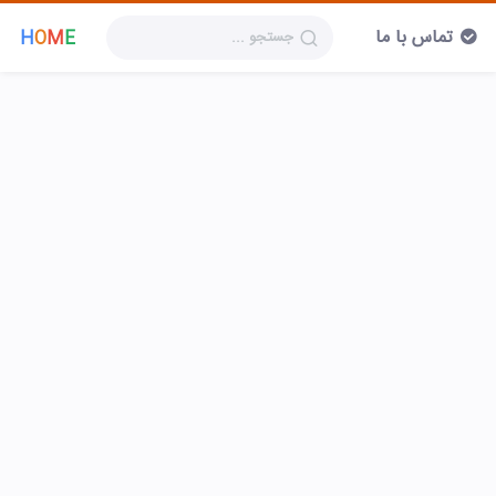
تماس با ما
H
O
M
E