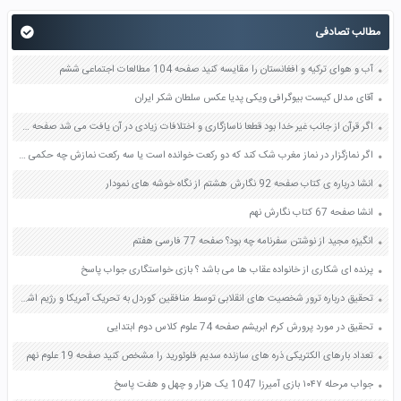
مطالب تصادفی
آب و هوای ترکیه و افغانستان را مقایسه کنید صفحه 104 مطالعات اجتماعی ششم
آقای مدلل کیست بیوگرافی ویکی پدیا عکس سلطان شکر ایران
اگر قرآن از جانب غیر خدا بود قطعا ناسازگاری و اختلافات زیادی در آن یافت می شد صفحه 41 دین و زندگی یازدهم
اگر نمازگزار در نماز مغرب شک کند که دو رکعت خوانده است یا سه رکعت نمازش چه حکمی دارد؟ صفحه 79 پیام های آسمان نهم
انشا درباره ی کتاب صفحه 92 نگارش هشتم از نگاه خوشه های نمودار
انشا صفحه 67 کتاب نگارش نهم
انگیزه مجید از نوشتن سفرنامه چه بود؟ صفحه 77 فارسی هفتم
پرنده ای شکاری از خانواده عقاب ها می باشد ؟ بازی خواستگاری جواب پاسخ
تحقیق درباره ترور شخصیت های انقلابی توسط منافقین کوردل به تحریک آمریکا و رژیم اشغالگر قدس صفحه 35 آمادگی دفاعی نهم
تحقیق در مورد پرورش کرم ابریشم صفحه 74 علوم کلاس دوم ابتدایی
تعداد بارهای الکتریکی ذره های سازنده سدیم فلوئورید را مشخص کنید صفحه 19 علوم نهم
جواب مرحله ۱۰۴۷ بازی آمیرزا 1047 یک هزار و چهل و هفت پاسخ