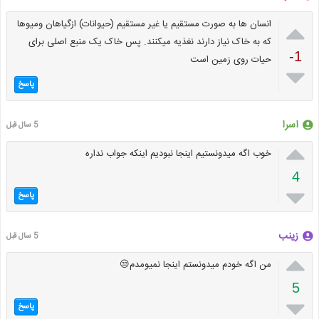

انسان ها به صورت مستقیم یا غیر مستقیم (حیوانات) ازگیاهان ومیوها
که به خاک نیاز دارند نغذیه میکنند. پس خاک یک منبع اصلی برای
-1
حیات روی زمین است

پاسخ
اسرا
5 سال قبل

خوب اگه میدونستیم اینجا نبودیم اینکه جواب نداره
4

پاسخ
زینب
5 سال قبل

من اگه خودم میدونستم اینجا نمیومدم😒
5

پاسخ