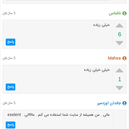
ناشناس
5 سال قبل

خیلی زیاده
6

پاسخ
Mahsa
5 سال قبل

خیلی خیلی زیاده
1

پاسخ
جاندان اوزدمیر
5 سال قبل
عالی . من همیشه از سایت شما استفاده می کنم . عااااالی . exelent
پاسخ