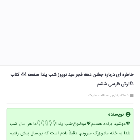
خاطره ای درباره جشن دهه فجر عید نوروز شب یلدا صفحه 44 کتاب
نگارش فارسی ششم
دسته بندی :
مطالب سایت
نویسنده
💖مهشید برنده هستم💖موضوع:شب یلدا👇👇👇👇👇ما هر سال شب
یلدا به خانه مادربزرگ میرویم. دقیقاً یادم است که پریسال پیش رفتیم