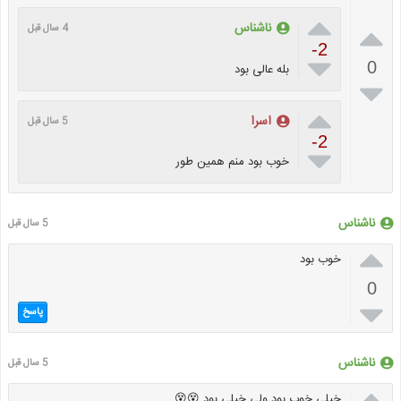


ناشناس
4 سال قبل
-2

0
بله عالی بود


اسرا
5 سال قبل
-2

خوب بود منم همین طور
ناشناس
5 سال قبل

خوب بود
0

پاسخ
ناشناس
5 سال قبل

خیلی خوب بود ولی خیلی بود 😵😵