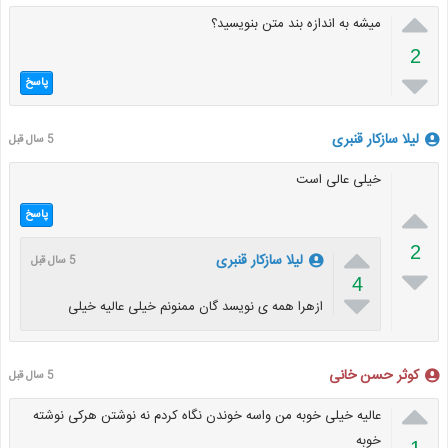

میشه به اندازه بند متن بنویسید؟
2

پاسخ
لیلا سازکار قنبری
5 سال قبل
خیلی عالی است

پاسخ

2
لیلا سازکار قنبری
5 سال قبل

4

ازهرا همه ی نویسد گان ممنونم خیلی عالیه خیلی
کوثر حسن خانی
5 سال قبل

عالیه خیلی خوبه من واسه خوندن نگاه کردم نه نوشتن هرکی نوشته
خوبه