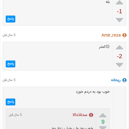

بله
-1

پاسخ
Amir_reza
5 سال قبل

😐کمتر
-2

پاسخ
ریحانه
5 سال قبل
خوب بود به دردم خورد
پاسخ

سدناذدالا
5 سال قبل
9

خوب بود ولی خیلی زیاد بود