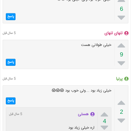
6

پاسخ
تنهای تنهای
5 سال قبل

خیلی طولانی هست
9

پاسخ
پرنیا
5 سال قبل
خیلی زیاد بود ….ولی خوب بود 😱😱😱

پاسخ

2
هستی
5 سال قبل

4

اره خیلی زیاد بود