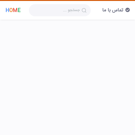
تماس با ما
H
O
M
E