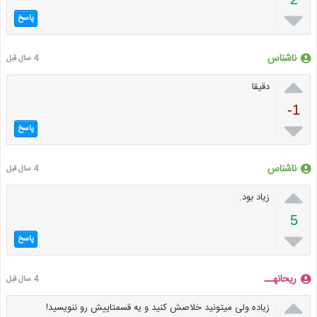

پاسخ
ناشناس
4 سال قبل

دقیقا
-1

پاسخ
ناشناس
4 سال قبل

زیاد بود.
5

پاسخ
ریحانهــ
4 سال قبل

زیاده ولی میتونید خلاصش کنید و یه قسمتاییش رو ننویسید!