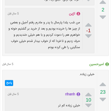

2
اژین

5 سال قبل

من شب یلدا پارسال با پدر و مادرم رفتم آجیل و بعضی
از چیز ها را خریده بودیم و بعد از خرید بر گشتیم خونه و
-1

خواهرم هم را دعوت کردیم و با هم خیلی خندیدیم و
حرف زدیم و تا فردا که از خواب بیدار شدم خیلی خواب
سنگینی را طی کرده بودم
امیرحسین
5 سال قبل
خیلی زیاده.

پاسخ

23
rihanh
5 سال قبل

10

خیلی زیاده کم تر