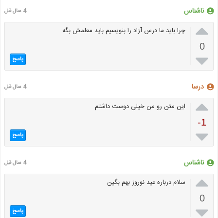
ناشناس
4 سال قبل

چرا باید ما درس آزاد را بنویسیم باید معلمش بگه
0

پاسخ
درسا
4 سال قبل

این متن رو من خیلی دوست داشتم
-1

پاسخ
ناشناس
4 سال قبل

سلام درباره عید نوروز بهم بگین
0

پاسخ