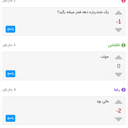
.
3 سال قبل

یک متندرباره دهه فجر میشه بگید؟
-1

پاسخ
ناشناس
3 سال قبل

جواب
0

پاسخ
رضا
4 سال قبل

عالی بود
-2

پاسخ