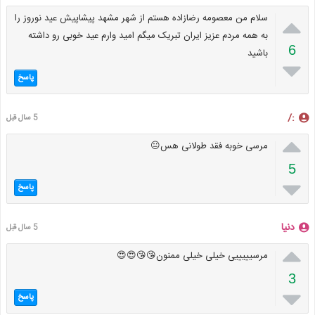

سلام من معصومه رضازاده هستم از شهر مشهد پیشاپیش عید نوروز را
به همه مردم عزیز ایران تبریک میگم امید وارم عید خوبی رو داشته
6
باشید

پاسخ
:/
5 سال قبل

مرسی خوبه فقد طولانی هس😐
5

پاسخ
دنیا
5 سال قبل

مرسیییییی خیلی خیلی ممنون😘😘😍😍
3

پاسخ