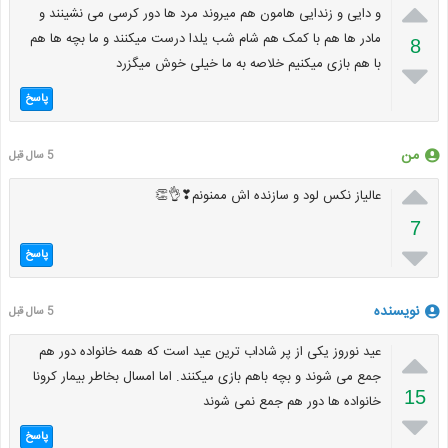

و دایی و زندایی هامون هم میروند مرد ها دور کرسی می نشینند و
مادر ها هم با کمک هم شام شب یلدا درست میکنند و ما بچه ها هم
8
با هم بازی میکنیم خلاصه به ما خیلی خوش میگزرد

پاسخ
من
5 سال قبل

عالیاز نکس لود و سازنده اش ممنونم❣👌👏
7

پاسخ
نویسنده
5 سال قبل

عید نوروز یکی از پر شاداب ترین عید است که همه خانواده دور هم
جمع می شوند و بچه باهم بازی میکنند. اما امسال بخاطر بیمار کرونا
15
خانواده ها دور هم جمع نمی شوند

پاسخ