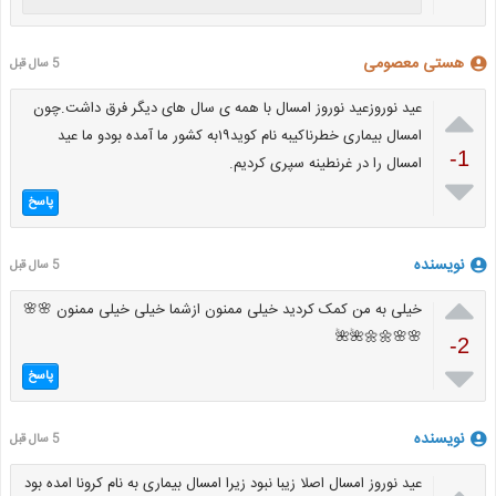
هستی معصومی
5 سال قبل

عید نوروزعید نوروز امسال با همه ی سال های دیگر فرق داشت.چون
امسال بیماری خطرناکیبه نام کوید۱۹به کشور ما آمده بودو ما عید
-1
امسال را در غرنطینه سپری کردیم.

پاسخ
نویسنده
5 سال قبل

خیلی به من کمک کردید خیلی ممنون ازشما خیلی خیلی ممنون 🌸🌸
🌸🌸🌼🌼🌺🌺
-2

پاسخ
نویسنده
5 سال قبل
عید نوروز امسال اصلا زیبا نبود زیرا امسال بیماری به نام کرونا امده بود