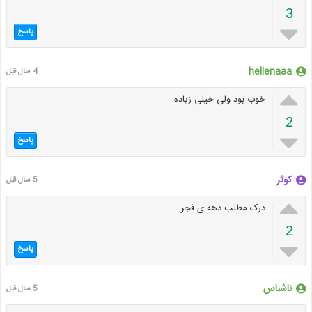
3

پاسخ
hellenaaa
4 سال قبل

خوب بود ولی خیلی زیاده
2

پاسخ
کوثر
5 سال قبل

درک مطلب دهه ی فجر
2

پاسخ
ناشناس
5 سال قبل