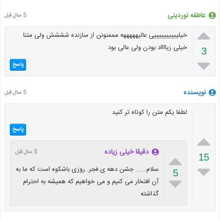
عاطفه نوردینی
5 سال قبل

خیلییییییییییی عالیهههههه مممنونن از سازنده شششش ولی متنا
خیلی زیااااد بودن ولی عالی بود
3

پاسخ
نویسنده
5 سال قبل
لطفا یکم متن را کوتاه تر کنید
پاسخ

دقیقا خیلی زیاده
5 سال قبل

15

سلام……. جشن دهه ی فجر..روزی باشکوه است که ما به
5

آن افتخار می کنیم و می خواهیم که همیشه به احترام
گذاشته