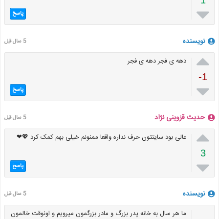
1

پاسخ
نویسنده
5 سال قبل

دهه ی فجر دهه ی فجر
-1

پاسخ
حدیث قزوینی نژاد
5 سال قبل

عالی بود سایتتون حرف نداره واقعا ممنونم خیلی بهم کمک کرد 💖❤
3

پاسخ
نویسنده
5 سال قبل
ما هر سال به خانه پدر بزرگ و مادر بزرگمون میرویم و اونوقت خالمون