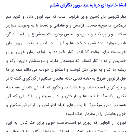
انشا خاطره ای درباره عید نوروز نگارش ششم
بهار،شروعی دل نشین و پر طراوت است که عید نوروز دارد و شاید هم
برعکس،اما هرچه هست، ارامش و و شادابی و نشاط را به وجودت سرازیر
میکند، تو را پر‌میکند و حس‌خوب،حس بودن؛ بالاخره شروع بهار است دیگر،
فصل دوباره زنده شدن درخت ها و گلها و در اصل طبیعت. نوروز زمان
خوبیست برای وقت گذراندن کنار خانواده و اقوام، زمان خوبی برای
خندیدن از ته دا کنار کسانی که دوستمان دارند و دوستشان داریم ، رگ و
ریشه ما اند و به قولی مثل گوشت و استخوان خودت می مانند.همه ی ما
قبل از نوروز شروع به خامه تکانی خانه هایمان میکنیم از گردگیری گفته تا تر
و تازه کردن اسباب خانه و با شاید تغیر دکور. اما ایا دل هایمان هم خانه
تکانی میکنیم؟ ایا کینه ها و ناراحتی را دور میریزیم و با کسانی که قهر
هستیم اشتی میکنیم؟ ایا بدی های افراد اطرافمان را فراموش میکنیم و
خوبی هایشان رادر مغزمان هک کنیم؟
نوروز، از انجایی که روزی نو است‌فرصت خوبی برای فکر کردن به این
چیزهاست. فرصتی برای تفکر در افرینش خداوند یگانه. ایا تا بحال به