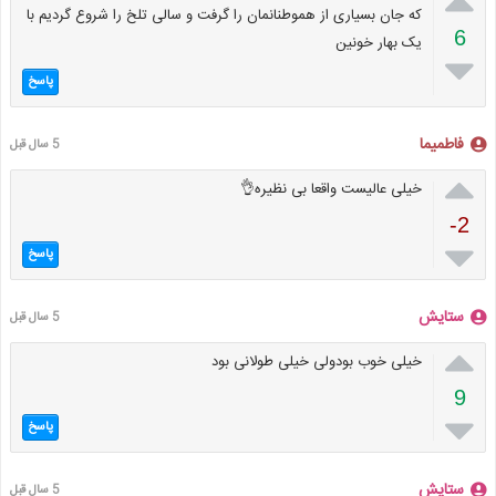

که جان بسیاری از هموطنانمان را گرفت و سالی تلخ را شروع گردیم با
6
یک بهار خونین

پاسخ
فاطمیما
5 سال قبل

خیلی عالیست واقعا بی نظیره👌
-2

پاسخ
ستایش
5 سال قبل

خیلی خوب بودولی خیلی طولانی بود
9

پاسخ
ستایش
5 سال قبل