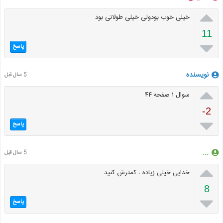

خیلی خوب بودولی خیلی طولانی بود
11

پاسخ
نویسنده
5 سال قبل

سوال ۱ صفحه ۴۴
-2

پاسخ
...
5 سال قبل

خدایی خیلی زیاده ، کمترش کنید
8

پاسخ