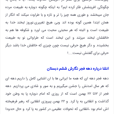
چگونگی افرینشش فکر کرده ایم؟ به اینکه چگونه دوباره به طبیعت مرده
جان میبخشد و طوری همه چیز را تر‌ و تازه و با طراوت میکند که انگار از
همان ابتدا همین گونه بوده اند وبی هیچ تغییری.نوروز لبخند خدا به
طبیعت است و البته که هر محبتی محبت می اورد و شکوفه ها هم به
خالقشان لبخند میزنند و این لبخند است که طراواتی نو به طبیعت
بخشیده. و دگر هیچ حرفی نیست چون چیزی که خالقش خدا باشد دیگر
حرفی برای گفتنش نیست…..!
انشا درباره دهه فجر نگارش ششم دبستان
دهه فجر دهه ای که همه ما ایرانی ها با ان اشنایی کامل را داریم.دهه ای
که هر سال امدنش را جشن میگیریم و به سور و شادی می پردازیم. دهه
فجر از ۱۲تا ۲۲ بهمن است که از روزی که امام دوباره پا به وطن خود
گذاشت و انقلابی به پا کرد. و ۲۲ بهمن پیروزی انقلابی که رهبر فرهیخته
اش امام بود ،انقلابی که تحولات عظیمی در کشور به پا کرد و حال حدودا