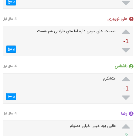

پاسخ
علی نوروزی
4 سال قبل

صحبت های خوبی داره اما متن طولانی هم هست
-1

پاسخ
ناشناس
4 سال قبل

متشکرم
-1

پاسخ
رضا
4 سال قبل

عالیی بود خیلی خیلی ممنونم
2