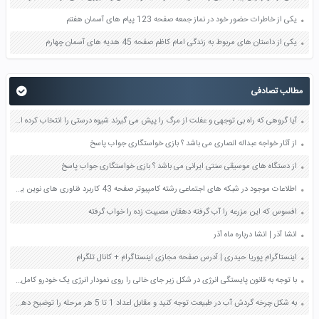
یکی از خاطرات حضور خود در نماز جمعه صفحه 123 پیام های آسمان هفتم
یکی از داستان های مربوط به زندگی امام کاظم صفحه 45 هدیه های آسمان چهارم
مطالب تصادفی
آیا گروهی که راه بی توجهی و عفلت از مرگ را پیش می گیرند شیوه درستی را انتخاب کرده اند چرا ؟ صفحه 45 دین و زندگی دهم
از آثار خواجه عبداله انصاری می باشد ؟ بازی خواستگاری جواب پاسخ
از دستگاه های موسیقی سنتی ایرانی می باشد ؟ بازی خواستگاری جواب پاسخ
اطلاعات موجود در شبکه های اجتماعی رشته کامپیوتر صفحه 43 کاربرد فناوری های نوین یازدهم
افسوس که این مزرعه را آب گرفته دهقان مصیبت زده را خواب گرفته
انشا آذر | انشا درباره ماه آذر
اینستاگرام پوریا حیدری | آدرس صفحه مجازی اینستاگرام + کانال تلگرام
با توجه به قانون پایستگی انرژی در شکل زیر جای خالی را روی نمودار انرژی یک خودرو کامل کنید صفحه 70 علوم هفتم
به شکل چرخه گردش آب در طبیعت توجه کنید و مقابل اعداد 1 تا 5 هر مرحله را توضیح دهید صفحه 79 مطالعات اجتماعی هفتم