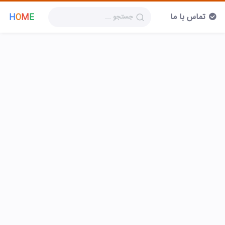
تماس با ما
H
O
M
E