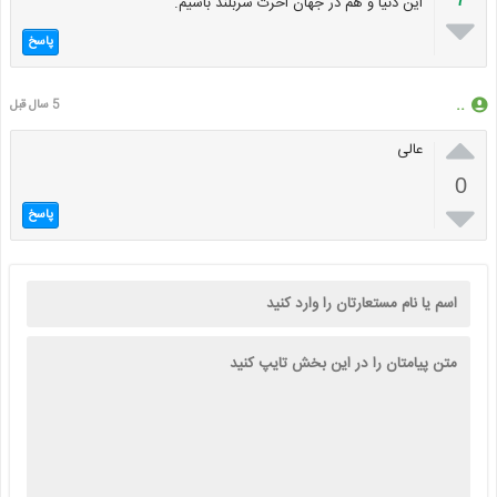
این دنیا و هم در جهان اخرت سربلند باشیم.

پاسخ
..
5 سال قبل

عالی
0

پاسخ