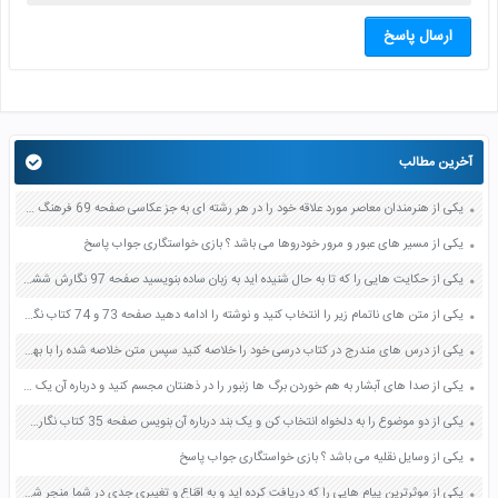
ارسال پاسخ
آخرین مطالب
یکی از هنرمندان معاصر مورد علاقه خود را در هر رشته ای به جز عکاسی صفحه 69 فرهنگ و هنر نهم
یکی از مسیر های عبور و مرور خودروها می باشد ؟ بازی خواستگاری جواب پاسخ
یکی از حکایت هایی را که تا به حال شنیده اید به زبان ساده بنویسید صفحه 97 نگارش ششم دبستان
یکی از متن های ناتمام زیر را انتخاب کنید و نوشته را ادامه دهید صفحه 73 و 74 کتاب نگارش فارسی پنجم دبستان
یکی از درس های مندرج در کتاب درسی خود را خلاصه کنید سپس متن خلاصه شده را با بهره گیری از روش های دسته بندی نمودار جدول نقشه مفهومی نشان دهید صفحه 118 نگارش یازدهم
یکی از صدا های آبشار به هم خوردن برگ ها زنبور را در ذهنتان مجسم کنید و درباره آن یک بند بنویسید صفحه 11 نگارش پنجم
یکی از دو موضوع را به دلخواه انتخاب کن و یک بند درباره آن بنویس صفحه 35 کتاب نگارش فارسی سوم
یکی از وسایل نقلیه می باشد ؟ بازی خواستگاری جواب پاسخ
یکی از موثرترین پیام هایی را که دریافت کرده اید و به اقناع و تغییری جدی در شما منجر شده است برسی کنید و علت این تاثیر گذاری قابل توجه را بنویسید صفحه 52 تفکر و سواد رسانه ای دهم