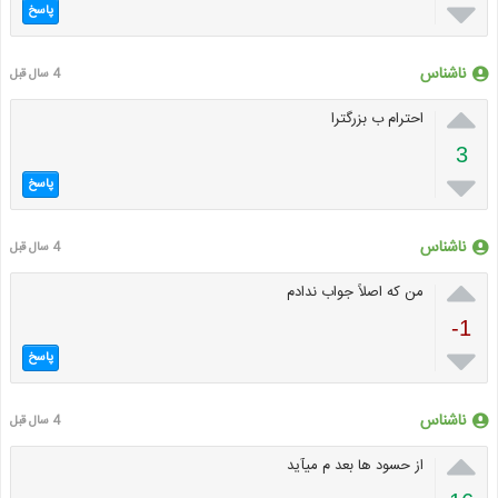

پاسخ
ناشناس
4 سال قبل

احترام ب بزرگترا
3

پاسخ
ناشناس
4 سال قبل

من که اصلاً جواب ندادم
-1

پاسخ
ناشناس
4 سال قبل

از حسود ها بعد م میآید