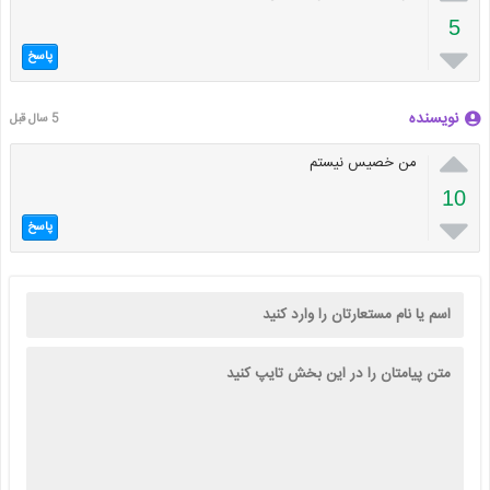
5

پاسخ
نویسنده
5 سال قبل

من خصیس نیستم
10

پاسخ