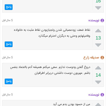
16

پاسخ
نویسنده
5 سال قبل

نقاط ضعف زودعصبانی شدن ولجبازبودن نقاط مثبت به خانواده
وفامیلهایم وحتی به دیگران احترام میگذارد
13

پاسخ
صدیقه زارع
5 سال قبل

دروغ گفتن ودوست ندارم..سعی میکنم همیشه آدم بااعتماد بنفس
باشم…مهربون دوست داشتنی دربرابر اطرافیان
14

پاسخ
نویسنده
5 سال قبل

من از حسود بودن بدم می آید