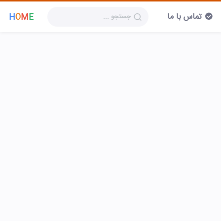
تماس با ما
H
O
M
E