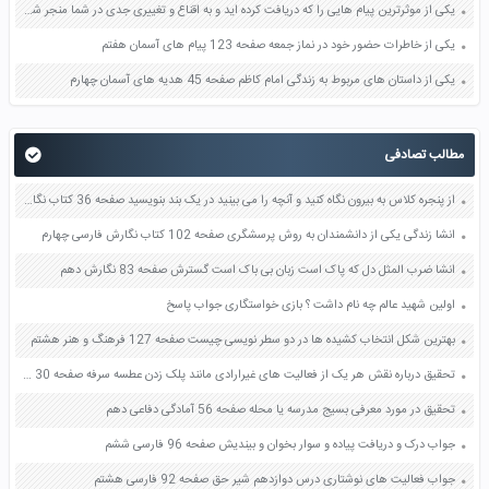
یکی از موثرترین پیام هایی را که دریافت کرده اید و به اقناع و تغییری جدی در شما منجر شده است برسی کنید و علت این تاثیر گذاری قابل توجه را بنویسید صفحه 52 تفکر و سواد رسانه ای دهم
یکی از خاطرات حضور خود در نماز جمعه صفحه 123 پیام های آسمان هفتم
یکی از داستان های مربوط به زندگی امام کاظم صفحه 45 هدیه های آسمان چهارم
مطالب تصادفی
از پنجره کلاس به بیرون نگاه کنید و آنچه را می بینید در یک بند بنویسید صفحه 36 کتاب نگارش فارسی ششم
انشا زندگی یکی از دانشمندان به روش پرسشگری صفحه 102 کتاب نگارش فارسی چهارم
انشا ضرب المثل دل که پاک است زبان بی باک است گسترش صفحه 83 نگارش دهم
اولین شهید عالم چه نام داشت ؟ بازی خواستگاری جواب پاسخ
بهترین شکل انتخاب کشیده ها در دو سطر نویسی چیست صفحه 127 فرهنگ و هنر هشتم
تحقیق درباره نقش هر یک از فعالیت های غیرارادی مانند پلک زدن عطسه سرفه صفحه 30 علوم هشتم
تحقیق در مورد معرفی بسیج مدرسه یا محله صفحه 56 آمادگی دفاعی دهم
جواب درک و دریافت پیاده و سوار بخوان و بیندیش صفحه 96 فارسی ششم
جواب فعالیت های نوشتاری درس دوازدهم شیر حق صفحه 92 فارسی هشتم