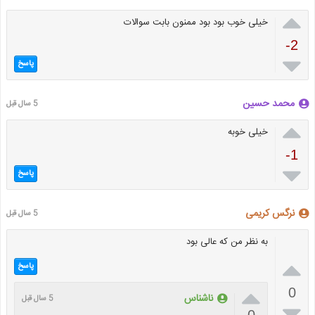

خیلی خوب بود بود ممنون بابت سوالات
-2

پاسخ
محمد حسین
5 سال قبل

خیلی خوبه
-1

پاسخ
نرگس کریمی
5 سال قبل
به نظر من که عالی بود

پاسخ

0
ناشناس
5 سال قبل

0