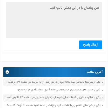
ارسال پاسخ
آخرین مطالب
یکی از هنرمندان معاصر مورد علاقه خود را در هر رشته ای به جز عکاسی صفحه 69 فرهنگ و هنر نهم
یکی از مسیر های عبور و مرور خودروها می باشد ؟ بازی خواستگاری جواب پاسخ
یکی از حکایت هایی را که تا به حال شنیده اید به زبان ساده بنویسید صفحه 97 نگارش ششم دبستان
یکی از متن های ناتمام زیر را انتخاب کنید و نوشته را ادامه دهید صفحه 73 و 74 کتاب نگارش فارسی پنجم دبستان