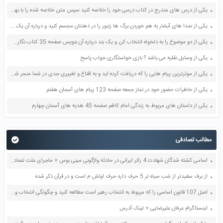
یکی از درس های مندرج در کتاب درسی خود را خلاصه کنید سپس متن خلاصه شده را با بهره گیری از روش های دسته بندی نمودار جدول نقشه مفهومی نشان دهید صفحه 118 نگارش یازدهم
یکی از صدا های آبشار به هم خوردن برگ ها زنبور را در ذهنتان مجسم کنید و درباره آن یک بند بنویسید صفحه 11 نگارش پنجم
یکی از دو موضوع را به دلخواه انتخاب کن و یک بند درباره آن بنویس صفحه 35 کتاب نگارش فارسی سوم
یکی از وسایل نقلیه می باشد ؟ بازی خواستگاری جواب پاسخ
یکی از موثرترین پیام هایی را که دریافت کرده اید و به اقناع و تغییری جدی در شما منجر شده است برسی کنید و علت این تاثیر گذاری قابل توجه را بنویسید صفحه 52 تفکر و سواد رسانه ای دهم
یکی از خاطرات حضور خود در نماز جمعه صفحه 123 پیام های آسمان هفتم
یکی از داستان های مربوط به زندگی امام کاظم صفحه 45 هدیه های آسمان چهارم
مطالب تصادفی
اسامی کشته شدگان شهادت 4 زائر ایرانی در حادثه واژگونی مینی بوس + ماجرای علت تصادف
از برف سفیدتر از شب سیاه تر 5 حرف داره حرف اولش م است و در قرآن ذکر شده
اصل 107 قانون اساسی را که مربوط به انتخاب رهبر است مطالعه کنید و چگونگی انتخاب ولی فقیه را توضیح دهید صفحه 133 دین و زندگی یازدهم
اینستاگرام عرفان علیرضایی + لینک آدرس