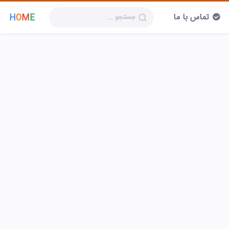
تماس با ما
H
O
M
E