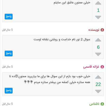

خیلی ممنون عاشق این سایتم
1

پاسخ
نویسنده
5 سال قبل

سوال 2 نور نام خداست و روشنی نشانه اوست
6

پاسخ
غزاله قاسمی
5 سال قبل

خیلی خوب بود بازم از این سوال ها برای ما بیاریرید ممنون😍ده تا
همه ستاره خیلی کمشه من بیشتر ستاره میدم 💐💐💐
22

پاسخ
ناشناس
5 سال قبل