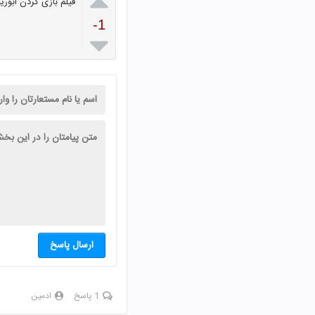

فیلم بازی کردن ابوری
-1

ارسال پاسخ
1 پاسخ
ادمین