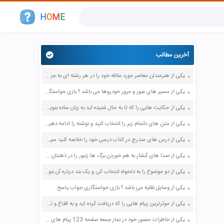
H
O
M
E
آخرین مطالب
یکی از هنرمندان معاصر مورد علاقه خود را در هر رشته ای به جز عکاسی صفحه 69 فرهنگ و هنر نهم
یکی از مسیر های عبور و مرور خودروها می باشد ؟ بازی خواستگاری جواب پاسخ
یکی از حکایت هایی را که تا به حال شنیده اید به زبان ساده بنویسید صفحه 97 نگارش ششم دبستان
یکی از متن های ناتمام زیر را انتخاب کنید و نوشته را ادامه دهید صفحه 73 و 74 کتاب نگارش فارسی پنجم دبستان
یکی از درس های مندرج در کتاب درسی خود را خلاصه کنید سپس متن خلاصه شده را با بهره گیری از روش های دسته بندی نمودار جدول نقشه مفهومی نشان دهید صفحه 118 نگارش یازدهم
یکی از صدا های آبشار به هم خوردن برگ ها زنبور را در ذهنتان مجسم کنید و درباره آن یک بند بنویسید صفحه 11 نگارش پنجم
یکی از دو موضوع را به دلخواه انتخاب کن و یک بند درباره آن بنویس صفحه 35 کتاب نگارش فارسی سوم
یکی از وسایل نقلیه می باشد ؟ بازی خواستگاری جواب پاسخ
یکی از موثرترین پیام هایی را که دریافت کرده اید و به اقناع و تغییری جدی در شما منجر شده است برسی کنید و علت این تاثیر گذاری قابل توجه را بنویسید صفحه 52 تفکر و سواد رسانه ای دهم
یکی از خاطرات حضور خود در نماز جمعه صفحه 123 پیام های آسمان هفتم