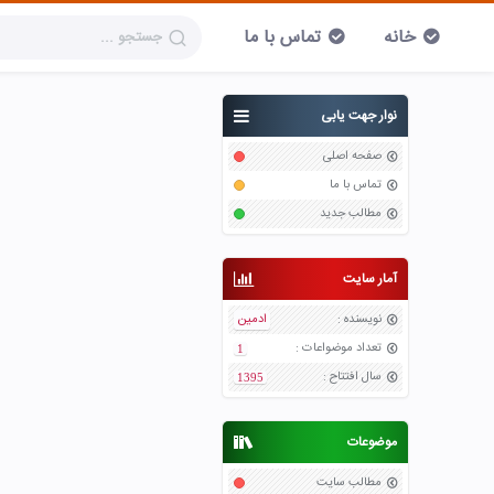
خانه
تماس با ما
نوار جهت یابی
صفحه اصلی
تماس با ما
مطالب جدید
آمار سایت
نویسنده
:
ادمین
تعداد موضواعات
:
1
سال افتتاح
:
1395
موضوعات
مطالب سایت