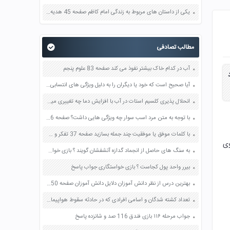
یکی از داستان های مربوط به زندگی امام کاظم صفحه 45 هدیه های آسمان چهارم
مطالب تصادفی
آب در کدام خاک بیشتر نفوذ می کند صفحه 83 علوم پنجم
آیا صحیح است که خود یا دیگران را به دلیل ویژگی های انتسابی سرزنش کنیم؟ چرا؟ صفحه 122 مطالعات اجتماعی نهم
انحلال پذیری کلسیم استات در آب با افزایش دما چه تغییری میکند آیا انحلال پذیری همه نمک ها در آب با افزایش دما افزایش می یابد صفحه 136 آزمایشگاه علوم تجربی دهم
با توجه به متن مرد اسب سوار چه ویژگی هایی داشت؟ صفحه 96 فارسی ششم
با کلمات موفق یا موفقیت چند جمله بسازید صفحه 37 تفکر و سبک زندگی هشتم
وی
به سنگ های حاصل از انجماد گدازه آتشفشان گویند ؟ بازی خواستگاری جواب پاسخ
بیرر واحد پول کجاست ؟ بازی خواستگاری جواب پاسخ
بهترین درس از نظر دانش آموزان دلایل دانش آموزان صفحه 50 تفکر و پژوهش ششم
تعداد کشته شدگان و اسامی افرادی که در حادثه سقوط هواپیمای تهران یاسوج مرده اند
جواب مرحله ۱۱۶ بازی فندق 116 صد و شانزده پاسخ