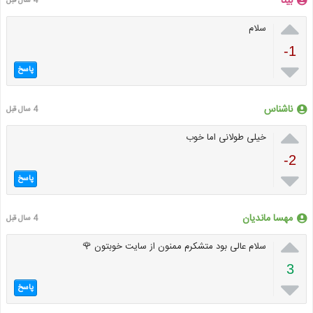
بیتا
4 سال قبل

سلام
-1

پاسخ
ناشناس
4 سال قبل

خیلی طولانی اما خوب
-2

پاسخ
مهسا ماندیان
4 سال قبل

سلام عالی بود متشکرم ممنون از سایت خوبتون 🌹
3

پاسخ