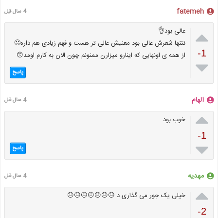
fatemeh
4 سال قبل

عالی بود👌
نتنها شعرش عالی بود معنیش عالی تر هست و فهم زیادی هم داره🙂
-1
از همه ی اونهایی که اینارو میزارن ممنونم چون الان به کارم اومد😙

پاسخ
الهام
4 سال قبل

خوب بود
-1

پاسخ
مهدیه
4 سال قبل

خیلی یک جور می گذاری د 😐😐😐😐😐😐😐
-2