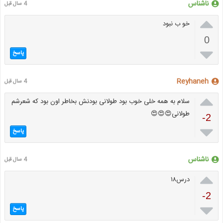
ناشناس
4 سال قبل

خو ب نبود
0

پاسخ
Reyhaneh
4 سال قبل

سلام به همه خلی خوب بود طولانی بودنش بخاطر اون بود که شعرشم
طولانی😍😍😍
-2

پاسخ
ناشناس
4 سال قبل

درس۱۸
-2

پاسخ