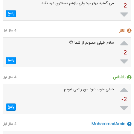
می گفتید بهتر بود ولی بازهم دستتون درد نکنه
-2

پاسخ
الناز
4 سال قبل

سلام خیلی ممنونم از شما 😊
-2

پاسخ
ناشناس
4 سال قبل

خیلی خوب نبود من راضی نبودم
-2

پاسخ
MohammadAmin
4 سال قبل