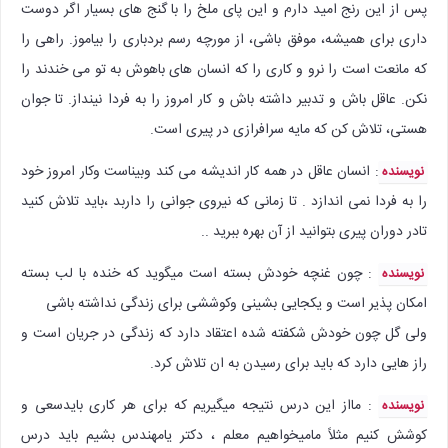
پس از این رنج امید دارم و این پای ملخ را با گنج های بسیار اگر دوست
داری برای همیشه، موفق باشی، از مورچه رسم بردباری را بیاموز. راهی را
که مانعت است را نرو و کاری را که انسان های باهوش به تو می خندند را
نکن. عاقل باش و تدبیر داشته باش و کار امروز را به فردا نینداز. تا جوان
هستی، تلاش کن که مایه سرافرازی در پیری است.
: انسان عاقل در همه کار اندیشه می کند وبیناست وکار امروز خود
نویسنده
را به فردا نمی اندازد . تا زمانی که نیروی جوانی را داربد ،باید تلاش کنید
تادر دوران پیری بتوانید از آن بهره ببرید ..
: چون غنچه خودش بسته است میگوید که خنده با لب بسته
نویسنده
امکان پذیر است و یکجایی بشینی وکوششی برای زندگی نداشته باشی
ولی گل چون خودش شکفته شده اعتقاد دارد که زندگی در جریان است و
راز هایی دارد که باید برای رسیدن به ان تلاش کرد.
: مااز این درس نتیجه میگیریم که برای هر کاری بایدسعی و
نویسنده
کوشش کنیم مثلاً مامیخواهیم معلم ، دکتر یامهندس بشیم باید درس