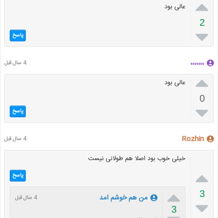

عالی بود
2

پاسخ
،،،،،،،
4 سال قبل

عالی بود
0

پاسخ
Rozhin
4 سال قبل
خیلی خوب بود اصلا هم طولانی نیست

پاسخ

3
من هم خوشم امد
4 سال قبل

3