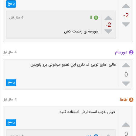

پاسخ

-2
اا
4 سال قبل

-2

مورچه ی زحمت کش
دورسام
4 سال قبل

عالی اهای تویی ک داری این نظرو میخونی برو بنویس
0

پاسخ
طاها
4 سال قبل
خیلی خوب است ازش استفاده کنید

پاسخ

0