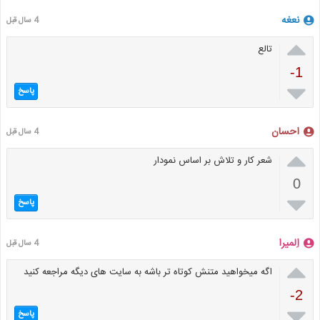
نعغه
4 سال قبل

تالع
-1

پاسخ
احسان
4 سال قبل

شعر کار و تلاش بر اساس نمودار
0

پاسخ
اِلمیرا
4 سال قبل

اگه میخواهید متنش کوتاه تر باشه به سایت های دیگه مراجعه کنید
-2

پاسخ