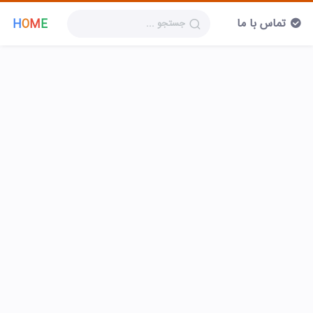
تماس با ما
H
O
M
E