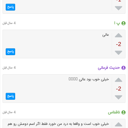

پاسخ
پ ا
4 سال قبل

عالی
-2

پاسخ
حدیث فرمانی
4 سال قبل

خیلی خوب بود عالی 👍🏻👏🏻
-2

پاسخ
ناشناس
4 سال قبل

خیلی خوب است و واقعا به درد من خورد فقط اگر اسم دومش رو هم