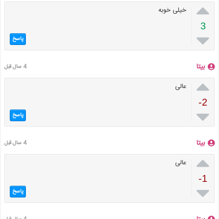

خیلی خوبه
3

پاسخ
بیتا
4 سال قبل

عالی
-2

پاسخ
بیتا
4 سال قبل

عالی
-1

پاسخ