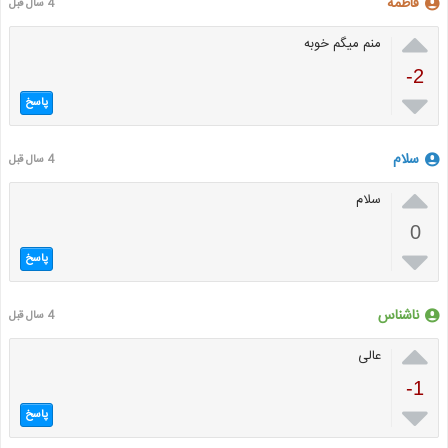
فاطمه
4 سال قبل

منم میگم خوبه
-2

پاسخ
سلام
4 سال قبل

سلام
0

پاسخ
ناشناس
4 سال قبل

عالی
-1

پاسخ