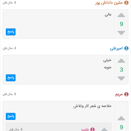
سلین داداش پور
4 سال قبل

عالی
9

پاسخ
امیرعلی
4 سال قبل

خیلی
خوبه
3

پاسخ
مریم
4 سال قبل
خلاصه ی شعر کار وتلاش

پاسخ

9
دنب
4 سال قبل