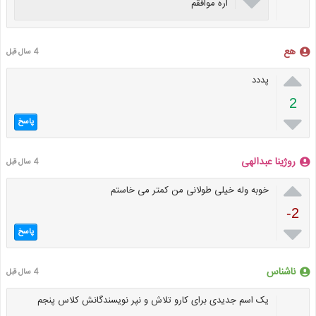

اره موافقم
هع
4 سال قبل

پددد
2

پاسخ
روژینا عبدالهی
4 سال قبل

خوبه وله خیلی طولانی من کمتر می خاستم
-2

پاسخ
ناشناس
4 سال قبل
یک اسم جدیدی برای کارو تلاش و نپر نویسندگانش کلاس پنجم