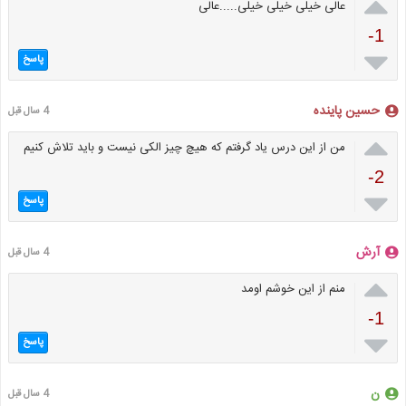

عالی خیلی خیلی خیلی.....عالی
-1

پاسخ
حسین پاینده
4 سال قبل

من از این درس یاد گرفتم که هیچ چیز الکی نیست و باید تلاش کنیم
-2

پاسخ
آرش
4 سال قبل

منم از این خوشم اومد
-1

پاسخ
ن
4 سال قبل