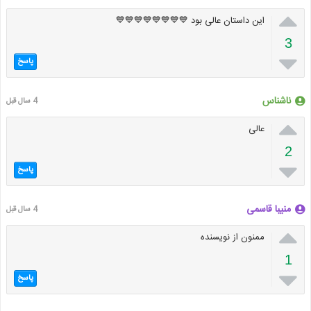

این داستان عالی بود 💙💙💙💙💙💙💙💙
3

پاسخ
ناشناس
4 سال قبل

عالی
2

پاسخ
منیبا قاسمی
4 سال قبل

ممنون از نویسنده
1

پاسخ