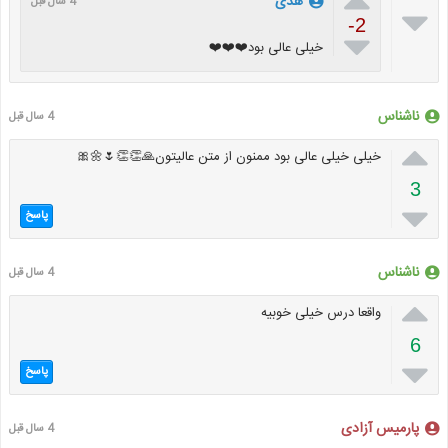
هدی
4 سال قبل

-2

خیلی عالی بود❤️❤️❤️
ناشناس
4 سال قبل

خیلی خیلی عالی بود ممنون از متن عالیتون🙏👏👏🌷🌼🎀
3

پاسخ
ناشناس
4 سال قبل

واقعا درس خیلی خوبیه
6

پاسخ
پارمیس آزادی
4 سال قبل