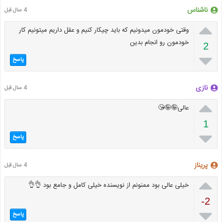
ناشناس
4 سال قبل

وقتی خودمون میدونیم که باید چیکار کنیم و عقل داریم میتونیم کار
خودمون رو انجام بدین
2

پاسخ
نازی
4 سال قبل

عالی🤪🤪😘
1

پاسخ
پریناز
4 سال قبل

خیلی عالی بود ممنونم از نویسنده خیلی کامل و جامع بود 👌👌
-2

پاسخ