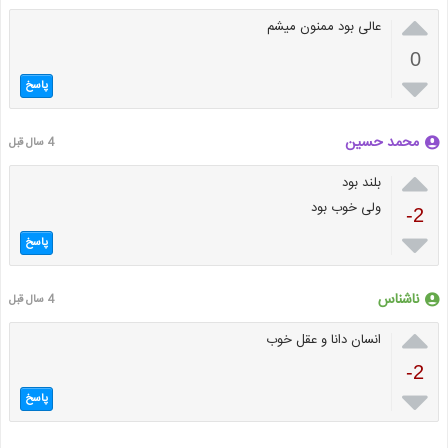

عالی بود ممنون میشم
0

پاسخ
محمد حسین
4 سال قبل

بلند بود
ولی خوب بود
-2

پاسخ
ناشناس
4 سال قبل

انسان دانا و عقل خوب
-2

پاسخ