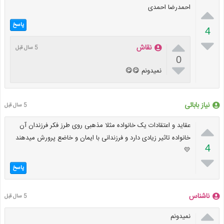
احمدرضا احمدی

پاسخ
4


نقاش
5 سال قبل
0

نمیدونم 😋😋
نیاز بابائی
5 سال قبل

عقاید و اعتقادات یک خانواده مثلا مذهبی روی طرز فکر فرزندان آن
خانواده تاثیر زیادی دارد و فرزندانی با ایمان و خاضع پرورش میدهند
4
💛

پاسخ
ناشناس
5 سال قبل

نمیدونم