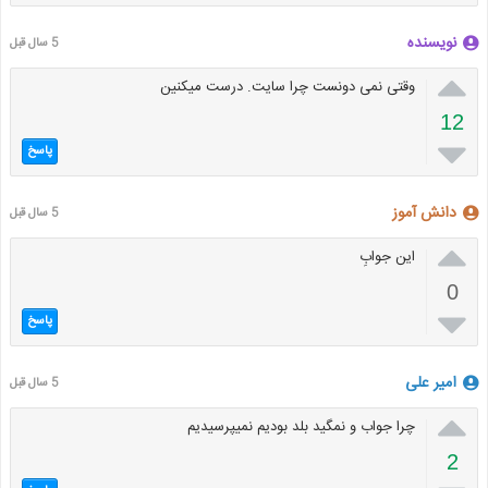
نویسنده
5 سال قبل

وقتی نمی دونست چرا سایت. درست میکنین
12

پاسخ
دانش آموز
5 سال قبل

این جوابِ
0

پاسخ
امیر علی
5 سال قبل

چرا جواب و نمگید بلد بودیم نمیپرسیدیم
2