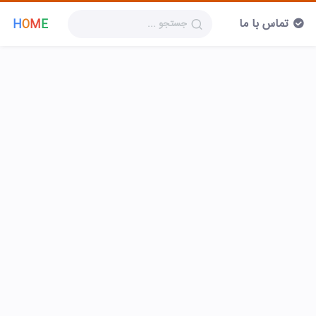
تماس با ما
H
O
M
E