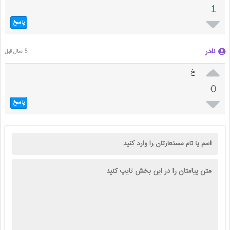
1

پاسخ
نادر
5 سال قبل

خ
0

پاسخ