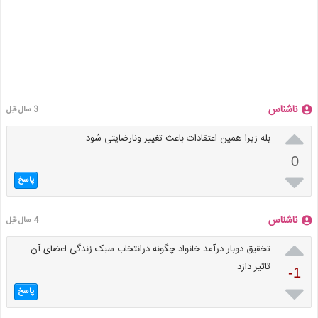
ناشناس
3 سال قبل

بله زیرا همین اعتقادات باعث تغییر ونارضایتی شود
0

پاسخ
ناشناس
4 سال قبل

تخقیق دوبار درآمد خانواد چگونه درانتخاب سبک زندگی اعضای آن
تاثیر دازد
-1

پاسخ