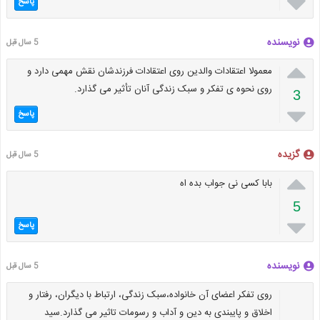

پاسخ
نویسنده
5 سال قبل

معمولا اعتقادات والدین روی اعتقادات فرزندشان نقش مهمی دارد و
روی نحوه ی تفکر و سبک زندگی آنان تأثیر می گذارد.
3

پاسخ
گزیده
5 سال قبل

بابا کسی نی جواب بده اه
5

پاسخ
نویسنده
5 سال قبل
روی تفکر اعضای آن خانواده،سبک زندگی، ارتباط با دیگران، رفتار و
اخلاق و پایبندی به دین و آداب و رسومات تاثیر می گذارد.سید