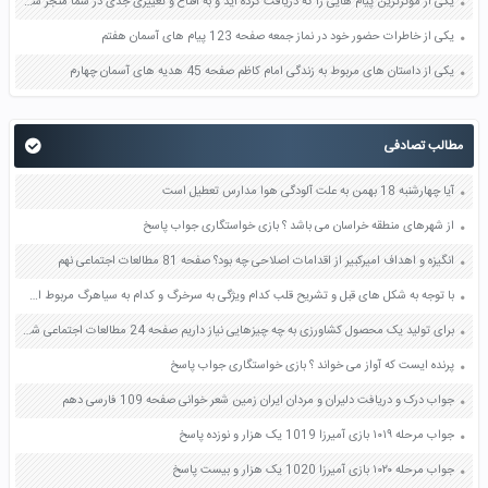
یکی از موثرترین پیام هایی را که دریافت کرده اید و به اقناع و تغییری جدی در شما منجر شده است برسی کنید و علت این تاثیر گذاری قابل توجه را بنویسید صفحه 52 تفکر و سواد رسانه ای دهم
یکی از خاطرات حضور خود در نماز جمعه صفحه 123 پیام های آسمان هفتم
یکی از داستان های مربوط به زندگی امام کاظم صفحه 45 هدیه های آسمان چهارم
مطالب تصادفی
آیا چهارشنبه 18 بهمن به علت آلودگی هوا مدارس تعطیل است
از شهرهای منطقه خراسان می باشد ؟ بازی خواستگاری جواب پاسخ
انگیزه و اهداف امیرکبیر از اقدامات اصلاحی چه بود؟ صفحه 81 مطالعات اجتماعی نهم
با توجه به شکل های قبل و تشریح قلب کدام ویژگی به سرخرگ و کدام به سیاهرگ مربوط است صفحه 122 علوم هفتم
برای تولید یک محصول کشاورزی به چه چیزهایی نیاز داریم صفحه 24 مطالعات اجتماعی ششم
پرنده ایست که آواز می خواند ؟ بازی خواستگاری جواب پاسخ
جواب درک و دریافت دلیران و مردان ایران زمین شعر خوانی صفحه 109 فارسی دهم
جواب مرحله ۱۰۱۹ بازی آمیرزا 1019 یک هزار و نوزده پاسخ
جواب مرحله ۱۰۲۰ بازی آمیرزا 1020 یک هزار و بیست پاسخ