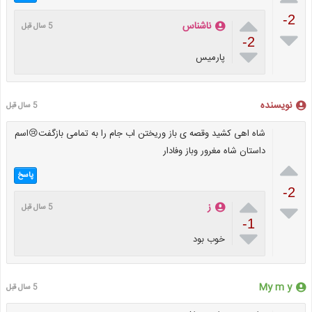

-2
ناشناس
5 سال قبل

-2

پارمیس
نویسنده
5 سال قبل
شاه اهی کشید وقصه ی باز وریختن اب جام را به تمامی بازگفت😢اسم
داستان شاه مغرور وباز وفادار

پاسخ
-2


ز
5 سال قبل
-1

خوب بود
My m y
5 سال قبل