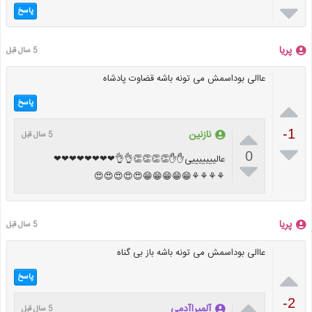

پاسخ
پریا
5 سال قبل
عاالی بوداسمش می تونه باشه قضاوت پادشاه

پاسخ

-1
نازنین
5 سال قبل

0
عالیییییییی✋✋👏👏👏👏👌👌❤❤❤❤❤❤❤❤

⚘⚘⚘⚘😁😁😁😁😁😍😍😍😍😍
پریا
5 سال قبل
عاالی بوداسمش می تونه باشه باز بی گناه

پاسخ

-2
آلمیرا‌آدمی
5 سال قبل