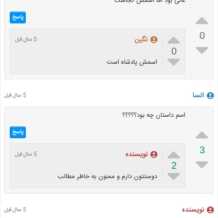
عالی بود اما اسمش کجاست

پاسخ

0
نگین
5 سال قبل

0

اسمش پادشاه است
السا
5 سال قبل
اسم داستان چه بود؟؟؟؟؟

پاسخ

3
نویسنده
5 سال قبل

2

دوستتون دارم و ممنون به خاطر مطالب
نویسنده
5 سال قبل