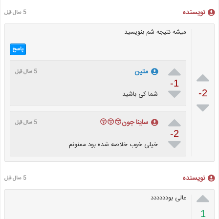
نویسنده
5 سال قبل
میشه نتیجه شم بنویسید
پاسخ


متین
5 سال قبل
-1

-2
شما کی باشید


ساینا جون😚😚😚
5 سال قبل
-2

خیلی خوب خلاصه شده بود ممنونم
نویسنده
5 سال قبل

عالی بودددددد
1