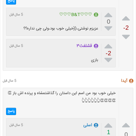
پاسخ


♡♡♡B&T♡♡♡
5 سال قبل
0

-2
عزیزم نوشتی،((خیلی خوب بود،ولی چی نداره؟؟


قشلفث۳
5 سال قبل
-2

بازی
آیدا
5 سال قبل
خیلی خوب بود من اسم این داستان را گذاشتمشاه و پرنده اش باز 👏
👏👏👏👏👆👆👆👆👆👆
پاسخ


اسلی
5 سال قبل
1
0