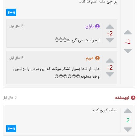
برا چی متنه اسم نداشت
پاسخ

باران
5 سال قبل

-2

اره راست می گی ها👌👌👌
-1


مریم
5 سال قبل
-2
عالی از شما بسیار تشکر میکنم که این درس را نوشتین

واقعا ممنونم😍😍😍😍😍😍
نویسنده
5 سال قبل

میشه کاری کنید
2

پاسخ