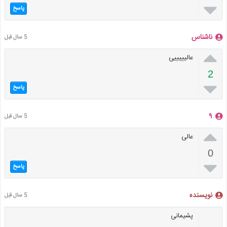

پاسخ
ناشناس
5 سال قبل

عالیییییی
2

پاسخ
۹
5 سال قبل

عالی
0

پاسخ
نویسنده
5 سال قبل
پشیمانی