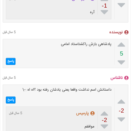

-1

آره
نویسنده
5 سال قبل

پادشاهی بازش راکشتاستاد امامی
5

پاسخ
ناشناس
5 سال قبل
داستانش اسم نداشت واقعا یعنی یادشان رفته بود ؟اه اه :-\

پاسخ

-2
پارمیس
5 سال قبل

-2

موافقم