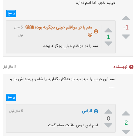
خیلیم خوب اما اسم نداره

پاسخ

-1
منم با تو موافقم خیلی بچگونه بوده 🤔🤔
5 سال

🤔
قبل
1

منم با تو موافقم خیلی بچگونه بوده
نویسنده
5 سال قبل
اسم این درس را میتوانید باز فداکار بگذارید یا شاه و پرنده اش باز و
…….
پاسخ


الیاس
5 سال قبل
0

2
اسم این درس عاقبت معلم گفت
