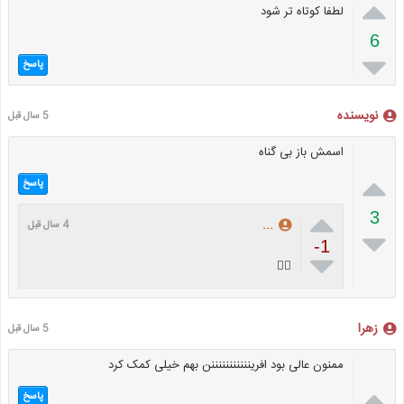

لطفا کوتاه تر شود
6

پاسخ
نویسنده
5 سال قبل
اسمش باز بی گناه

پاسخ

3
...
4 سال قبل

-1

👍🏻
زهرا
5 سال قبل
ممنون عالی بود افرینننننننننننن بهم خیلی کمک کرد

پاسخ