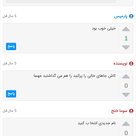
پارمیس‌
5 سال قبل

خیلی خوب بود
1

پاسخ
نویسنده
5 سال قبل

کاش جاهای خالی را پرکنید را هم می گذاشتید مهسا
0

پاسخ
سوما خنج
5 سال قبل

نام جدیدی انتخا ب کنید
0