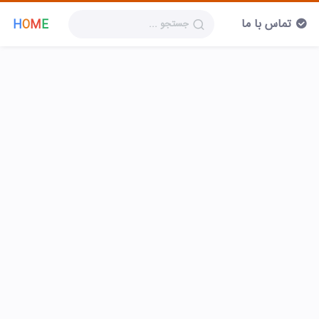
تماس با ما
H
O
M
E