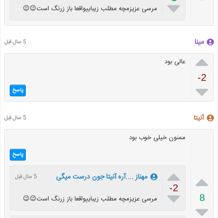

مرسی عزیزمچه مطلب زیباییواقعا باز زرنگ است😉😉
مینا
5 سال قبل

عالی بود
-2

پاسخ
آنیتا
5 سال قبل
ممنون خیلی خوب بود
پاسخ


مهناز ....آره آنیتا جون درست میگی
5 سال قبل
-2

8
مرسی عزیزمچه مطلب زیباییواقعا باز زرنگ است😉😉
