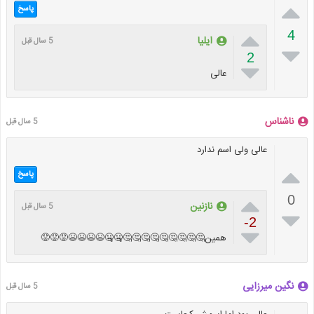

پاسخ

4
ایلیا
5 سال قبل

2

عالی
ناشناس
5 سال قبل
عالی ولی اسم ندارد

پاسخ

0
نازنین
5 سال قبل

-2

همین🤔🤔🤔🤔🤔🤔🤔🤔🤔🤐🤐😫😫😫😫😟😟😟
نگین میرزایی
5 سال قبل