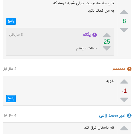
تون خلاصه نیست خیلی شبیه درسه که

به من کمک نکرد
8
پاسخ


یگانه
3 سال قبل
25

باهات موافقم
مممممم
4 سال قبل

خویه
-1

پاسخ
امیر محمد زاعی
4 سال قبل

نام داستان فرق کند