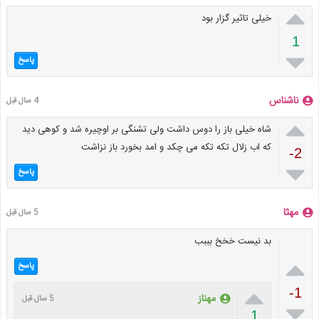

خیلی تاثیر گزار بود
1

پاسخ
ناشناس
4 سال قبل

شاه خیلی باز را دوس داشت ولی تشنگی بر اوچیره شد و کوهی دید
که اب زلال تکه تکه می چکد و امد بخورد باز نزاشت
-2

پاسخ
مهثا
5 سال قبل
بد نیست خخخ بببب

پاسخ

-1
مهناز
5 سال قبل

1