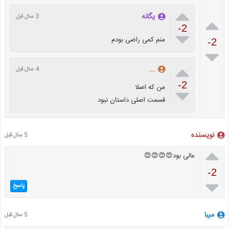

یگانه
3 سال قبل

-2

منم کمی راضی بودم
-2


...
4 سال قبل
-2
من که اصلا

قسمت اصلی داستان نبود
نویسنده
5 سال قبل

عالی بود😍😍😍😍
-2

پاسخ
میبا
5 سال قبل