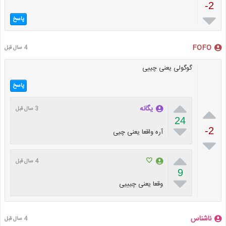
-2

پاسخ
FOFO
4 سال قبل
گوگولی یعنی چییی
پاسخ


یگانه
3 سال قبل
24

-2
آره واقعا یعنی چیی


🤍
4 سال قبل
9

وقعا یعنی چیییی
ناشناس
4 سال قبل