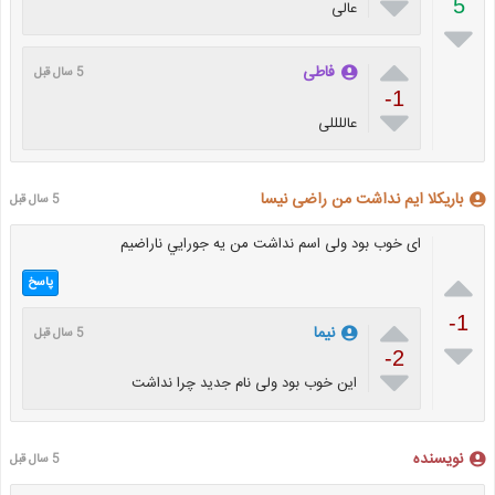

5
عالی


فاطی
5 سال قبل
-1

عاللللی
باريكلا ايم نداشت من راضى نيسا
5 سال قبل
اى خوب بود ولى اسم نداشت من يه جورايي ناراضيم

پاسخ

-1
نیما
5 سال قبل

-2

این خوب بود ولی نام جدید چرا نداشت
نویسنده
5 سال قبل