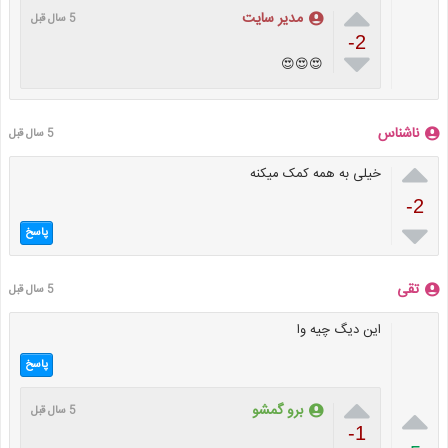

مدیر سایت
5 سال قبل
-2

😍😍😍
ناشناس
5 سال قبل

خیلی به همه کمک میکنه
-2

پاسخ
تقی
5 سال قبل
این دیگ چیه وا
پاسخ


برو گمشو
5 سال قبل
-1