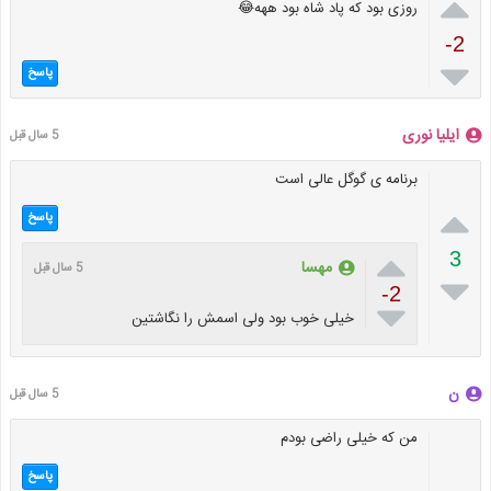

روزی بود که پاد شاه بود ههه😂
-2

پاسخ
ایلیا نوری
5 سال قبل
برنامه ی گوگل عالی است

پاسخ

3
مهسا
5 سال قبل

-2

خیلی خوب بود ولی اسمش را نگاشتین
ن
5 سال قبل
من که خیلی راضی بودم
پاسخ