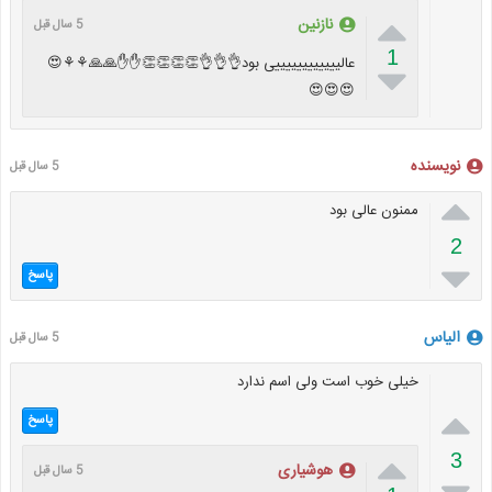

نازنین
5 سال قبل
1
عالییییییییییییی بود👌👌👌👏👏👏👏✋✋🙏🙏⚘⚘😍

😍😍😍
نویسنده
5 سال قبل

ممنون عالی بود
2

پاسخ
الیاس
5 سال قبل
خیلی خوب است ولی اسم ندارد

پاسخ

3
هوشیاری
5 سال قبل