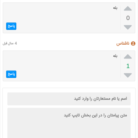

بله
0

پاسخ
ناشناس
4 سال قبل

بله
1

پاسخ