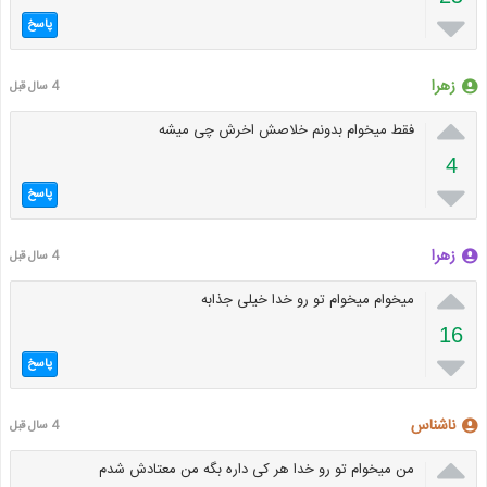

پاسخ
زهرا
4 سال قبل

فقط میخوام بدونم خلاصش اخرش چی میشه
4

پاسخ
زهرا
4 سال قبل

میخوام میخوام تو رو خدا خیلی جذابه
16

پاسخ
ناشناس
4 سال قبل

من میخوام تو رو خدا هر کی داره بگه من معتادش شدم