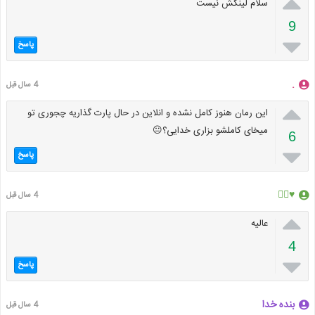

سلام لینکش نیست
9

پاسخ
.
4 سال قبل

این رمان هنوز کامل نشده و انلاین در حال پارت گذاریه چجوری تو
میخای کاملشو بزاری خدایی؟😐
6

پاسخ
♥️🖐🏽
4 سال قبل

عالیه
4

پاسخ
بنده خدا
4 سال قبل