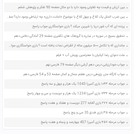
بین ارزش و قیمت چه تفاوتی وجود دارد با دو مثال صفحه 90 تفکر و پژوهش ششم
بین ضرب المثل یک کلاغ و چهل کلاغ با موضوع «امانت داری» چه ارتباطی وجود دارد؟ صفحه 101 هدیه های آسمان چهارم
پرنده ای که آب شور دریا را شیرین میکند ؟ بازی خواستگاری جواب پاسخ
تحقیق بسیج در سوریه در مبارزه با گروهک های تکفیری صفحه 29 آمادگی دفاعی دهم
جانداری که با تکامل ۵۰۰ میلیون ساله از انقراض نجات یافته است ؟ بازی خواستگاری جواب پاسخ
علت دعوای رضا کیانیان با معترضین پویش آب + فیلم
جواب خودارزیابی درس دهم آرشی دیگر صفحه 79 فارسی نهم
جواب کارگاه متن پژوهی درس هفتم جمال و کمال صفحه 53 و 54 فارسی دهم
جواب مرحله ۱۰۴۳ بازی آمیرزا 1043 یک هزار و چهل و سه پاسخ
جواب مرحله ۱۲۳۴ بازی آمیرزا 1234 یک هزار و دویست و سی و چهار پاسخ
جواب مرحله ۲۷۷ بازی آفتابه 277 دویست و هفتاد و هفت پاسخ
جواب مرحله ۳۵ بازی فندق 35 سی و پنج پاسخ
جواب مرحله ۴۵۷ بازی آمیرزا 457 چهارصد و پنجاه و هفت پاسخ