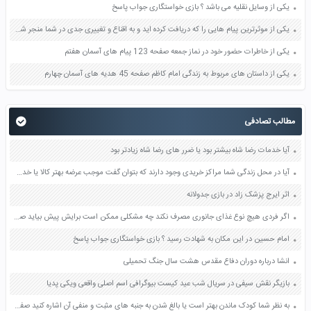
یکی از وسایل نقلیه می باشد ؟ بازی خواستگاری جواب پاسخ
یکی از موثرترین پیام هایی را که دریافت کرده اید و به اقناع و تغییری جدی در شما منجر شده است برسی کنید و علت این تاثیر گذاری قابل توجه را بنویسید صفحه 52 تفکر و سواد رسانه ای دهم
یکی از خاطرات حضور خود در نماز جمعه صفحه 123 پیام های آسمان هفتم
یکی از داستان های مربوط به زندگی امام کاظم صفحه 45 هدیه های آسمان چهارم
مطالب تصادفی
آیا خدمات رضا شاه بیشتر بود یا ضرر های رضا شاه زیادتر بود
آیا در محل زندگی شما مراکز خریدی وجود دارند که بتوان گفت موجب عرضه بهتر کالا یا خدمات شده اند و بهره وری در توزیع را بالا برده اند؟ درباره آنها توضیح دهید صفحه 164 مطالعات اجتماعی نهم
اثر ایرج پزشک زاد در بازی جدولانه
اگر فردی هیچ نوع غذای جانوری مصرف نکند چه مشکلی ممکن است برایش پیش بیاید صفحه 106 علوم هفتم
امام حسین در این مکان به شهادت رسید ؟ بازی خواستگاری جواب پاسخ
انشا درباره دوران دفاع مقدس هشت سال جنگ تحمیلی
بازیگر نقش سیفی در سریال شب عید کیست بیوگرافی اسم اصلی واقعی ویکی پدیا
به نظر شما کودک ماندن بهتر است یا بالغ شدن به جنبه های مثبت و منفی آن اشاره کنید صفحه 9 تفکر و سبک زندگی پسران هشتم