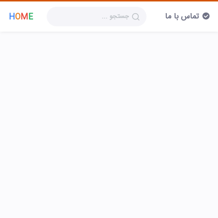
تماس با ما
H
O
M
E