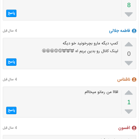
8

پاسخ
فاطمه جلالی
4 سال قبل

کمپ دیگه مارو بچرخونید خو دیگه
لینک کانال رو بدین بریم اه 👿👿👿😡😡🤬🤬🤬
0

پاسخ
ناشناس
4 سال قبل

اقااا من رمانو میخااام
1

پاسخ
افسون
4 سال قبل