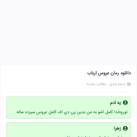
دانلود رمان عروس ارباب
دسته بندی :
مطالب سایت
یه ادم
توروخدا کامل اشو به من بدین پی دی اف کامل عروس سیزده ساله
زهرا