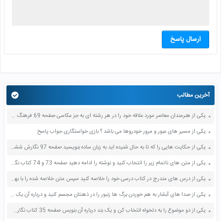
ارسال پاسخ
آخرین مطالب
یکی از هنرمندان معاصر مورد علاقه خود را در هر رشته ای به جز عکاسی صفحه 69 فرهنگ و هنر نهم
یکی از مسیر های عبور و مرور خودروها می باشد ؟ بازی خواستگاری جواب پاسخ
یکی از حکایت هایی را که تا به حال شنیده اید به زبان ساده بنویسید صفحه 97 نگارش ششم دبستان
یکی از متن های ناتمام زیر را انتخاب کنید و نوشته را ادامه دهید صفحه 73 و 74 کتاب نگارش فارسی پنجم دبستان
یکی از درس های مندرج در کتاب درسی خود را خلاصه کنید سپس متن خلاصه شده را با بهره گیری از روش های دسته بندی نمودار جدول نقشه مفهومی نشان دهید صفحه 118 نگارش یازدهم
یکی از صدا های آبشار به هم خوردن برگ ها زنبور را در ذهنتان مجسم کنید و درباره آن یک بند بنویسید صفحه 11 نگارش پنجم
یکی از دو موضوع را به دلخواه انتخاب کن و یک بند درباره آن بنویس صفحه 35 کتاب نگارش فارسی سوم