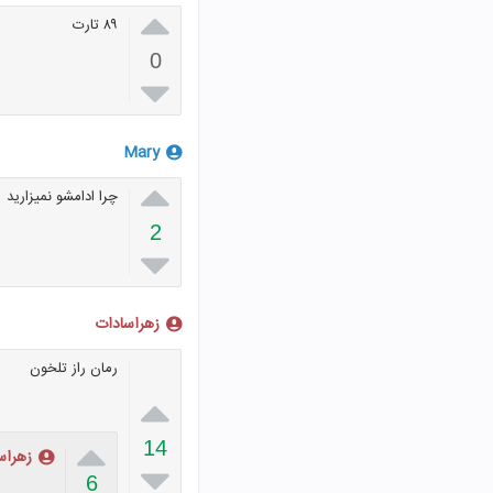

۸۹ تارت
0

Mary

چرا ادامشو نمیزارید
2

زهراسادات
رمان راز تلخون


14
زهراس

6