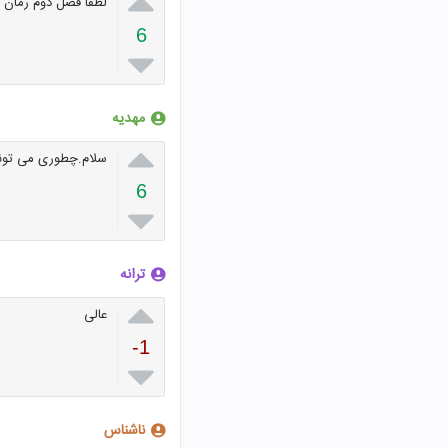

لطفا فصل دوم رمان ر
6

مهدیه

سلام.چطوری می تونم 
6

ترانه

عالی
-1

ناشناس