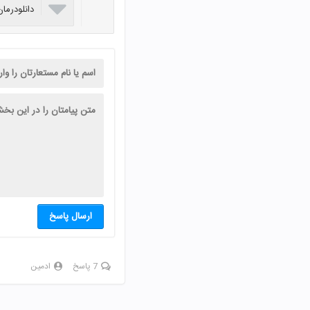

دانلودرما
ارسال پاسخ
7 پاسخ
ادمین