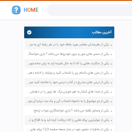
H
O
M
E
آخرین مطالب
یکی از هنرمندان معاصر مورد علاقه خود را در هر رشته ای به جز عکاسی صفحه 69 فرهنگ و هنر نهم
یکی از مسیر های عبور و مرور خودروها می باشد ؟ بازی خواستگاری جواب پاسخ
یکی از حکایت هایی را که تا به حال شنیده اید به زبان ساده بنویسید صفحه 97 نگارش ششم دبستان
یکی از متن های ناتمام زیر را انتخاب کنید و نوشته را ادامه دهید صفحه 73 و 74 کتاب نگارش فارسی پنجم دبستان
یکی از درس های مندرج در کتاب درسی خود را خلاصه کنید سپس متن خلاصه شده را با بهره گیری از روش های دسته بندی نمودار جدول نقشه مفهومی نشان دهید صفحه 118 نگارش یازدهم
یکی از صدا های آبشار به هم خوردن برگ ها زنبور را در ذهنتان مجسم کنید و درباره آن یک بند بنویسید صفحه 11 نگارش پنجم
یکی از دو موضوع را به دلخواه انتخاب کن و یک بند درباره آن بنویس صفحه 35 کتاب نگارش فارسی سوم
یکی از وسایل نقلیه می باشد ؟ بازی خواستگاری جواب پاسخ
یکی از موثرترین پیام هایی را که دریافت کرده اید و به اقناع و تغییری جدی در شما منجر شده است برسی کنید و علت این تاثیر گذاری قابل توجه را بنویسید صفحه 52 تفکر و سواد رسانه ای دهم
یکی از خاطرات حضور خود در نماز جمعه صفحه 123 پیام های آسمان هفتم