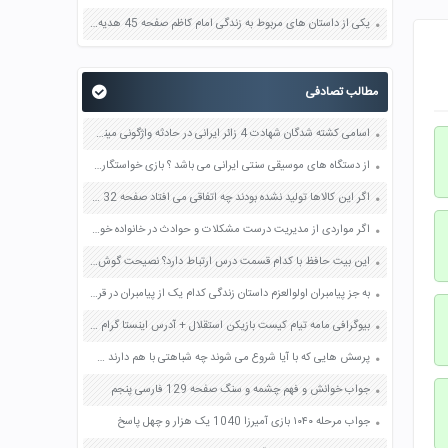
یکی از داستان های مربوط به زندگی امام کاظم صفحه 45 هدیه های آسمان چهارم
مطالب تصادفی
اسامی کشته شدگان شهادت 4 زائر ایرانی در حادثه واژگونی مینی بوس + ماجرای علت تصادف
از دستگاه های موسیقی سنتی ایرانی می باشد ؟ بازی خواستگاری جواب پاسخ
اگر این کالاها تولید نشده بودند چه اتفاقی می افتاد صفحه 32 مطالعات اجتماعی هفتم
اگر مواردی از مدیریت درست مشکلات و حوادث در خانواده خود یا خویشان و آشنایان سراغ دارید در کلاس بیان کنید صفحه 139 مطالعات اجتماعی نهم
این بیت حافظ با کدام قسمت درس ارتباط دارد؟ نصیحت گوش کن جانا که از جان دوست تر دارند جوانان سعادتمند پند پیر دانا را صفحه 121 فارسی هشتم
به جز پیامبران اولوالعزم داستان زندگی کدام یک از پیامبران در قرآن آمده است ؟ صفحه 17 کتاب هدیه های آسمانی ششم
بیوگرافی مامه تیام کیست بازیکن استقلال + آدرس اینستا گرام ویکی پدیا
پرسش هایی که با آیا شروع می شوند چه شباهتی با هم دارند صفحه 44 تفکر و پژوهش ششم
جواب خوانش و فهم چشمه و سنگ صفحه 129 فارسی پنجم
جواب مرحله ۱۰۴۰ بازی آمیرزا 1040 یک هزار و چهل پاسخ