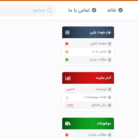
خانه
تماس با ما
نوار جهت یابی
صفحه اصلی
تماس با ما
مطالب جدید
آمار سایت
نویسنده
:
ادمین
تعداد موضواعات
:
1
سال افتتاح
:
1395
موضوعات
مطالب سایت